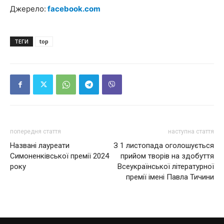
Джерело:
facebook.com
ТЕГИ
top
попередня стаття
наступна стаття
Названі лауреати
З 1 листопада оголошується
Симоненківської премії 2024
прийом творів на здобуття
року
Всеукраїнської літературної
премії імені Павла Тичини