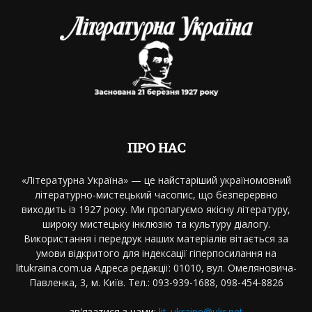
ПРО НАС
«Літературна Україна» — це найстаріший україномовний
літературно-мистецький часопис, що безперервно
виходить із 1927 року. Ми пропагуємо якісну літературу,
широку мистецьку інклюзію та культуру діалогу.
Використання і передрук наших матеріалів вітається за
умови відкритого для індексації гіперпосилання на
litukraina.com.ua Адреса редакції: 01010, вул. Омеляновича-
Павленка, 3, м. Київ. Тел.: 093-939-1688, 098-454-8826
зв'язатися з нами:
lit_ukraine@ukr.net