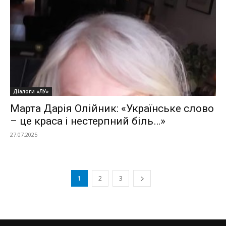
Діалоги «ЛУ»
Марта Дарія Олійник: «Українське слово
– це краса і нестерпний біль…»
27.07.2025
1
2
3