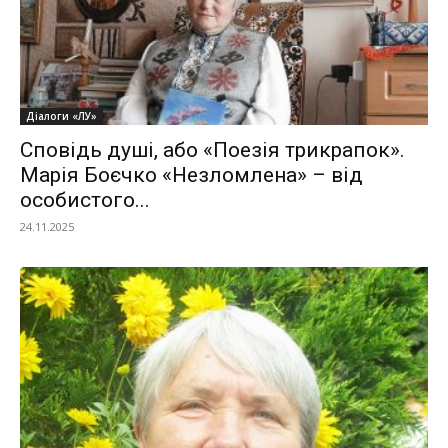
Діалоги «ЛУ»
Сповідь душі, або «Поезія трикрапок».
Марія Боєчко «Незломлена» – від
особистого...
24.11.2025