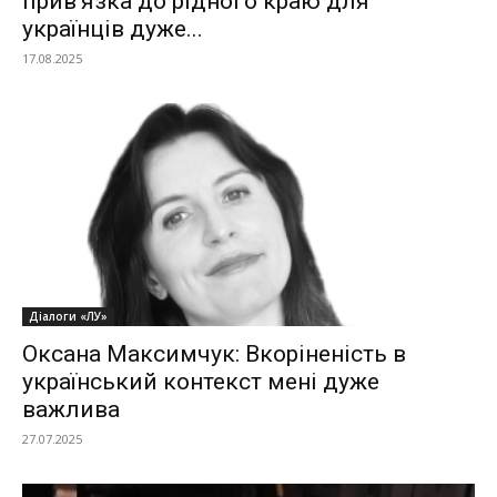
прив’язка до рідного краю для
українців дуже...
17.08.2025
Діалоги «ЛУ»
Оксана Максимчук: Вкоріненість в
український контекст мені дуже
важлива
27.07.2025