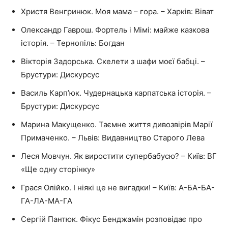
Христя Венгринюк. Моя мама – гора. – Харків: Віват
Олександр Гаврош. Фортель і Мімі: майже казкова
історія. – Тернопіль: Богдан
Вікторія Задорська. Скелети з шафи моєї бабці. –
Брустури: Дискурсус
Василь Карп’юк. Чудернацька карпатська історія. –
Брустури: Дискурсус
Марина Макущенко. Таємне життя дивозвірів Марії
Примаченко. – Львів: Видавництво Старого Лева
Леся Мовчун. Як виростити супербабусю? – Київ: ВГ
«Ще одну сторінку»
Грася Олійко. І ніякі це не вигадки! – Київ: А-БА-БА-
ГА-ЛА-МА-ГА
Сергій Пантюк. Фікус Бенджамін розповідає про