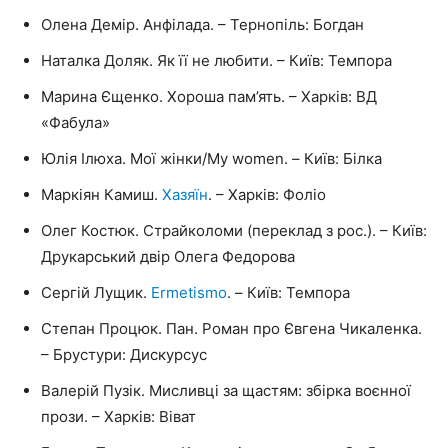
Олена Демір. Анфілада. – Тернопіль: Богдан
Наталка Доляк. Як її не любити. – Київ: Темпора
Марина Єщенко. Хороша пам’ять. – Харків: ВД
«Фабула»
Юлія Ілюха. Мої жінки/My women. – Київ: Білка
Маркіян Камиш.
Хазяїн
. – Харків: Фоліо
Олег Костюк. Страйколоми (переклад з рос.). – Київ:
Друкарський двір Олега Федорова
Сергій Лущик.
Ermetismo
. – Київ: Темпора
Степан Процюк. Пан. Роман про Євгена Чикаленка.
– Брустури: Дискурсус
Валерій Пузік. Мисливці за щастям: збірка воєнної
прози. – Харків: Віват