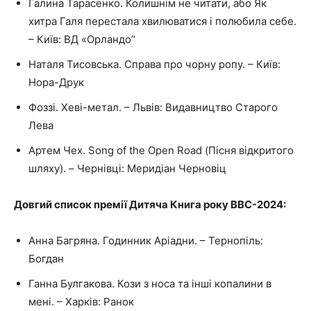
Галина Тарасенко. Колишнім не читати, або Як
хитра Галя перестала хвилюватися і полюбила себе.
– Київ: ВД «Орландо”
Наталя Тисовська. Справа про чорну ропу. – Київ:
Нора-Друк
Фоззі. Хеві-метал. – Львів: Видавництво Старого
Лева
Артем Чех. Song of the Open Road (Пісня відкритого
шляху). – Чернівці: Меридіан Черновіц
Довгий список премії Дитяча Книга року ВВС-2024:
Анна Багряна. Годинник Аріадни. – Тернопіль:
Богдан
Ганна Булгакова. Кози з носа та інші копалини в
мені. – Харків: Ранок