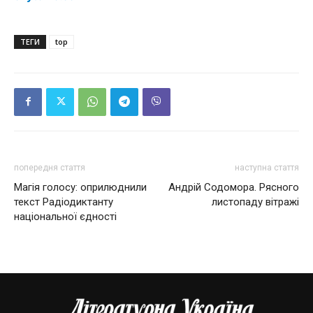
ТЕГИ
top
попередня стаття
наступна стаття
Магія голосу: оприлюднили
Андрій Содомора. Рясного
текст Радіодиктанту
листопаду вітражі
національної єдності