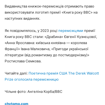
Видавництва книжок-переможців отримають право
використовувати логотип премії «Книга року ВВС» на
наступних виданнях.
Як повідомлялось, у 2023 році
переможцями
премії
Книга року ВВС стали: «Драбина» Євгенії Кузнєцової,
«Анна Ярославна: київська князівна — королева
Франції» Івана Малковича, «Пригоди української
літератури (від романтизму до постмодернізму)»
Ростислава Семкова.
Читайте далі:
Поетична премія США The Derek Walcott
Prize оголосила переможницю
Чільне фото: Ангеліна Корба/BBC
chytomo.com