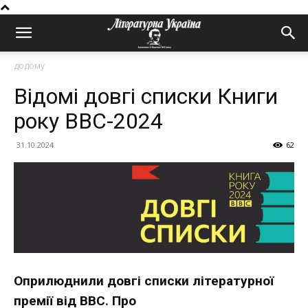
додому
Відомі довгі списки Книги
року BBC-2024
31.10.2024
62
Оприлюднили довгі списки літературної
премії від ВВС. Про