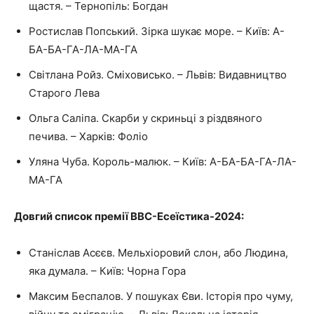
щастя. – Тернопіль: Богдан
Ростислав Попський. Зірка шукає море. – Київ: А-
БА-БА-ГА-ЛА-МА-ГА
Світлана Ройз. Сміховисько. – Львів: Видавництво
Старого Лева
Ольга Саліпа. Скарби у скриньці з різдвяного
печива. – Харків: Фоліо
Уляна Чуба. Король-малюк. – Київ: А-БА-БА-ГА-ЛА-
МА-ГА
Довгий список премії ВВС-Есеїстика-2024:
Станіслав Асєєв. Мельхіоровий слон, або Людина,
яка думала. – Київ: Чорна Гора
Максим Беспалов. У пошуках Єви. Історія про чуму,