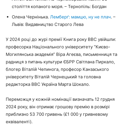
століття копаного моря. – Тернопіль: Богдан
Олена Чернінька.
Лемберґ: мамцю, ну не плач
. –
Львів: Видавництво Старого Лева
У 2024 році до журі премії Книга року ВВС увійшли:
професорка Національного університету “Києво-
Могилянська академія” Віра Агеєва, письменниця та
радниця з питань культури ЄБРР Світлана Пиркало,
блогер Віталій Чепинога, професор Канзаського
університету Віталій Чернецький та головна
редакторка BBC Україна Марта Шокало.
Переможця у кожній номінації визначать 12 грудня
2024 року, він отримає грошову премію в розмірі
приблизно 53 700 гривень (£1 000 у гривневому
еквіваленті).