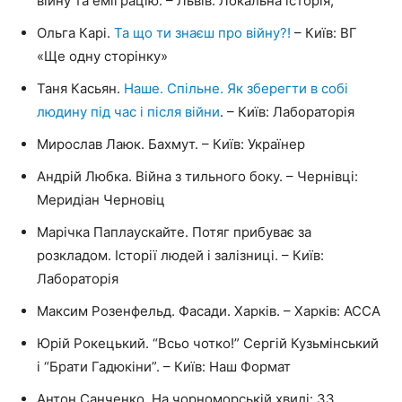
війну та еміграцію. – Львів: Локальна історія,
Ольга Карі.
Та що ти знаєш про війну?!
– Київ: ВГ
«Ще одну сторінку»
Таня Касьян.
Наше. Спільне. Як зберегти в собі
людину під час і після війни
. – Київ: Лабораторія
Мирослав Лаюк. Бахмут. – Київ: Українер
Андрій Любка. Війна з тильного боку. – Чернівці:
Меридіан Черновіц
Марічка Паплаускайте. Потяг прибуває за
розкладом. Історії людей і залізниці. – Київ:
Лабораторія
Максим Розенфельд. Фасади. Харків. – Харків: АССА
Юрій Рокецький. “Всьо чотко!” Сергій Кузьмінський
і “Брати Гадюкіни”. – Київ: Наш Формат
Антон Санченко. На чорноморській хвилі: 33