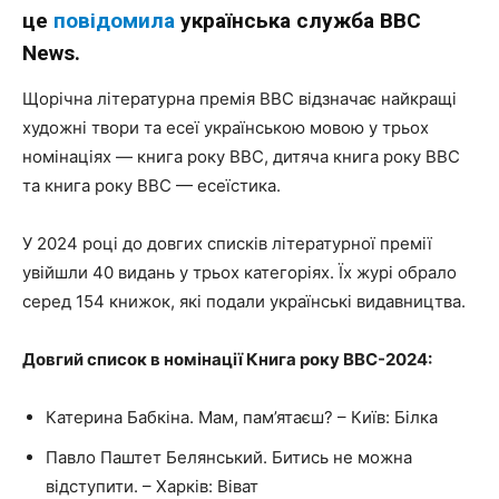
це
повідомила
українська служба BBC
News.
Щорічна літературна премія ВВС відзначає найкращі
художні твори та есеї українською мовою у трьох
номінаціях — книга року ВВС, дитяча книга року ВВС
та книга року ВВС — есеїстика.
У 2024 році до довгих списків літературної премії
увійшли 40 видань у трьох категоріях. Їх журі обрало
серед 154 книжок, які подали українські видавництва.
Довгий список в номінації Книга року ВВС-2024:
Катерина Бабкіна. Мам, пам’ятаєш? – Київ: Білка
Павло Паштет Белянський. Битись не можна
відступити. – Харків: Віват