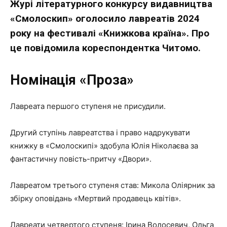
Журі літературного конкурсу видавництва
«Смолоскип» оголосило лавреатів 2024
року на фестивалі «Книжкова країна». Про
це повідомила кореспондентка Читомо.
Номінація «Проза»
Лавреата першого ступеня не присудили.
Другий ступінь лавреатства і право надрукувати
книжку в «Смолоскипі» здобула Юлія Ніколаєва за
фантастичну повість-притчу «Двори».
Лавреатом третього ступеня став: Микола Оліярник за
збірку оповідань «Мертвий продавець квітів».
Лавреати четвертого ступеня: Ірина Волосевич, Ольга