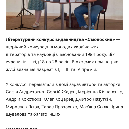
Літературний конкурс видавництва «Смолоскип»
—
щорічний конкурс для молодих українських
літераторів та науковців, заснований 1994 року. Вік
учасників — від 18 до 28 років. В окремих номінаціях
журі визначає лавреатів І, II, III та IV премій.
У конкурсі перемагали відомі зараз автори та авторки
Софія Андрухович, Сергій Жадан, Маріанна Кіяновська,
Андрій Кокотюха, Олег Коцарев, Дмитро Лазуткін,
Мирослав Лаюк, Тарас Прохасько, Мар’яна Савка, Ірина
Шувалова та багато інших.