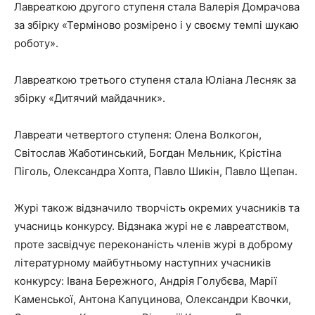
Лавреаткою другого ступеня стала Валерія Домрачова
за збірку «Терміново розмірено і у своєму темпі шукаю
роботу».
Лавреаткою третього ступеня стала Юліана Лесняк за
збірку «Дитячий майдачник».
Лавреати четвертого ступеня: Олена Волкогон,
Світослав Жаботинський, Богдан Мельник, Крістіна
Піголь, Олександра Хопта, Павло Шикін, Павло Щепан.
Журі також відзначило творчість окремих учасників та
учасниць конкурсу. Відзнака журі не є лавреатством,
проте засвідчує переконаність членів журі в доброму
літературному майбутньому наступних учасників
конкурсу: Івана Бережного, Андрія Голубєва, Марії
Каменської, Антона Капуцинова, Олександри Квочки,