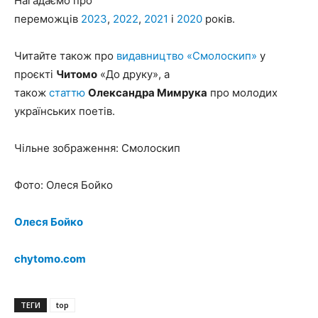
Нагадаємо про
переможців
2023
,
2022
,
2021
і
2020
років.
Читайте також про
видавництво «Смолоскип»
у
проєкті
Читомо
«До друку», а
також
статтю
Олександра Мимрука
про молодих
українських поетів.
Чільне зображення: Смолоскип
Фото: Олеся Бойко
Олеся Бойко
chytomo.com
ТЕГИ
top