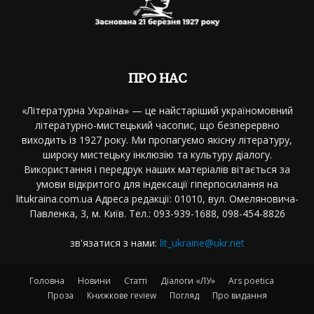
ПРО НАС
«Літературна Україна» — це найстаріший україномовний
літературно-мистецький часопис, що безперервно
виходить із 1927 року. Ми пропагуємо якісну літературу,
широку мистецьку інклюзію та культуру діалогу.
Використання і передрук наших матеріалів вітається за
умови відкритого для індексації гіперпосилання на
litukraina.com.ua Адреса редакції: 01010, вул. Омеляновича-
Павленка, 3, м. Київ. Тел.: 093-939-1688, 098-454-8826
зв'язатися з нами:
lit_ukraine@ukr.net
Головна
Новини
Статті
Діалоги «ЛУ»
Ars poetica
Проза
Книжкове review
Погляд
Про видання