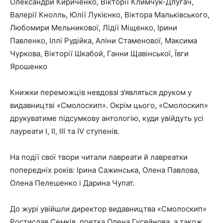
Олександри Кириченко, Вікторії Климчук-Длугач,
Валерії Кнолль, Юлії Лукієнко, Віктора Мальківського,
Любомири Мельникової, Лідії Міщенко, Ірини
Павленко, Іллі Рудійка, Аліни Стаменової, Максима
Чуркова, Вікторії Шкабой, Ганни Щавінської, Ївги
Ярошенко
Книжки переможців невдовзі з’являться друком у
видавництві «Смолоскип». Окрім цього, «Смолоскип»
друкуватиме підсумкову антологію, куди увійдуть усі
лауреати І, ІІ, ІІІ та IV ступенів.
На події свої твори читали лавреати й лавреатки
попередніх років: Ірина Сажинська, Олена Павлова,
Олена Пелешенко і Дарина Чупат.
До журі увійшли директор видавництва «Смолоскип»
Ростислав Семків, поетка Олена Гусейнова, а також