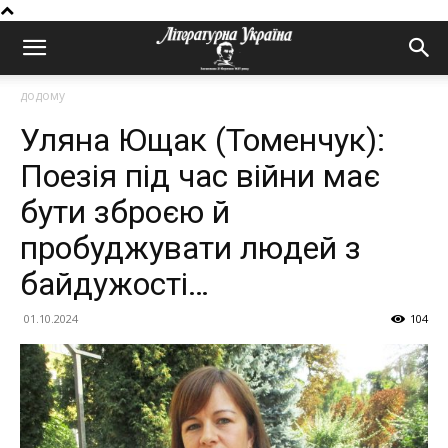
додому
Уляна Ющак (Томенчук):
Поезія під час війни має
бути зброєю й
пробуджувати людей з
байдужості…
01.10.2024
104