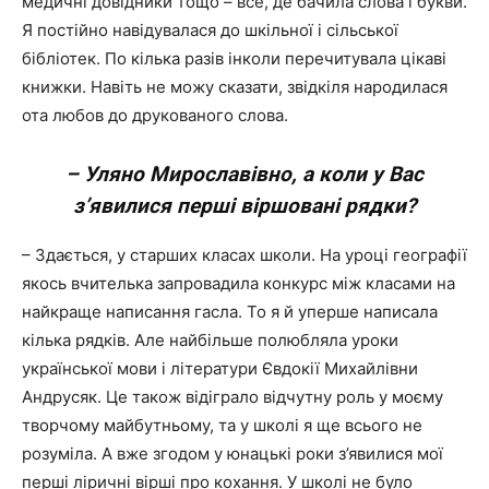
медичні довідники тощо – все, де бачила слова і букви.
Я постійно навідувалася до шкільної і сільської
бібліотек. По кілька разів інколи перечитувала цікаві
книжки. Навіть не можу сказати, звідкіля народилася
ота любов до друкованого слова.
– Уляно Мирославівно, а коли у Вас
з’явилися перші віршовані рядки?
– Здається, у старших класах школи. На уроці географії
якось вчителька запровадила конкурс між класами на
найкраще написання гасла. То я й уперше написала
кілька рядків. Але найбільше полюбляла уроки
української мови і літератури Євдокії Михайлівни
Андрусяк. Це також відіграло відчутну роль у моєму
творчому майбутньому, та у школі я ще всього не
розуміла. А вже згодом у юнацькі роки з’явилися мої
перші ліричні вірші про кохання. У школі не було