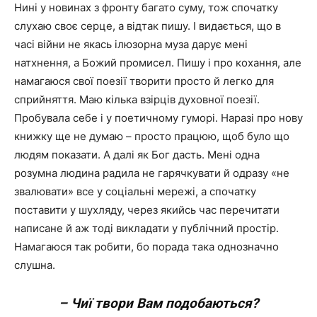
Нині у новинах з фронту багато суму, тож спочатку
слухаю своє серце, а відтак пишу. І видається, що в
часі війни не якась ілюзорна муза дарує мені
натхнення, а Божий промисел. Пишу і про кохання, але
намагаюся свої поезії творити просто й легко для
сприйняття. Маю кілька взірців духовної поезії.
Пробувала себе і у поетичному гуморі. Наразі про нову
книжку ще не думаю – просто працюю, щоб було що
людям показати. А далі як Бог дасть. Мені одна
розумна людина радила не гарячкувати й одразу «не
звалювати» все у соціальні мережі, а спочатку
поставити у шухляду, через якийсь час перечитати
написане й аж тоді викладати у публічний простір.
Намагаюся так робити, бо порада така однозначно
слушна.
– Чиї твори Вам подобаються?