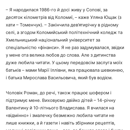
– Я народилася 1986-го й досі живу у Сопові, за
десяток кілометрів від Коломиї, – каже Уляна Ющак (з
хати – Томенчук). – Закінчила дев’ятирічку в рідному
селі, а згодом Коломийський політехнічний коледж та
Хмельницький національний університет за
спеціальністю «фінанси». Я не раз задумувалася, звідки
у мене ота велика любов до слова. Але з дитинства
дуже любила читати. У цьому передовсім заслуга моїх
батьків – мами Марії Іллівни, яка працювала шевкинею,
і батька Мирослава Васильовича, який був водієм.
Чоловік Роман, до речі, також працює шофером і
підтримує мене. Виховуємо двійко дітей – 14-річну
Валентину й 10-літнього Владислава. Я вчилася на
«відмінно» і змалечку безмежно любила читати не
лише книжки, а й газети і навіть збірники рецептів,