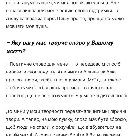
нею я засумнівалася, чи моя поезія актуальна. Але
вона знайшла для мене великі слова підтримки. І я
знову взялася за перо. Пишу про те, про що не може
мовчати моя душа.
– Яку вагу має творче слово у Вашому
житті?
– Поетичне слово для мене – то передовсім спосіб
виразити свої почуття. Але читати більше люблю
прозові твори, здебільшого романи. Мої діти також
люблять читати і знають про мою творчість, але,
напевно, ще не все розуміють. Є у мене й дитячі поезії.
До війни у моїй творчості переважали інтимні ліричні
твори. А тепер, на мою думку, слово має бути зброєю,
щоб люди не спали, а розуміли, що відбувається на
нашій землі. Слово повинно боліти й бути дзвоном,