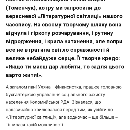
(Томенчук), котру ми запросили до
вересневої «Літературної світлиці» нашого
часопису. На своєму творчому шляху вона
відчула і гіркоту розчарування, і рутину
відродження, і крила натхнення, але попри
все не втратила світло справжності й
велике небайдуже серце. Її творче кредо:
«Якщо ти маєш дар любити, то задля цього
варто жити!».
А загалом пані Уляна – фінансистка, працює головною
бухгалтеркою управління соціального захисту
населення Коломийської РДА. Зізналася, що
надзвичайно хвилювалася перед тим, як увійти до
«Літературної світлиці», але водночас – ще більше –
тішилася такій можливості.