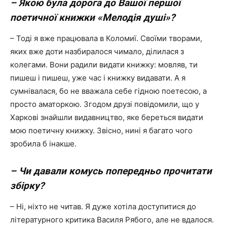
– Якою була дорога до Вашої першої
поетичної книжки «Мелодія душі»?
– Тоді я вже працювала в Коломиї. Своїми творами,
яких вже доти назбиралося чимало, ділилася з
колегами. Вони радили видати книжку: мовляв, ти
пишеш і пишеш, уже час і книжку видавати. А я
сумнівалася, бо не вважала себе гідною поетесою, а
просто аматоркою. Згодом друзі повідомили, що у
Харкові знайшли видавництво, яке береться видати
мою поетичну книжку. Звісно, нині я багато чого
зробила б інакше.
– Чи давали комусь попередньо прочитати
збірку?
– Ні, ніхто не читав. Я дуже хотіла доступитися до
літературного критика Василя Рябого, але не вдалося.