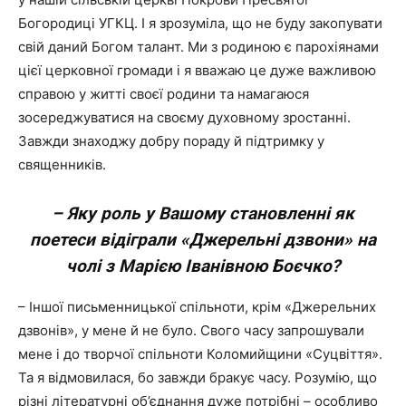
Богородиці УГКЦ. І я зрозуміла, що не буду закопувати
свій даний Богом талант. Ми з родиною є парохіянами
цієї церковної громади і я вважаю це дуже важливою
справою у житті своєї родини та намагаюся
зосереджуватися на своєму духовному зростанні.
Завжди знаходжу добру пораду й підтримку у
священників.
– Яку роль у Вашому становленні як
поетеси відіграли «Джерельні дзвони» на
чолі з Марією Іванівною Боєчко?
– Іншої письменницької спільноти, крім «Джерельних
дзвонів», у мене й не було. Свого часу запрошували
мене і до творчої спільноти Коломийщини «Суцвіття».
Та я відмовилася, бо завжди бракує часу. Розумію, що
різні літературні об’єднання дуже потрібні – особливо