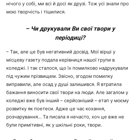
нічого у собі, ми всі й досі як друзі. Тож усі знали про
мою творчість і тішилися.
– Чи друкували Ви свої твори у
періодиці?
– Так, але це був негативний досвід. Мої вірші у
місцеву газету подала керівниця нашої групи в
коледжі. І так сталося, що їх помилково надрукували
під чужим прізвищем. Звісно, згодом помилку
виправили, але осад у душі залишився. Я втратила
бажання виносити свої твори на люди. Але загалом у
коледжі вже був інший – серйозніший – етап у моєму
розвитку як поетеси. Адже це час кохання,
розчарування… Та писала я нечасто, хоч це вже не
були примітивні, як у шкільні роки, твори.