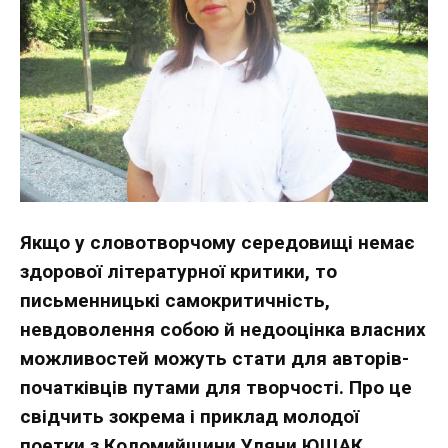
Якщо у словотворчому середовищі немає
здорової літературної критики, то
письменницькі самокритичність,
невдоволення собою й недооцінка власних
можливостей можуть стати для авторів-
початківців путами для творчості. Про це
свідчить зокрема і приклад молодої
поетки з Коломийщини Уляни ЮЩАК