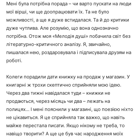
Мені була потрібна порада – чи варто пускати на люди
мої вірші, чи ще доопрацювати їх. Та не було
можливості, а ще я дуже встидалася. Та й до критики
дуже чутлива. Але розумію, що вона однозначно
потрібна. Отож моя «Мелодія душі» побачила світ без
літературно-критичного аналізу. Я, звичайно,
пишалася нею, роздаровувала і підписувала друзям на
роботі.
Колеги порадили дати книжку на продаж у магазин. У
книгарні ж трохи скептично сприйняли мою ідею.
Через два тижні навідалася туди – книжки не
продаються, через місяць чи два – лежать на
полицях… І мені пояснили у магазині, що поезією ніхто
не цікавиться. Я це сприйняла так важко, що навіть
майже перестала писати. Якщо нікому не треба, то
навіщо творити? А ще це був час народження моїх