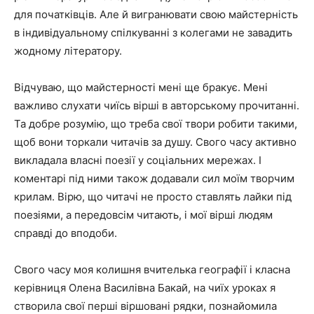
для початківців. Але й вигранювати свою майстерність
в індивідуальному спілкуванні з колегами не завадить
жодному літератору.
Відчуваю, що майстерності мені ще бракує. Мені
важливо слухати чиїсь вірші в авторському прочитанні.
Та добре розумію, що треба свої твори робити такими,
щоб вони торкали читачів за душу. Свого часу активно
викладала власні поезії у соціальних мережах. І
коментарі під ними також додавали сил моїм творчим
крилам. Вірю, що читачі не просто ставлять лайки під
поезіями, а передовсім читають, і мої вірші людям
справді до вподоби.
Свого часу моя колишня вчителька географії і класна
керівниця Олена Василівна Бакай, на чиїх уроках я
створила свої перші віршовані рядки, познайомила