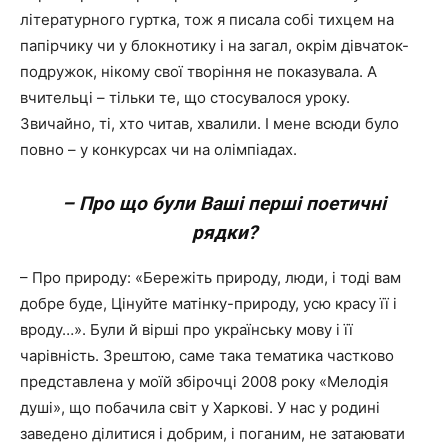
літературного гуртка, тож я писала собі тихцем на
папірчику чи у блокнотику і на загал, окрім дівчаток-
подружок, нікому свої творіння не показувала. А
вчительці – тільки те, що стосувалося уроку.
Звичайно, ті, хто читав, хвалили. І мене всюди було
повно – у конкурсах чи на олімпіадах.
– Про що були Ваші перші поетичні
рядки?
– Про природу: «Бережіть природу, люди, і тоді вам
добре буде, Цінуйте матінку-природу, усю красу її і
вроду…». Були й вірші про українську мову і її
чарівність. Зрештою, саме така тематика частково
представлена у моїй збірочці 2008 року «Мелодія
душі», що побачила світ у Харкові. У нас у родині
заведено ділитися і добрим, і поганим, не затаювати