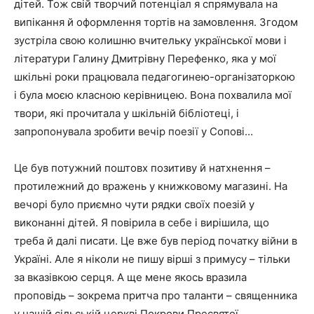
дітей. Тож свій творчий потенціал я спрямувала на
випікання й оформлення тортів на замовлення. Згодом
зустріла свою колишню вчительку української мови і
літератури Галину Дмитрівну Перефенко, яка у мої
шкільні роки працювала педагогинею-організаторкою
і була моєю класною керівницею. Вона похвалила мої
твори, які прочитала у шкільній бібліотеці, і
запропонувала зробити вечір поезії у Сопові…
Це був потужний поштовх позитиву й натхнення –
протилежний до вражень у книжковому магазині. На
вечорі було приємно чути рядки своїх поезій у
виконанні дітей. Я повірила в себе і вирішила, що
треба й далі писати. Це вже був період початку війни в
Україні. Але я ніколи не пишу вірші з примусу – тільки
за вказівкою серця. А ще мене якось вразила
проповідь – зокрема притча про таланти – священника
у нашій сільській церкві Покрови Пресвятої