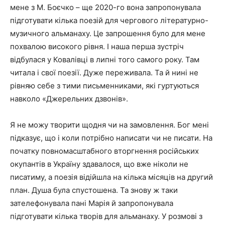
мене з М. Боєчко – ще 2020-го вона запропонувала
підготувати кілька поезій для чергового літературно-
музичного альманаху. Це запрошення було для мене
похвалою високого рівня. І наша перша зустріч
відбулася у Ковалівці в липні того самого року. Там
читала і свої поезії. Дуже переживала. Та й нині не
рівняю себе з тими письменниками, які гуртуються
навколо «Джерельних дзвонів».
Я не можу творити щодня чи на замовлення. Бог мені
підказує, що і коли потрібно написати чи не писати. На
початку повномасштабного вторгнення російських
окупантів в Україну здавалося, що вже ніколи не
писатиму, а поезія відійшла на кілька місяців на другий
план. Душа була спустошена. Та знову ж таки
зателефонувала пані Марія й запропонувала
підготувати кілька творів для альманаху. У розмові з