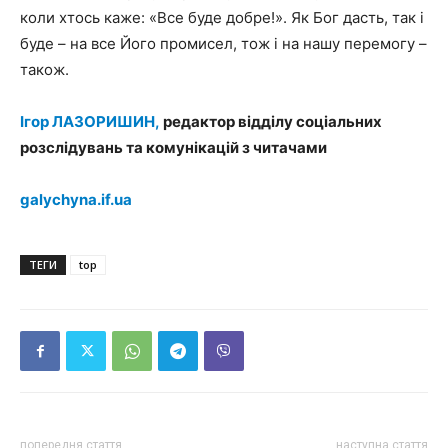
коли хтось каже: «Все буде добре!». Як Бог дасть, так і
буде – на все Його промисел, тож і на нашу перемогу –
також.
Ігор ЛАЗОРИШИН,
редактор відділу соціальних
розслідувань та комунікацій з читачами
galychyna.if.ua
ТЕГИ
top
попередня стаття
наступна стаття