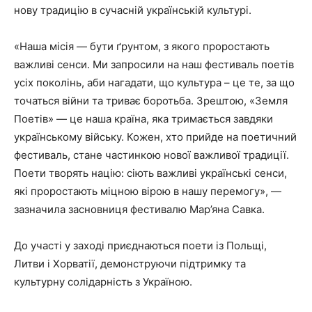
нову традицію в сучасній українській культурі.
«Наша місія — бути ґрунтом, з якого проростають
важливі сенси. Ми запросили на наш фестиваль поетів
усіх поколінь, аби нагадати, що культура – це те, за що
точаться війни та триває боротьба. Зрештою, «Земля
Поетів» — це наша країна, яка тримається завдяки
українському війську. Кожен, хто прийде на поетичний
фестиваль, стане частинкою нової важливої традиції.
Поети творять націю: сіють важливі українські сенси,
які проростають міцною вірою в нашу перемогу», —
зазначила засновниця фестивалю Мар’яна Савка.
До участі у заході приєднаються поети із Польщі,
Литви і Хорватії, демонструючи підтримку та
культурну солідарність з Україною.