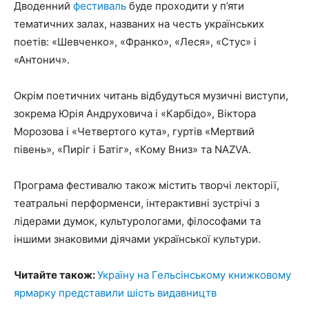
Дводенний
фестиваль
буде проходити у п’яти
тематичних залах, названих на честь українських
поетів: «Шевченко», «Франко», «Леся», «Стус» і
«Антонич».
Окрім поетичних читань відбудуться музичні виступи,
зокрема Юрія Андруховича і «Карбідо», Віктора
Морозова і «Четвертого кута», гуртів «Мертвий
півень», «Пиріг і Батіг», «Кому Вниз» та NAZVA.
Програма фестивалю також містить творчі лекторії,
театральні перформенси, інтерактивні зустрічі з
лідерами думок, культурологами, філософами та
іншими знаковими діячами української культури.
Читайте також:
Україну на Гельсінському книжковому
ярмарку представили шість видавництв