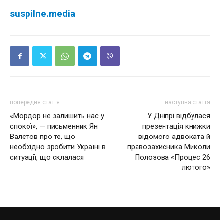
suspilne.media
попередня стаття
наступна стаття
«Мордор не залишить нас у
У Дніпрі відбулася
спокої», — письменник Ян
презентація книжки
Валєтов про те, що
відомого адвоката й
необхідно зробити Україні в
правозахисника Миколи
ситуації, що склалася
Полозова «Процес 26
лютого»