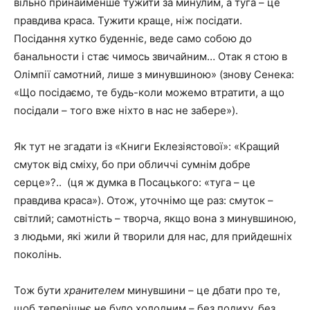
вільно принайменше тужити за минулим, а туга – це
правдива краса. Тужити краще, ніж посідати.
Посідання хутко буденніє, веде само собою до
банальности і стає чимось звичайним… Отак я стою в
Олімпії самотний, лише з минувшиною» (знову Сенека:
«Що посідаємо, те будь-коли можемо втратити, а що
посідали – того вже ніхто в нас не забере»).
Як тут не згадати із «Книги Еклезіястової»: «Кращий
смуток від сміху, бо при обличчі сумнім добре
серце»?.. (ця ж думка в Посацького: «туга – це
правдива краса»). Отож, уточнімо ще раз: смуток –
світлий; самотність – творча, якщо вона з минувшиною,
з людьми, які жили й творили для нас, для прийдешніх
поколінь.
Тож бути
хранителем
минувшини – це дбати про те,
щоб теперішнє не було холодним – без подиху, без