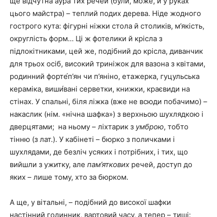
ще відчутна аура тих речей (були, може, й у руках
цього майстра) – теплий подих дерева. Ніде жодного
гострого кута: фігурні ніжки стола й столиків, м’якість,
округлість форм… Ці ж фотелики й крісла з
підлокітниками, цей же, подібний до крісла, диванчик
для трьох осіб, високий триніжок для вазона з квітами,
родинний форте́п’ян чи п’яніно, етажерка, гуцульська
кераміка, виши́вані серветки, книжки, краєвиди на
стінах. У спальні, біля ліжка (вже не всюди побачимо) –
накаслик (нім. «нічна шафка») з верхньою шухлядкою і
дверцятами; на ньому – ліхтарик з
умброю
, тобто
тінню (з лат.). У кабінеті – бюрко з поличками і
шухлядами, де безліч усяких і потрібних, і тих, що
вийшли з ужитку, але
пам’яткових
речей, доступ до
яких – лише тому, хто за бюрком.
А ще, у вітальні, – подібний до високої шафки
настінний годинник, вартовий часу, а тепер – тиші: