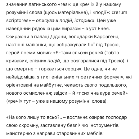
значення латинського «res»: це «речі» й у нашому
розумінні слова (щось матеріальне), і «події»: «rerum
scriptores» –
описувачі подій
,
історики
. Цей уже
наведений рядок із цим виразом – з уст Енея.
Озираючи в палаці Дідони, володарки Карфагена,
настінні малюнки, що зображували бої під Троєю,
герой поеми мовив: «Є-таки сльози речей (тобто
кривавих, слізних
подій
, що розгоралися під Троєю), і
що смертне – торкається серця». Це одна, чи не
найвідоміша, з тих геніальних «поетичних формул», які
орієнтовані на майбутнє, чекають свого подальшого,
нового осмислення; звідси – й «психічна аура речей»
(«речі» тут – уже в нашому розумінні слова).
«На кого лишу то всьо?.. – востаннє озирає господар
свою скромну, заставлену безліччю інструментів
майстерню з направи старовинних меблів;