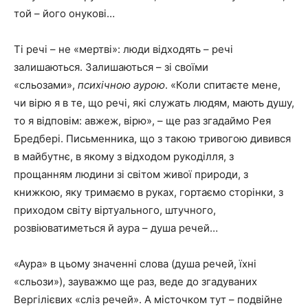
той – його онукові…
Ті речі – не «мертві»: люди відходять – речі
залишаються. Залишаються – зі своїми
«сльозами»,
психічною аурою
. «Коли спитаєте мене,
чи вірю я в те, що речі, які служать людям, мають душу,
то я відповім: авжеж, вірю», – ще раз згадаймо Рея
Бредбері. Письменника, що з такою тривогою дивився
в майбутнє, в якому з відходом рукоділля, з
прощанням людини зі світом живої природи, з
книжкою, яку тримаємо в руках, гортаємо сторінки, з
приходом світу віртуального, штучного,
розвіюватиметься й аура – душа речей…
«Аура» в цьому значенні слова (душа речей, їхні
«сльози»), зауважмо ще раз, веде до згадуваних
Вергілієвих «сліз речей». А місточком тут – подвійне