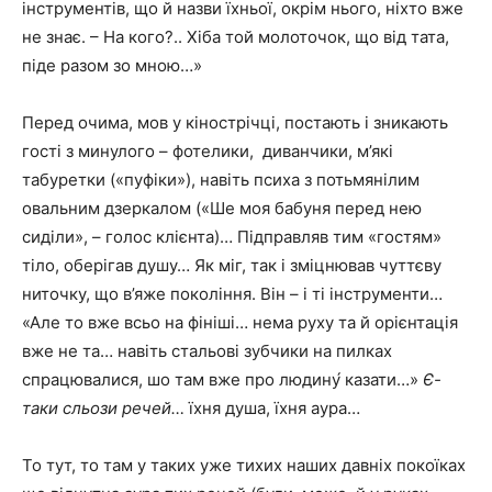
інструментів, що й назви їхньої, окрім нього, ніхто вже
не знає. – На кого?.. Хіба той молоточок, що від тата,
піде разом зо мною…»
Перед очима, мов у кінострічці, постають і зникають
гості з минулого – фотелики, диванчики, м’які
табуретки («пуфіки»), навіть психа з потьмянілим
овальним дзеркалом («Ше моя бабуня перед нею
сиділи», – голос клієнта)… Підправляв тим «гостям»
тіло, оберігав душу… Як міг, так і зміцнював чуттєву
ниточку, що в’яже покоління. Він – і ті інструменти…
«Але то вже всьо на фініші… нема руху та й орієнтація
вже не та… навіть стальові зубчики на пилках
спрацювалися, шо там вже про людину́ казати…»
Є-
таки сльози речей…
їхня душа, їхня аура…
То тут, то там у таких уже тихих наших давніх покоїках