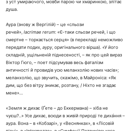
з уст умираючого, мовби парою чи хмаринкою, злітає
душа.
Аура (знову ж Вергілій) – це «сльози
речей»,
lacrimae
rerum
: «Є-таки сльози речей, і що
смертне – торкається серця» (в перекладі неможливо
передати подих,
ауру
, оригінального вірша). «У його
складній, ущільненій піднесеності, – як про цей вираз
Віктор Гюго, – поет підсумував весь фаталізм
античності й провидів усю меланхолію нових часів»;
меланхолію, що звучить, скажімо, в Майроніса: «Як
дим, що без вітру зникає, розтану, / Ніхто не згадає
мене»…
«Земля ж дихає (Ґете – до Еккермана) – хіба не
чуєш?..» Усе дихає, всюди в живій природі те диха́ння –
аура. Вона – в «Кобзарі», у «Веснянках», в «Лісовій
пісні», в «Intermezzo», в «Симфонії Петриківського