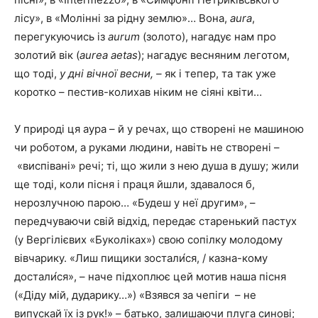
лісу», в «Молінні за рідну землю»… Вона,
aura
,
перегукуючись із
aurum
(золото), нагадує нам про
золотий вік (
aurea
aetas
); нагадує весняним леготом,
що тоді,
у дні вічної весни, –
як і тепер, та так уже
коротко – пестив-колихав ніким не сіяні квіти…
У природі ця аура – й у речах, що створені не машиною
чи роботом, а руками людини, навіть не створені –
«виспівані» речі; ті, що жили з нею душа в душу; жили
ще тоді, коли пісня і праця йшли, здавалося б,
нерозлучною парою… «Будеш у неї другим», –
передчуваючи свій відхід, передає старенький пастух
(у Вергілієвих «Буколіках») свою сопілку молодому
вівчарику. «Лиш пищики зостали́ся, / казна-кому
достали́ся», – наче підхоплює цей мотив наша пісня
(«Діду мій, дударику…») «Взявся за чепіги – не
випускай їх із рук!» – батько, залишаючи плуга синові;