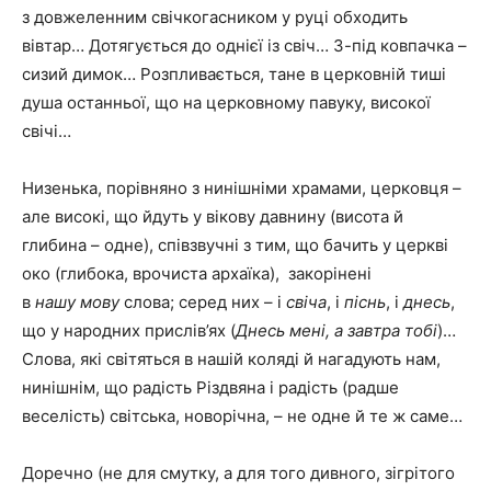
з довжеленним свічкогасником у руці обходить
вівтар… Дотягується до однієї із свіч… З-під ковпачка –
сизий димок… Розпливається, тане в церковній тиші
душа останньої, що на церковному павуку, високої
свічі…
Низенька, порівняно з нинішніми храмами, церковця –
але високі, що йдуть у вікову давнину (висота й
глибина – одне), співзвучні з тим, що бачить у церкві
око (глибока, врочиста архаїка), закорінені
в
нашу
мову
слова; серед них – і
свіча
, і
піснь
, і
днесь
,
що у народних прислів’ях (
Днесь мені, а завтра тобі
)…
Слова, які світяться в нашій коляді й нагадують нам,
нинішнім, що радість Різдвяна і радість (радше
веселість) світська, новорічна, – не одне й те ж саме…
Доречно (не для смутку, а для того дивного, зігрітого