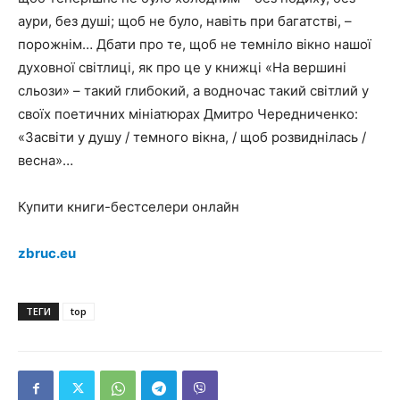
аури, без душі; щоб не було, навіть при багатстві, –
порожнім… Дбати про те, щоб не темніло вікно нашої
духовної світлиці, як про це у книжці «На вершині
сльози» – такий глибокий, а водночас такий світлий у
своїх поетичних мініатюрах Дмитро Чередниченко:
«Засвіти у душу / темного вікна, / щоб розвиднілась /
весна»…
Купити книги-бестселери онлайн
zbruc.eu
ТЕГИ
top