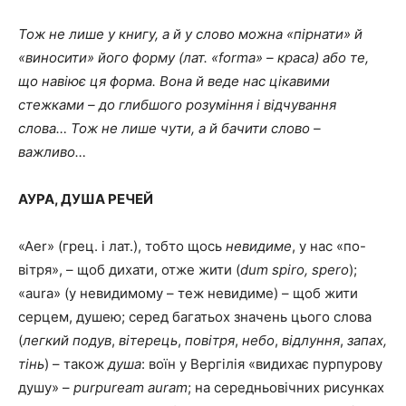
Тож не лише у книгу, а й у слово можна «пірнати» й
«виносити» його форму (лат. «
forma
»
–
краса) або те,
що навіює ця форма. Вона й веде нас цікавими
стежками – до глибшого розуміння і відчування
слова… Тож не лише чути, а й бачити слово –
важливо…
АУРА, ДУША РЕЧЕЙ
«Aer» (грец. і лат.), тобто щось
невидиме
, у нас «по-
вітря», – щоб дихати, отже жити (
dum
spiro
,
spero
);
«aura» (у невидимому – теж невидиме) – щоб жити
серцем, душею; серед багатьох значень цього слова
(
легкий подув
,
вітерець
,
повітря
,
небо
,
відлуння
,
запах,
тінь
) – також
душа
: воїн у Вергілія «видихає пурпурову
душу» –
purpuream
auram
; на середньовічних рисунках