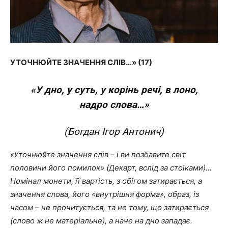
УТОЧНЮЙТЕ ЗНАЧЕННЯ СЛІВ…» (17)
«
У дно, у суть, у корінь речі, в лоно,
надро слова…»
(Богдан Ігор Антонич)
«Уточнюйте значення слів – і ви позбавите світ
половини його помилок» (Декарт, вслід за стоїками)…
Номінал монети, її вартість, з обігом затирається, а
значення слова, його «внутрішня форма», образ, із
часом
–
не прочитується, та не тому, що затирається
(слово ж не матеріальне), а наче на дно западає.