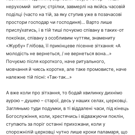
нерухомий хитун; стрілки, завмерлі на якійсь часовій
поділці (часто на тій, за яку ступив уже в позачасові
простори господар чи господиня)… Варто лише
прислу́хатись, і в тій тиші почуємо співану в таких-от
покоїках, співану з особливим чуттям, знамениту
«Журбу» Глібова, її прикінцеве пісенне зітхання: «А
молодість не вернеться, / не вернеться вона…»
Почуємо після короткого, наче ритуального,
мовчання й чиєсь коротке, але таке промовисте, наче
належне тій пісні: «Так-так…»
А вже коли про зітхання, то бодай хвилинку дихнімо
аурою –
душею –
старої, десь у наших селах, церковці.
Загляньмо туди подумки, в ті віддалені часи, під кінець
Богослужіння, коли, хрестячись і відважуючи поклін,
ступають за поріг останні прихожани, коли у
спорожнілій церковці чутно лише кроки паламаря, що