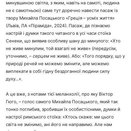
минувшиною світла, з яким, навіть на самоті, людина
не є самотньою) саме тут доречно навести пасаж із
твору Михайла Посацького «Греція – усміх життя»
(Львів, ЛА «Піраміда», 2024). Пасаж, де пізнаємо
настрій і думки такого читаного в усі часи стоїка
Сенеки, що виявив особливу шану до минулого: «Хто
не живе минулим, той взагалі не живе» (передусім,
уточнимо, –
серцем
не живе). Або: «Того порядку, що у
природі речей не можемо змінити, але можемо
виплекати в собі гідну бездоганної людини силу
духу…».
А це вже, з нотами тієї меланхолії, про яку Віктор
Гюго, – голос самого Михайла Посацького, який так
тонко поглибив, зробивши їх особистісними, думки й
настрої римського стоїка: «Хтось скаже: ми цього
світа не змінимо, ані його не направимо. Але нам