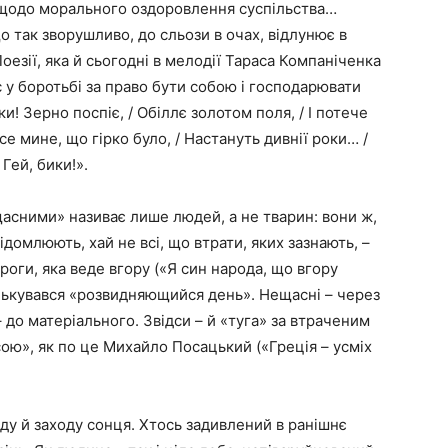
х щодо морального оздоровлення суспільства…
що так зворушливо, до сльози в очах, відлунює в
оезії, яка й сьогодні в мелодії Тараса Компаніченка
у боротьбі за право бути собою і господарювати
и! Зерно поспіє, / Обіллє золотом поля, / І потече
все мине, що гірко було, / Настануть дивнії роки… /
 Гей, бики!».
ещасними» називає лише людей, а не тварин: вони ж,
ідомлюють, хай не всі, що втрати, яких зазнають, –
роги, яка веде вгору («Я син народа, що вгору
унькувався «розвидняющийся день». Нещасні – через
 до матеріального. Звідси – й «туга» за втраченим
ю», як по це Михайло Посацький («Греція – усміх
ду й заходу сонця. Хтось задивлений в ранішнє