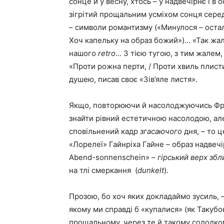
сонце й у весну, хтось – у надвечірнє і в 
зігрітий прощальним усміхом сонця серед
– символи романтизму («Минулося – остал
Хоч капельку на образ божий»)… «Так жал
нашого
retro
… З тією тугою, з тим жалем,
«Проти рожна перти, / Проти хвиль плист
душею, писав своє «Зів’яле листя».
Якщо, повторюючи й насолоджуючись Фра
знайти рівний естетичною насолодою, ал
сповільнений кадр
згасаючого
дня, – то ц
«Лорелеї» Гайнріха Гайне – образ надвечір
Abend-sonnenschein» –
гірський верх збл
на тлі смеркання (
dunkelt
)
.
Прозою, бо хоч яких докладаймо зусиль, –
якому ми справді б «купалися» (як Такубо
прощальному, через те й такому солодком