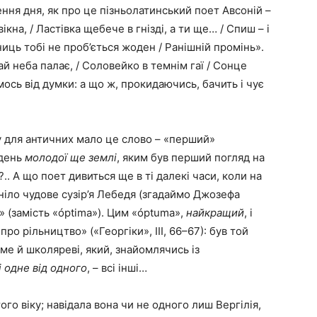
ня дня, як про це пізньолатинський поет Авсоній –
кна, / Ластівка щебече в гнізді, а ти ще… / Спиш – і
ниць тобі не проб’ється жоден / Ранішній промінь».
ай неба палає, / Соловейко в темнім гаї / Сонце
мось від думки: а що ж, прокидаючись, бачить і чує
у для античних мало це слово – «перший»
 день
молодої ще землі
, яким був перший погляд на
. А що поет дивиться ще в ті далекі часи, коли на
ніло чудове сузір’я Лебедя (згадаймо Джозефа
s» (замість «óptima»). Цим «óptuma»,
найкращий
, і
о рільництво» («Георгіки», ІІІ, 66–67): був той
оме й школяреві, який, знайомлячись із
і одне від одного
, – всі інші…
го віку; навідала вона чи не одного лиш Вергілія,