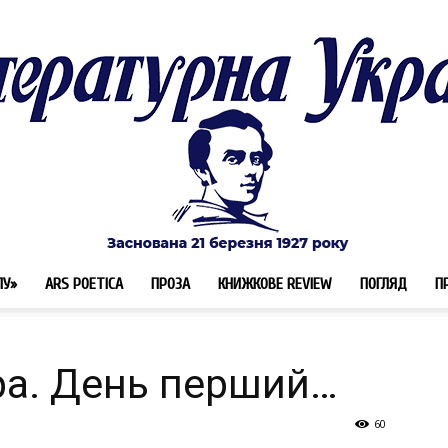
ЛУ»
ARS POETICA
ПРОЗА
КНИЖКОВЕ REVIEW
ПОГЛЯД
П
Літературна
ра. День перший…
60