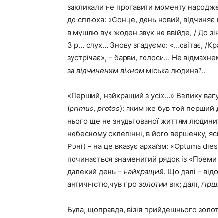
закликали не проґавити моменту народжен
до сплюха: «Сонце, день новий, відчиняє ві
в мушлю вух жоден звук не ввійде, / До зі
Зір… слух… Знову згадуємо: «…світає, /Кр
зустрічає», – барви, голоси… Не відмахне
за
відчиненим вікном
міська людина?..
«Перший, найкращий з усіх…» Велику ваг
(
primus
,
protos
): яким же був той перший
нього ще не знудьгованої життям людини?.
небесному склепінні, в його вершечку, яс
Роні) – на це вказує архаїзм: «Optuma die
починається знаменитий рядок із «Поеми пр
далекий день –
найкращий
. Що далі – від
античністю,чув про
золотий
вік; далі,
гірш
Була, щоправда, візія прийдешнього золото