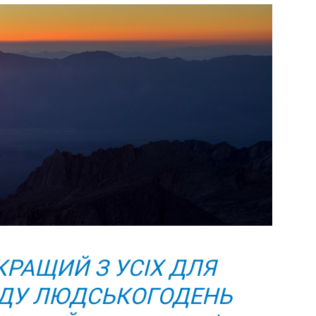
Україна
–
Літукраїна
РАЩИЙ З УСІХ ДЛЯ
ДУ ЛЮДСЬКОГО
ДЕНЬ