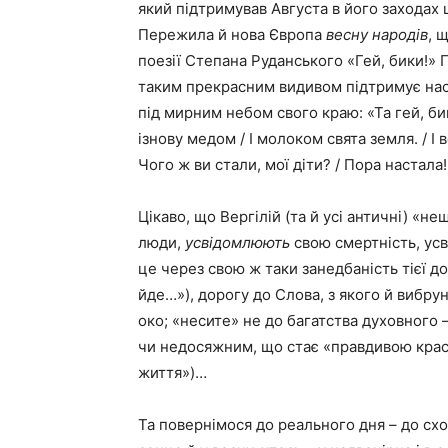
який підтримував Августа в його захода
Пережила й нова Європа
весну народів
, 
поезії Степана Руданського «Гей, бики!» П
таким прекрасним видивом підтримує нас 
під мирним небом свого краю: «Та гей, бик
ізнову медом / І молоком свята земля. / І 
Чого ж ви стали, мої діти? / Пора настала!
Цікаво, що Вергілій (та й усі античні) «н
люди,
усвідомлюють
свою смертність, усв
це через свою ж таки занедбаність тієї до
йде…»), дорогу до Слова, з якого й вибр
око; «несите» не до багатства духовного –
чи недосяжним, що стає «правдивою красо
життя»)…
Та повернімося до реального дня – до схо