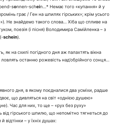
bend-s
o
nnen-sch
ei
n…* Немає того «купання» й у
ромінь грає / Ген на шпилях гірських»; крім усього
і»). Не знайдемо такого слова… Хіба що спливе на
уком, поезія (і пісня) Володимира Самійленка – з
(-
schein
).
, як на схилі погідного дня аж палахтять вікна
ць ловлять останню рожевість над’обрійного сонця…
явного дня, в якому поєдналися два усміхи, радше
 двоє, що дивляться на світ «однією душею»
не). Час для них, то ще – «рух без руху»
нь від гірського шпилю, що непомітно тягнеться до
й відтінки – у їхніх душах: