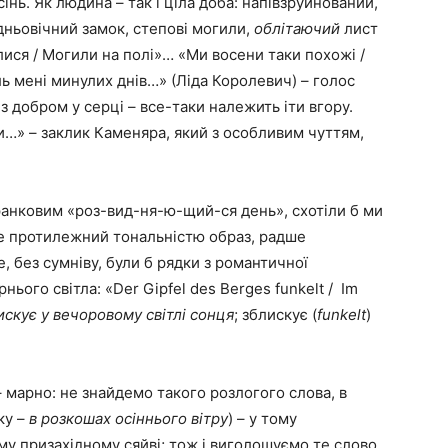
осінь. Як людина – так і ціла доба: напівзруйнований,
ньовічний замок, степові могили,
облітаючий
лист
ися / Могили на полі»… «Ми восени таки похожі /
ь мені минулих днів…» (Ліда Королевич) – голос
 з добром у серці – все-таки належить іти вгору.
и…» – заклик Каменяра, який з особливим чуттям,
нковим «роз-вид-ня-ю-щий-ся день», схотіли б ми
е протилежний тональністю образ, радше
е, без сумніву, були б рядки з романтичної
нього світла: «Der Gipfel des Berges funkelt / Im
искує у вечоровому світлі сонця
; зблискує (
funkelt
)
 марно: не знайдемо такого розлогого слова, в
ку –
в розкошах осіннього вітру
) – у тому
у призахідному сяйві; тож і виголошуємо те слово