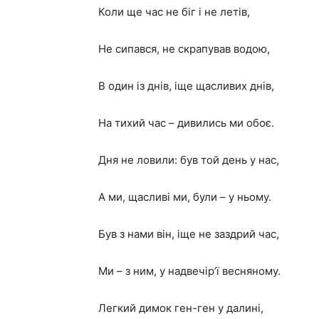
Коли ще час не біг і не летів,
Не сипався, не скрапував водою,
В один із днів, іще щасливих днів,
На тихий час – дивились ми обоє.
Дня не ловили: був той день у нас,
А ми, щасливі ми, були – у ньому.
Був з нами він, іще не заздрий час,
Ми – з ним, у надвечір’ї весняному.
Легкий димок ген-ген у далині,