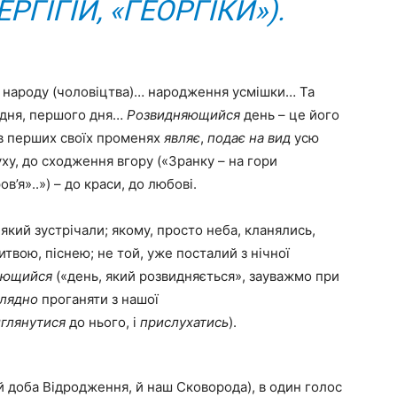
ГІГІЙ, «ГЕОРГІКИ»).
народу (чоловіцтва)… народження усмішки… Та
я дня, першого дня…
Розвидняющийся
день – це його
 в перших своїх променях
являє
,
подає на
вид
усю
ху, до сходження вгору («Зранку – на гори
’я»..») – до краси, до любові.
 який зустрічали; якому, просто неба, кланялись,
итвою, піснею; не той, уже посталий з нічної
яющийся
(«день, який розвидняється», зауважмо при
глядно
проганяти з нашої
глянутися
до нього, і
прислухатись
).
– й доба Відродження, й наш Сковорода), в один голос