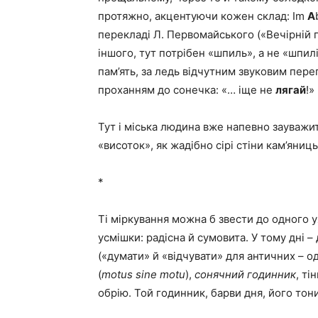
протяжно, акцентуючи кожен склад: Im
A
перекладі Л. Первомайського («Вечірній п
іншого, тут потрібен «шпиль», а не «шпил
пам’ять, за ледь відчутним звуковим перег
проханням до сонечка: «… іще не
лягай
!» 
Тут і міська людина вже напевно зауважить
«висоток», як жадібно сірі стіни кам’яни
*
Ті міркування можна б звести до одного у
усмішки: радісна й сумовита. У тому дні –
(«думати» й «відчувати» для античних – од
(
motus
sine
motu
),
сонячний годинник
, ті
обрію. Той годинник, барви дня, його тони 