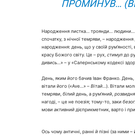
ПРОМИНУВ… (ВЕР
Народження листка… троянди… людини… 
спочатку, з нічної темряви, – народженн
народження: день, що у своїй рум’яності,
красу Божого світу. Це – рух,
стимул
до ру
дивись…» – у «Салернському кодексі здоров
День, яким його бачив Іван Франко. День,
вітали його («Ave…» –
Вітай
…). Вітали мол
темряви,
білий
день, а рум’яний,
розвидн
нагоді, – це не поезія; тому-то, заки
безо
мови
активний
дієприкметник, варто і
при
Ось чому античні, ранні й пізні (за ними 