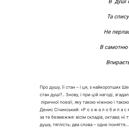
В душі 
Та спису
Не перлас
В самотню 
Впираєтьс
Про душу, її стан – і ця, з найкоротших Ш
стан душі?.. Знову, і при цій нагоді, згад
ліричної поезії, яку такою ніжною і так
Денис Січинський: «Р о з ж а л о б и л а 
за те безмежжя: вісім складів,
октава
; ні
душа, тяглість: два слова – одне поняття…