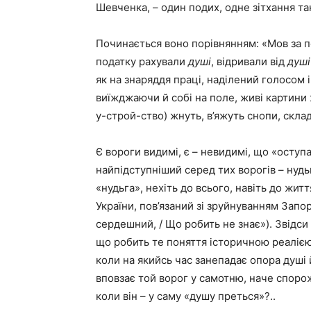
Шевченка, – один подих, одне зітхання так
Починається воно порівнянням: «Мов за 
податку рахували
душі
, відривали від
душі
як на знаряддя праці, наділений голосом 
виїжджаючи й собі на поле, живі картини
у-строй-ство) жнуть, в’яжуть снопи, скл
Є вороги видимі, є – невидимі, що «оступа
найпідступніший серед тих ворогів – нудь
«нудьга», нехіть до всього, навіть до житт
України, пов’язаний зі зруйнуванням Запор
сердешний, / Що робить не знає»). Звідси 
що робить те поняття історичною реалією
коли на якийсь час занепадає опора душі 
вповзає той ворог у самотню, наче спорож
коли він – у саму «душу преться»?..