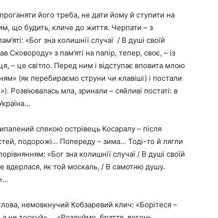
 проганяти його треба, не дати йому й ступити на
м, що будить, кличе до життя. Черпати – з
ам’яті: «Бог зна колишнії случаї / В душі своїй
Сковороду» з пам’яті на папір, тепер, своє, – із
рця, – це світло. Перед ним і відступає вповита млою
ям» (як перебираємо струни чи клавіші) і постали
»). Розвіювалась мла, зринали – сяйливі постаті: в
 Україна…
ипалений спекою острівець Косаралу – після
стей, подорожі… Попереду – зима… Тоді-то й лягли
порівнянням: «Бог зна колишнії случаї / В душі своїй
е вдерлася, як той москаль, / В самотню душу.
і»…
Слова, немовкнучий Кобзаревий клич: «Борітеся –
 а не тоскуй»… «Роздуймо, браття, вогонь