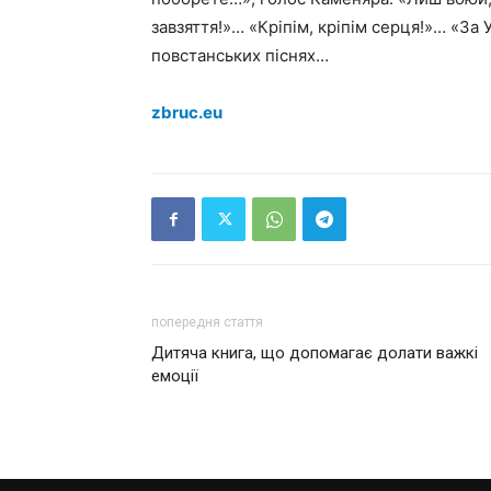
завзяття!»… «Кріпім, кріпім серця!»… «За У
повстанських піснях…
zbruc.eu
попередня стаття
Дитяча книга, що допомагає долати важкі
емоції