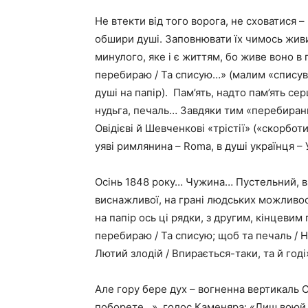
Не втекти від того ворога, не сховатися –
обшири душі. Заповнювати їх чимось живи
минулого, яке і є життям, бо живе воно в п
перебираю / Та списую…» (малим «списував 
душі на папір). Пам’ять, надто пам’ять се
нудьга, печаль… Завдяки тим «перебиранн
Овідієві й Шевченкові «трістії» («скорботи
уяві римлянина – Roma, в душі українця –
Осінь 1848 року… Чужина… Пустельний, в
виснажливої, на грані людських можливо
на папір ось ці рядки, з другим, кінцевим 
перебираю / Та списую; щоб та печаль / Н
Лютий злодій / Впирається-таки, та й год
Але гору бере дух – вогненна вертикаль 
поборете…», голос Каменяра: «Лиш воюй,