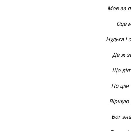
Мов за п
Оце м
Нудьга і 
Де ж з
Що дія
По цім А
Віршую 
Бог зна