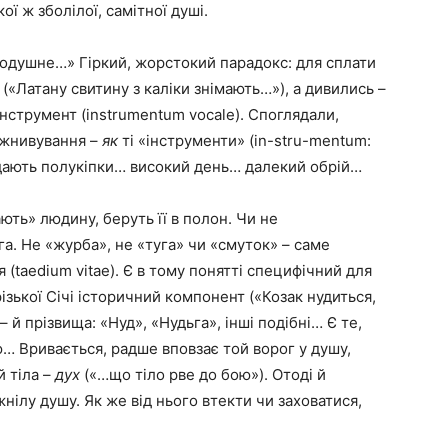
ої ж зболілої, самітної душі.
подушне…» Гіркий, жорстокий парадокс: для сплати
(«Латану свитину з каліки знімають…»), а дивились –
інструмент (instrumentum vocale). Споглядали,
 жнивування –
як
ті «інструменти» (in-stru-mentum:
адають полукіпки… високий день… далекий обрій…
ють» людину, беруть її в полон. Чи не
га. Не «журба», не «туга» чи «смуток» – саме
я (taedium vitae). Є в тому понятті специфічний для
ізької Січі історичний компонент («Козак нудиться,
– й прізвища: «Нуд», «Нудьга», інші подібні… Є те,
… Вривається, радше вповзає той ворог у душу,
й тіла –
дух
(«…що тіло рве до бою»). Отоді й
нілу душу. Як же від нього втекти чи заховатися,