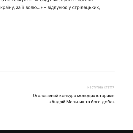
країну, за її волю…» – відлунює у стрілецьких,
наступна стаття
Оголошений конкурс молодих істориків
«Андрій Мельник та його доба»