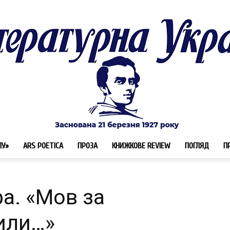
ЛУ»
ARS POETICA
ПРОЗА
КНИЖКОВЕ REVIEW
ПОГЛЯД
П
Літературна
а. «Мов за
или…»