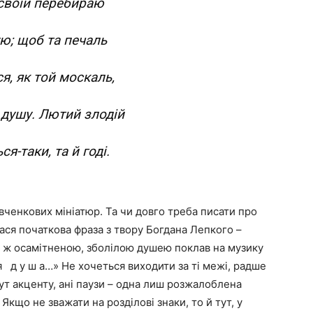
своїй перебираю
ю; щоб та печаль
я, як той москаль,
душу. Лютий злодій
я-таки, та й годі.
евченкових мініатюр. Та чи довго треба писати про
алася початкова фраза з твору Богдана Лепкого –
ою ж осамітненою, зболілою душею поклав на музику
с я д у ш а…» Не хочеться виходити за ті межі, радше
 тут акценту, ані паузи – одна лиш розжалоблена
 Якщо не зважати на розділові знаки, то й тут, у