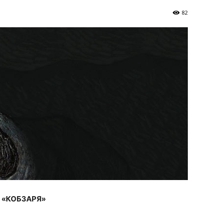
Україна
82
–
Літукраїна
о «КОБЗАРЯ»