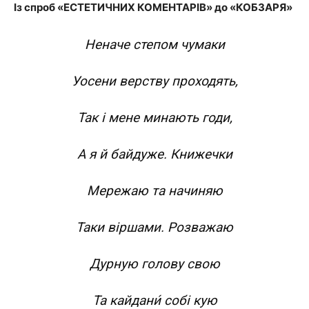
Із спроб «ЕСТЕТИЧНИХ КОМЕНТАРІВ» до «КОБЗАРЯ»
Неначе степом чумаки
Уосени верству проходять,
Так і мене минають годи,
А я й байдуже. Книжечки
Мережаю та начиняю
Таки віршами. Розважаю
Дурную голову свою
Та кайдани́ собі кую