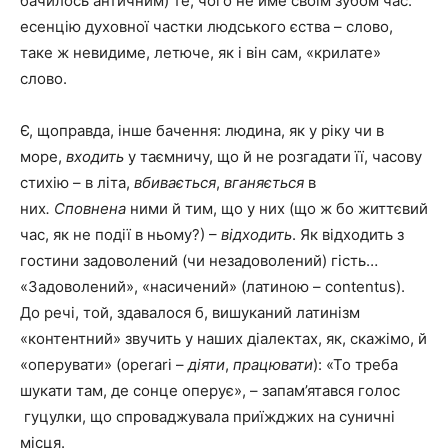
бачилось античним) те, чого не йме своїм зубом час:
есенцію духовної частки людського єства – слово,
таке ж невидиме, летюче, як і він сам, «крилате»
слово.
Є, щоправда, інше бачення: людина, як у ріку чи в
море,
входить
у таємничу, що й не розгадати її, часову
стихію – в літа,
вбивається
,
вганяється
в
них
. Сповнена
ними й тим, що у них (що ж бо життєвий
час, як не події в ньому?) –
відходить
. Як відходить з
гостини задоволений (чи незадоволений) гість…
«Задоволений», «насичений» (латиною – contentus).
До речі, той, здавалося б, вишуканий латинізм
«контентний» звучить у наших діалектах, як, скажімо, й
«оперувати» (operari –
діяти
,
працювати
): «То треба
шукати там, де сонце оперує», – запам’ятався голос
гуцулки, що спроваджувала приїжджих на суничні
місця.