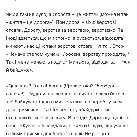
Як би там не було, а «дорога – це життя» (можна й так:
«життя – це дорога»). При дорозі – віхи: верстові
стовпи. Дорогу, верства за верствою, верстаємо. Та
іноді здається, що ми стоїмо, а рухаються, відходять,
минають нас ці ж таки верстові стовпи – літа… Отож:
«Неначе степом чумаки, / Уосени верству проходять, /
Так і мене минають годи…» Минають, відходять… – «А я
й байдуже»…
«Quid stas? Transit hora!» (
Що ж стоїш? Проходить
година!
) – будили напівсонного, вихоплювали його з
тієї байдужості ловці миті, чутливі до перебігу часу
давні римляни… Та Шевченкову «байдужість»
схвалили б: він – зі словом. Він – іде. Дарма що дорікає
собі… «Кував собі кайдани» в Римі й Овідій, пишучи не
вельми приємні для Августа вірші. Не раз, уже