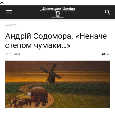
додому
Андрій Содомора. «Неначе
степом чумаки…»
05.06.2024
26