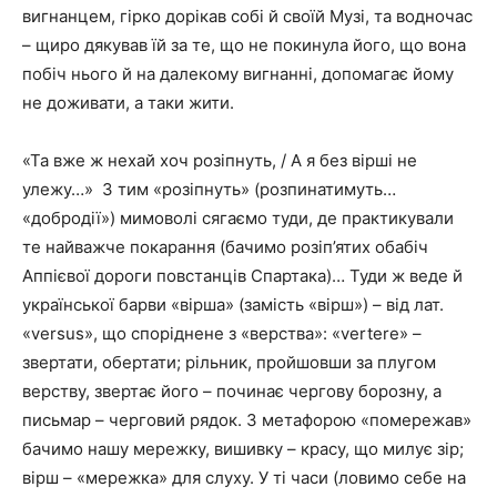
вигнанцем, гірко дорікав собі й своїй Музі, та водночас
– щиро дякував їй за те, що не покинула його, що вона
побіч нього й на далекому вигнанні, допомагає йому
не доживати, а таки жити.
«Та вже ж нехай хоч розіпнуть, / А я без вірші не
улежу…» З тим «розіпнуть» (розпинатимуть…
«добродії») мимоволі сягаємо туди, де практикували
те найважче покарання (бачимо розіп’ятих обабіч
Аппієвої дороги повстанців Спартака)… Туди ж веде й
української барви «вірша» (замість «вірш») – від лат.
«versus», що споріднене з «верства»: «vertere» –
звертати, обертати; рільник, пройшовши за плугом
верству, звертає його – починає чергову борозну, а
письмар – черговий рядок. З метафорою «помережав»
бачимо нашу мережку, вишивку – красу, що милує зір;
вірш – «мережка» для слуху. У ті часи (ловимо себе на