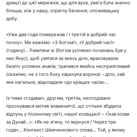
думці) до цієї мережки, що для вуха, увага була значно
більша, ніж у нашу, спраглу бачення, споживацьку
добу.
«Уже два годи помережав / І третій в добрий час
почну». Ми кажемо: «З Богом!», «У добрий час!»
(годину)… Римляни ж (богом усіляких починань був у
них Янус), щоб узятися за якесь діло, враховували
безліч усіляких
знаків
; трапився якийсь несприятливий
(скажімо, не з того боку каркнула ворона) – діло, хай
яке нагальне, відкладали «до кращих часів»…
Із тими «годами», другим, третім, несподівано
проснувався мотив знаменитої, що стільки збудила
відлунь у пісенному світі, нашої козацької – «Їхав козак
за Дунай…»: «Як не згину, то вернуся / Через три
года»… Контекст Шевченкового слова… Той, у якому