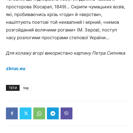
просторова (Косарал, 1849)… Скрипи чумацьких возів,
які, пробиваючись крізь «годи» й «верстви»,
нашіптують поетові той неквапний і мірний, «немов
розгойданий волячими рогами» (М. Зеров), поступ
часу розлогими просторами степової України…
Для колажу вгорі використано картину Петра Сипняка
zbruc.eu
ТЕГИ
top