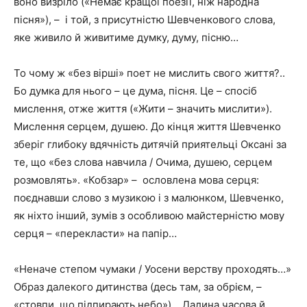
воно визріло («Немає кращої поезії, ніж народна
пісня»), – і той, з присутністю Шевченкового слова,
яке живило й живитиме думку, думу, пісню…
То чому ж «без вірші» поет не мислить свого життя?..
Бо думка для нього – це дума, пісня. Це – спосіб
мислення, отже життя («Жити – значить мислити»).
Мислення серцем, душею. До кінця життя Шевченко
зберіг глибоку вдячність дитячій приятельці Оксані за
те, що «без слова навчила / Очима, душею, серцем
розмовлять». «Кобзар» – ословлена мова серця:
поєднавши слово з музикою і з малюнком, Шевченко,
як ніхто інший, зумів з особливою майстерністю мову
серця – «перекласти» на папір…
«Неначе степом чумаки / Уосени верству проходять…»
Образ далекого дитинства (десь там, за обрієм, –
«стовпи, що підпирають небо»)… Далина часова й