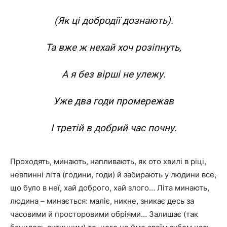
(Як ці добродії дознають).
Та вже ж нехай хоч розіпнуть,
А я без вірші не улежу.
Уже два годи промережав
І третій в добрий час почну.
Проходять, минають, напливають, як ото хвилі в ріці,
невпинні літа (години, годи) й забирають у людини все,
що було в неї, хай доброго, хай злого… Літа минають,
людина – минається: маліє, никне, зникає десь за
часовими й просторовими обріями… Залишає (так