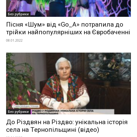
Без рубрики
Пісня «Шум» від «Go_A» потрапила до
трійки найпопулярніших на Євробаченні
08.01.2022
Без рубрики
До Різдвян на Різдво: унікальна історія
села на Тернопільщині (відео)