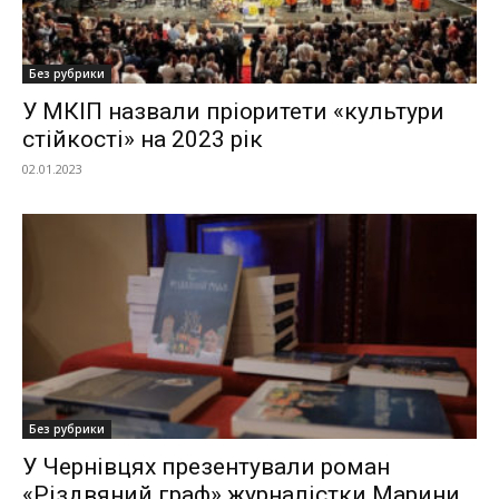
Без рубрики
У МКІП назвали пріоритети «культури
стійкості» на 2023 рік
02.01.2023
Без рубрики
У Чернівцях презентували роман
«Різдвяний граф» журналістки Марини