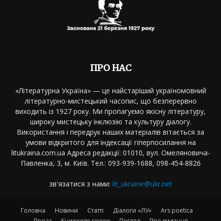
ПРО НАС
«Літературна Україна» — це найстаріший україномовний
літературно-мистецький часопис, що безперервно
виходить із 1927 року. Ми пропагуємо якісну літературу,
широку мистецьку інклюзію та культуру діалогу.
Використання і передрук наших матеріалів вітається за
умови відкритого для індексації гіперпосилання на
litukraina.com.ua Адреса редакції: 01010, вул. Омеляновича-
Павленка, 3, м. Київ. Тел.: 093-939-1688, 098-454-8826
зв'язатися з нами:
lit_ukraine@ukr.net
Головна
Новини
Статті
Діалоги «ЛУ»
Ars poetica
Проза
Книжкове review
Погляд
Про видання