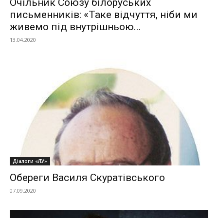
Очільник Союзу білоруських
письменників: «Таке відчуття, ніби ми
живемо під внутрішньою...
13.04.2020
Діалоги «ЛУ»
Обереги Василя Скуратівського
07.09.2020