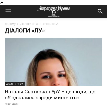
додому
Діалоги «ЛУ»
сторінка 2
ДІАЛОГИ «ЛУ»
Діалоги «ЛУ»
Наталія Сваткова: гУрУ – це люди, що
об’єдналися заради мистецтва
08.05.2020