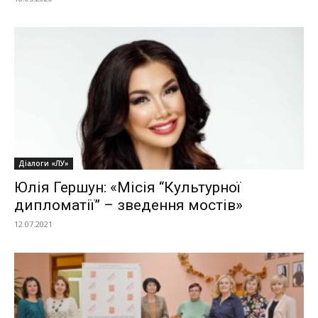
Діалоги «ЛУ»
Юлія Гершун: «Місія “Культурної
дипломатії” – зведення мостів»
12.07.2021