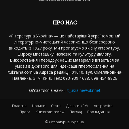
ПРО НАС
«Літературна Україна» — це найстаріший україномовний
літературно-мистецький часопис, що безперервно
виходить із 1927 року. Ми пропагуємо якісну літературу,
широку мистецьку інклюзію та культуру діалогу.
Використання і передрук наших матеріалів вітається за
умови відкритого для індексації гіперпосилання на
litukraina.com.ua Адреса редакції: 01010, вул. Омеляновича-
Павленка, 3, м. Київ. Тел.: 093-939-1688, 098-454-8826
зв'язатися з нами:
lit_ukraine@ukr.net
Головна
Новини
Статті
Діалоги «ЛУ»
Ars poetica
Проза
Книжкове review
Погляд
Про видання
© Літературна Україна