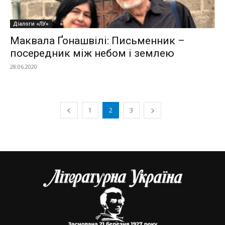
Діалоги «ЛУ»
Маквала Ґонашвілі: Письменник –
посередник між небом і землею
28.06.2020
1
2
3