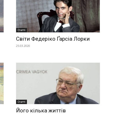
Україна
Статті
–
Світи Федеріко Ґарсіа Лорки
25.03.2020
Літукраїна
Статті
Його кілька життів