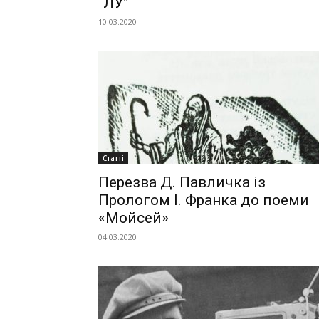
“ЛУ”
10.03.2020
Статті
Перезва Д. Павличка із
Прологом І. Франка до поеми
«Мойсей»
04.03.2020