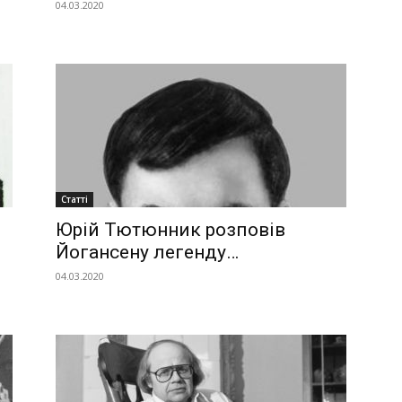
04.03.2020
Статті
Юрій Тютюнник розповів
Йогансену легенду…
04.03.2020