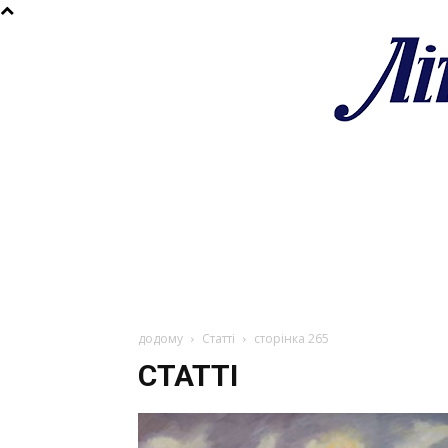
додому
Статті
сторінка 265
СТАТТІ