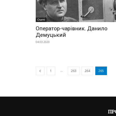
Статті
Оператор-чарівник. Данило
Демуцький
04.03.2020
...
1
263
264
265
ПР