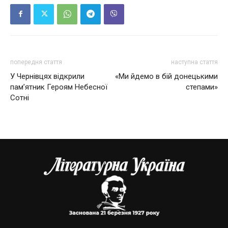
попередня стаття
наступна стаття
У Чернівцях відкрили
«Ми йдемо в бій донецькими
пам’ятник Героям Небесної
степами»
Сотні