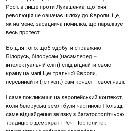
Росії, а лише проти Лукашенка; що їхня
революція не означає шляху до Європи. Це,
як на мене, засаднича помилка, що паралізує
весь протест.
Бо для того, щоб здобути справжню
Білорусь, білорусам (насамперед –
інтелектуальній еліті) слід віднайти свою
країну на мапі Центральної Європи,
перевинайти (reinvent) сам концепт своєї нації.
І саме покликання на європейський контекст,
коли білоруські землі були частиною Польщі,
саме віднайдення зв’язку з багатостолітньою
традицією демократії Речі Посполитої,