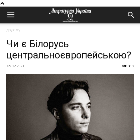
додому
Чи є Білорусь
центральноєвропейською?
09.12.2021
313