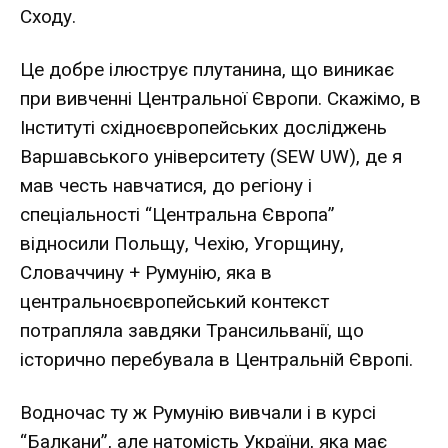
Сходу.
Це добре ілюструє плутанина, що виникає
при вивченні Центральної Європи. Скажімо, в
Інституті східноєвропейських досліджень
Варшавського університету (SEW UW), де я
мав честь навчатися, до регіону і
спеціальності “Центральна Європа”
відносили Польщу, Чехію, Угорщину,
Словаччину + Румунію, яка в
центральноєвропейський контекст
потрапляла завдяки Трансильванії, що
історично перебувала в Центральній Європі.
Водночас ту ж Румунію вивчали і в курсі
“Балкани”, але натомість України, яка має