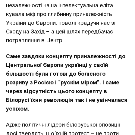
незалежності наша інтелектуальна еліта
кувала міф про глибинну приналежність
України до Європи, поволі крадучи нас зі
Сходу на Захід – а цей шлях передбачає
потрапляння в Центр.
Саме завдяки концепту приналежності до
Центральної Європи українці у своїй
більшості були готові до болісного
розриву з Росією і “рускім міром”. І саме
через відсутність цього концепту в
Білорусі їхня революція так і не увінчалася
успіхом.
Адже політичні лідери білоруської опозиції
досі твердять, що їхній протест – не проти