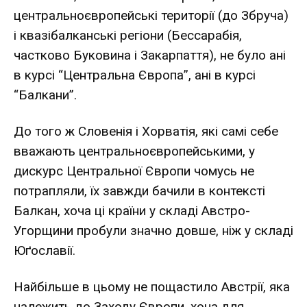
центральноєвропейські території (до Збруча)
і квазібалканські регіони (Бессарабія,
частково Буковина і Закарпаття), не було ані
в курсі “Центральна Європа”, ані в курсі
“Балкани”.
До того ж Словенія і Хорватія, які самі себе
вважають центральноєвропейськими, у
дискурс Центральної Європи чомусь не
потрапляли, їх завжди бачили в контексті
Балкан, хоча ці країни у складі Австро-
Угорщини пробули значно довше, ніж у складі
Юґославії.
Найбільше в цьому не пощастило Австрії, яка
належить до Заходу Європи, хоча для