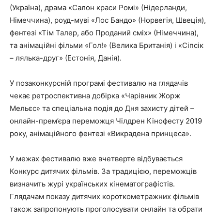
(Україна), драма «Салон краси Ромі» (Нідерланди,
Німеччина), роуд-муві «Лос Бандо» (Норвегія, Швеція),
фентезі «Тім Талер, або Проданий сміх» (Німеччина),
та анімаційні фільми «Гол!» (Велика Британія) і «Сіпсік
– лялька-друг» (Естонія, Данія).
У позаконкурсній програмі фестивалю на глядачів
чекає ретроспективна добірка «Чарівник Жорж
Мельєс» та спеціальна подія до Дня захисту дітей –
онлайн-прем’єра переможця Чілдрен Кінофесту 2019
року, анімаційного фентезі «Викрадена принцеса».
У межах фестивалю вже вчетверте відбувається
Конкурс дитячих фільмів. За традицією, переможців
визначить журі українських кінематографістів.
Глядачам показу дитячих короткометражних фільмів
також запропонують проголосувати онлайн та обрати