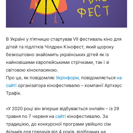
В Україні у п’ятницю стартував VII фестиваль кіно для
дітей та підлітків Чілдрен Кінофест, який щороку
безкоштовно знайомить українських дітей як із
найновішими європейськими стрічками, так і зі
світовою кінокласикою.
Про це, як повідомляє
Укрінформ,
повідомляється
на
сайті
організатора кінофестивалю – компанії Артхаус
Трафік.
«У 2020 році він вперше відбувається онлайн – із 29
травня по 7 червня на
сайті
кінофестивалю. За
традицією, до конкурсної програми увійшло сім
фільмів для глядачів від 4 років, відібраних на