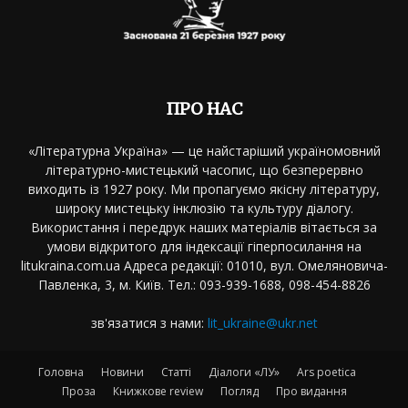
ПРО НАС
«Літературна Україна» — це найстаріший україномовний
літературно-мистецький часопис, що безперервно
виходить із 1927 року. Ми пропагуємо якісну літературу,
широку мистецьку інклюзію та культуру діалогу.
Використання і передрук наших матеріалів вітається за
умови відкритого для індексації гіперпосилання на
litukraina.com.ua Адреса редакції: 01010, вул. Омеляновича-
Павленка, 3, м. Київ. Тел.: 093-939-1688, 098-454-8826
зв'язатися з нами:
lit_ukraine@ukr.net
Головна
Новини
Статті
Діалоги «ЛУ»
Ars poetica
Проза
Книжкове review
Погляд
Про видання