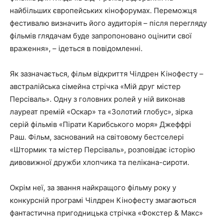
найбільших європейських кінофорумах. Переможця
фестивалю визначить його аудиторія – після перегляду
фільмів глядачам буде запропоновано оцінити свої
враження», – ідеться в повідомленні.
Як зазначається, фільм відкриття Чілдрен Кінофесту –
австралійська сімейна стрічка «Мій друг містер
Персіваль». Одну з головних ролей у ній виконав
лауреат премій «Оскар» та «Золотий глобус», зірка
серій фільмів «Пірати Карибського моря» Джеффрі
Раш. Фільм, заснований на світовому бестселері
«Штормик та містер Персіваль», розповідає історію
дивовижної дружби хлопчика та пелікана-сироти.
Окрім неї, за звання найкращого фільму року у
конкурсній програмі Чілдрен Кінофесту змагаються
фантастична пригодницька стрічка «Фокстер & Макс»