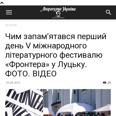
додому
Чим запам’ятався перший
день V міжнародного
літературного фестивалю
«Фронтера» у Луцьку.
ФОТО. ВІДЕО
06.08.2025
23