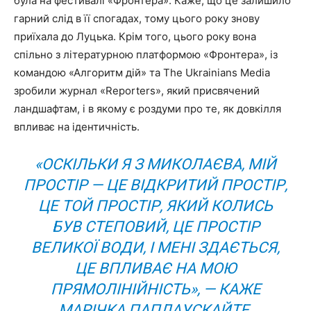
була на фестивалі «Фронтера». Каже, що це залишило
гарний слід в її спогадах, тому цього року знову
приїхала до Луцька. Крім того, цього року вона
спільно з літературною платформою «Фронтера», із
командою «Алгоритм дій» та The Ukrainians Media
зробили журнал «Reporters», який присвячений
ландшафтам, і в якому є роздуми про те, як довкілля
впливає на ідентичність.
«ОСКІЛЬКИ Я З МИКОЛАЄВА, МІЙ
ПРОСТІР — ЦЕ ВІДКРИТИЙ ПРОСТІР,
ЦЕ ТОЙ ПРОСТІР, ЯКИЙ КОЛИСЬ
БУВ СТЕПОВИЙ, ЦЕ ПРОСТІР
ВЕЛИКОЇ ВОДИ, І МЕНІ ЗДАЄТЬСЯ,
ЦЕ ВПЛИВАЄ НА МОЮ
ПРЯМОЛІНІЙНІСТЬ», — КАЖЕ
МАРІЧКА ПАПЛАУСКАЙТЕ.