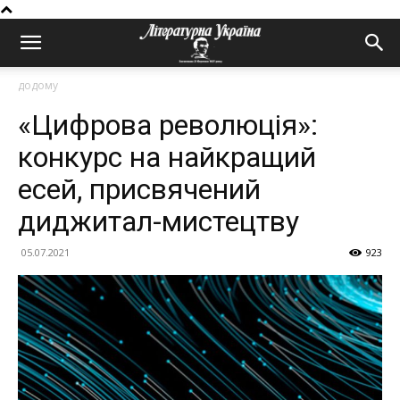
додому
«Цифрова революція»:
конкурс на найкращий
есей, присвячений
диджитал-мистецтву
05.07.2021
923