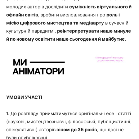
молодих авторів дослідити
суміжність віртуального й
офлайн світів
, зробити висловлювання про
роль і
місію цифрового мистецтва та медіаарту
в сучасній
культурній парадигмі,
реінтерпретувати наше минуле
й по новому освітити наше сьогодення й майбутнє
.
УМОВИ УЧАСТІ
1. До розгляду
прийматимуться оригінальні есе і статті
(наукові, мистецтвознавчі, філософські, публіцистичні,
спекулятивні) авторів
віком до 35 років
,
що досі не
були опубліковані.