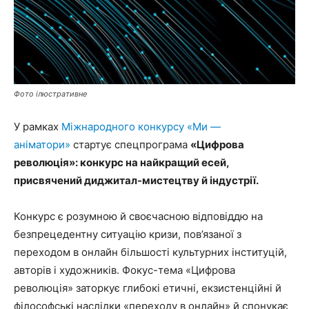
Фото ілюстративне
У рамках
Міжнародного конкурсу
«
Ми —
аніматори
»
стартує спецпрограма
«
Цифрова
революція
»
: конкурс на найкращий есей,
присвячений диджитал-мистецтву й індустрії.
Конкурс є розумною й своєчасною відповіддю на
безпрецедентну ситуацію кризи, пов’язаної з
переходом в онлайн більшості культурних інституцій,
авторів і художників. Фокус-тема «Цифрова
революція» заторкує глибокі етичні, екзистенційні й
філософські наслідки «переходу в онлайн» й спонукає