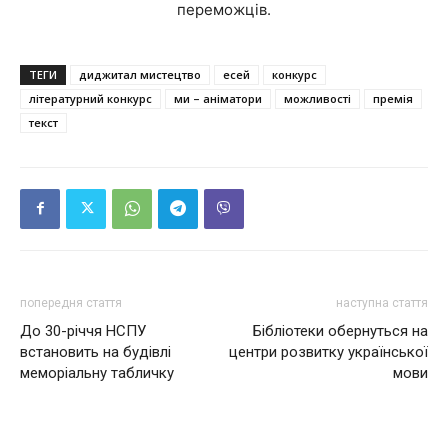
переможців.
ТЕГИ
диджитал мистецтво
есей
конкурс
літературний конкурс
ми – аніматори
можливості
премія
текст
попередня стаття
наступна стаття
До 30-річчя НСПУ
Бібліотеки обернуться на
встановить на будівлі
центри розвитку української
меморіальну табличку
мови