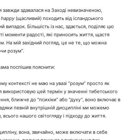
 завжди здавалася на Заході невизначеною,
о
happy
(щасливий) походить від ісландського
й випадок. Більшість із нас, здається, поділяє цю
ті моменти радості, які приносить життя, щастя
. На мій західний погляд, це не те, що можна
чи розум”.
лама поспішив пояснити:
ому контексті не маю на увазі “розум” просто як
 я використовую цей термін у значенні тибетського
ння, ближче до “психіки” або “духу”, воно включає в
Завдяки певній внутрішній дисципліні ми можемо
всього нашого світогляду і підходу до життя.
ипліну, вона, звичайно, може включати в себе