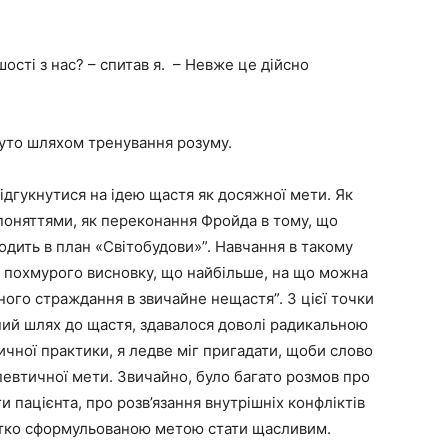
ості з нас? – спитав я. – Невже це дійсно
нуто шляхом тренування розуму.
відгукнутися на ідею щастя як досяжної мети. Як
 поняттями, як переконання Фройда в тому, що
дить в план «Світобудови»”. Навчання в такому
до похмурого висновку, що найбільше, на що можна
ного страждання в звичайне нещастя”. З цієї точки
ний шлях до щастя, здавалося доволі радикальною
ичної практики, я ледве міг пригадати, щоби слово
апевтичної мети. Звичайно, було багато розмов про
 пацієнта, про розв’язання внутрішніх конфліктів
чітко сформульованою метою стати щасливим.