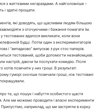
ися з життєвими негараздами. А найголовніше –
ь і здатні прощати.
ментів, які доводять, що щасливим людям більшою
взаємодіяти з оточуючими і бажання помагати їм.
і у тестованих вдалося викликати, коли вони
телефонній будці. Потім один з експериментаторів
вз і “випадково” випускає з рук стос паперів.
иниться тестований, щоби допомогти незнайомцеві.
ли настрій, даючи їм послухати комедію. Після
о хотів позичити у них гроші. В результаті
рому гуморі охочіше позичали гроші, ніж тестовані
 покращували.
про те, що пошук і набуття особистого щастя
. Але ми можемо проводити і власні експерименти
 Припустімо, наприклад, що ми застрягли в корку.