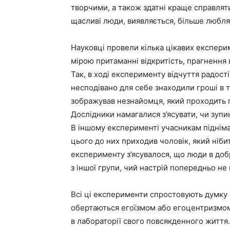
творчими, а також здатні краще справлят
щасливі люди, виявляється, більше люблят
Науковці провели кілька цікавих експери
мірою притаманні відкритість, прагнення 
Так, в ході експерименту відчуття радост
несподівано для себе знаходили гроші в 
зображував незнайомця, який проходить по
Дослідники намагалися з’ясувати, чи зуп
В іншому експерименті учасникам підніма
цього до них приходив чоловік, який нібит
експерименту з’ясувалося, що люди в доб
з іншої групи, чий настрій попередньо не
Всі ці експерименти спростовують думку 
обертаються егоїзмом або егоцентризмом
в лабораторії свого повсякденного життя.