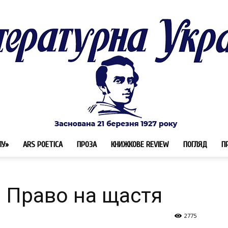
ЛУ»
ARS POETICA
ПРОЗА
КНИЖКОВЕ REVIEW
ПОГЛЯД
П
Літературна
. Право на щастя
2775