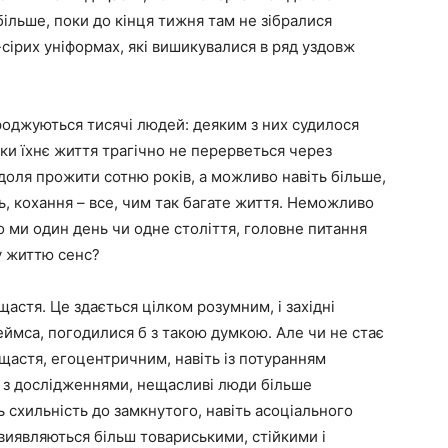
більше, поки до кінця тижня там не зібралися
сірих уніформах, які вишикувалися в ряд уздовж
роджуються тисячі людей: деяким з них судилося
оки їхнє життя трагічно не перерветься через
доля прожити сотню років, а можливо навіть більше,
сть, кохання – все, чим так багате життя. Неможливо
 ми один день чи одне століття, головне питання
у життю сенс?
астя. Це здається цілком розумним, і західні
еймса, погодилися б з такою думкою. Але чи не стає
щастя, егоцентричним, навіть із потуранням
о з дослідженнями, нещасливі люди більше
 схильність до замкнутого, навіть асоціального
 виявляються більш товариськими, стійкими і