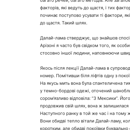
багато речей, багато методів. Але загал
факторів, які ведуть до щастя, і тих факт
починає поступово усувати ті фактори, які
до щастя. Такий шлях.
Далай-лама стверджує, що знайшов спосі
Арізоні я часто був свідком того, як особ
стосовно іншої людини, наповнюючи швид
Якось після лекції Далай-лама в супровод
номер. Помітивши біля ліфтів одну з покоїв
На якусь мить вона була спантеличена тим
у темно-бордові одежі, оточений шанобли
сором’язливо відповіла: “З Мексики”. Його
продовжив свій шлях, вона ж залишилася 
Наступного ранку в той же час і на тому 
Вони обидві тепло вітали Далай-ламу, кол
коротким, але обидві покоївки буквально 