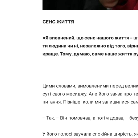
СЕНС ЖИТТЯ
«Я впевнений, що сенс нашого життя – ш
ти людина чи ні, незалежно від того, вірн
краще. Тому, думаю, саме наше життя р
Цими словами, вимовленими перед велико
суті свого месиджу. Але його заява про т
питання. Пізніше, коли ми залишилися самі
– Так. – Він помовчав, а потім додав, – бе
У його голосі звучала спокійна щирість, я