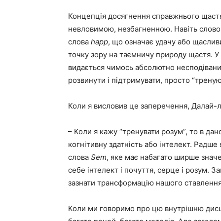
Концепція досягнення справжнього щастя
невловимою, незбагненною. Навіть слов
слова
happ
, що означає удачу або щасливи
точку зору на таємничу природу щастя. У 
видається чимось абсолютно несподіваним
розвинути і підтримувати, просто “треную
Коли я висловив це заперечення, Далай-
– Коли я кажу “тренувати розум”, то в дан
когнітивну здатність або інтелект. Радше
слова
Sem
, яке має набагато ширше значе
себе інтелект і почуття, серце і розум. 
зазнати трансформацію нашого ставлення, 
Коли ми говоримо про цю внутрішню дисц