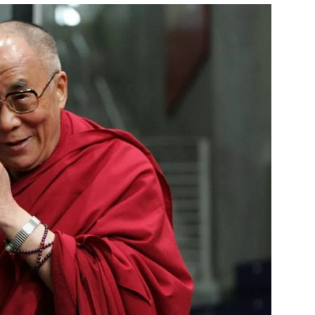
Україна
–
Літукраїна