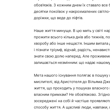
обов’язків. З кожним днем їх ставало все 
десятки покоївок у накрохмалених світло-
доріжки, що веде до ліфтів.
Наше життя минуще. В цю мить у світі на
прожити всього кілька днів або тижнів, п
хворобу або інше нещастя. Іншим випала 
і пізнати тріумф, відчай, радість, ненави
знати свою долю наперед. Але проживемо
залишається незмінним: що надає нашом
Мета нашого існування полягає в пошуку щ
мислителі, від Аристотеля до Вільяма Дж
життя, що проходить у пошуках власного 
власним примхам? Не обов’язково. Згідн
зосереджені на собі й частіше проявляють
способу життя. А щасливі люди, навпаки,