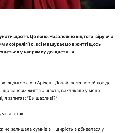
укати щастя. Це ясно. Незалежно від того, віруюча
им якої релігії є, всі ми шукаємо в житті щось
ухається у напрямку до щастя…»
ю авдиторією в Арізоні, Далай-лама перейшов до
е, що сенсом життя є щастя, викликало у мене
, я запитав: “Ви щасливі?”
зумовно так.
ка не залишала сумнівів – щирість відбивалася у