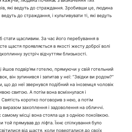
ом кажучи, людина починає з визначення тих
орів, які ведуть до страждання. Зробивши це, людина
 ведуть до страждання, і культивувати ті, які ведуть
б стати щасливим. За час його перебування в
исте щастя проявляється в якості жесту доброї волі
коплинну зустріч відчуттям близькості.
і йшов подвір’ям готелю, прямуючи у свій готельний
ок, він зупинився і запитав у неї: “Звідки ви родом?”
, що до неї звернувся подібний на іноземця чоловік
вою свитою. А потім вона всміхнулася і
 Святість коротко поговорив з нею, а потім
з виразом захоплення і задоволення на обличчі.
ж самому місці вона стояла ще з однією покоївкою.
и той прямував до ліфта. Їхнє спілкування було
світилися від щастя, коли поверталися до своїх