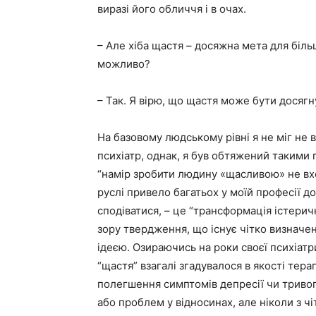
виразі його обличчя і в очах.
– Але хіба щастя – досяжна мета для більш
можливо?
– Так. Я вірю, що щастя може бути досяг
На базовому людському рівні я не міг не 
психіатр, однак, я був обтяжений такими
“намір зробити людину «щасливою» не вхо
руслі привело багатьох у моїй професії 
сподіватися, – це “трансформація істерич
зору твердження, що існує чітко визначе
ідеєю. Озираючись на роки своєї психіатр
“щастя” взагалі згадувалося в якості тер
полегшення симптомів депресії чи тривоги
або проблем у відносинах, але ніколи з 