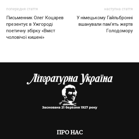
попередня стаття
наступна стаття
Письменник Олег Коцарев
У німецькому Гайльбронні
презентує в Ужгороді
вшанували пам’ять жертв
поетичну збірку «Вміст
Голодомору
чоловічої кишені»
ПРО НАС