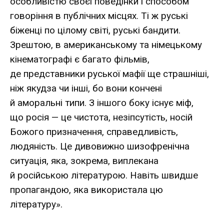
особливістю своєї поведінки і способом
говоріння в публічних місцях. Ті ж руські
біженці по цілому світі, руські бандити.
Зрештою, в американському та німецькому
кінематографі є багато фільмів,
де представники руської мафії ще страшніші,
ніж якудза чи інші, бо вони кончені
й аморальні типи. З іншого боку існує міф,
що росія — це чистота, незіпсутість, носій
Божого призначення, справедливість,
людяність. Це дивовижно шизофренічна
ситуація, яка, зокрема, виплекана
й російською літературою. Навіть швидше
пропагандою, яка використала цю
літературу».