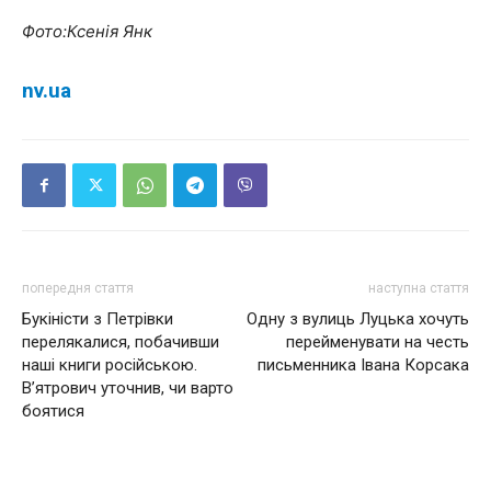
Фото:Ксенія Янк
nv.ua
попередня стаття
наступна стаття
Букіністи з Петрівки
Одну з вулиць Луцька хочуть
перелякалися, побачивши
перейменувати на честь
наші книги російською.
письменника Івана Корсака
В’ятрович уточнив, чи варто
боятися