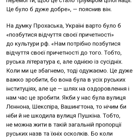
перемогти, щоб це стало тріумфом цілої нації.
Це було б дуже добре», — пояснив він.
На думку Прохаська, Україні варто було б
«позбутися відчуття своєї причетності»
до культури рф. «Нам потрібно позбутися
відчуття своєї причетності до того. Тобто,
руська література є, але однією із сусідніх.
Коли ми це збагнемо, тоді одужаємо. Це дуже
важко зробити, бо вона була в усіх руських
інституціях, але це — шлях на оздоровлення і
нам час це зробити. Якби у нас була вулиця
Лєннона, Шекспіра, Вашингтона, то нічим би
ніби й не шкодила вулиця Пушкіна. Тобто,
не можна жити в такій загальній пропорції
руських назв та їхніх осколків. Бо коли