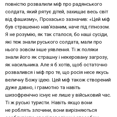
повністю розвалили міф про радянського
солдата, який рятує дітей, захищає весь світ
від фашизму», Прохасько зазначив: «Цей міф
був страшенно нав’язаним, наче під гіпнозом.
Я не розумію, як так сталося, бо наші сусіди,
які теж знали руського солдата, мали про
нього зовсім інше уявлення. Ті ж поляки
знали його як страшну і некеровану загрозу,
як насильника. Але я б хотів, щоб остаточно
розвалився і міф про те, що росія несе якусь
величну Божу ідею. Цей міф також створений
дуже давно, і грамотно та навіть
шизофренічно існує не лише у військовий час.
Ті ж руські туристи. Навіть якщо вони
не роблять злочини, вони вирізняються