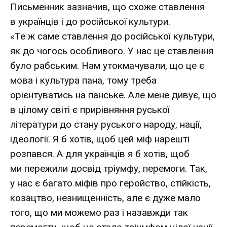
Письменник зазначив, що схоже ставлення
в українців і до російської культури.
«Те ж саме ставлення до російської культури,
як до чогось особливого. У нас це ставлення
було рабським. Нам утокмачували, що це є
мова і культура пана, тому треба
орієнтуватись на панське. Але мене дивує, що
в цілому світі є прирівняння руської
літератури до стану руського народу, нації,
ідеології. Я б хотів, щоб цей міф нарешті
розпався. А для українців я б хотів, щоб
ми пережили досвід тріумфу, перемоги. Так,
у нас є багато міфів про геройство, стійкість,
козацтво, незнищенність, але є дуже мало
того, що ми можемо раз і назавжди так