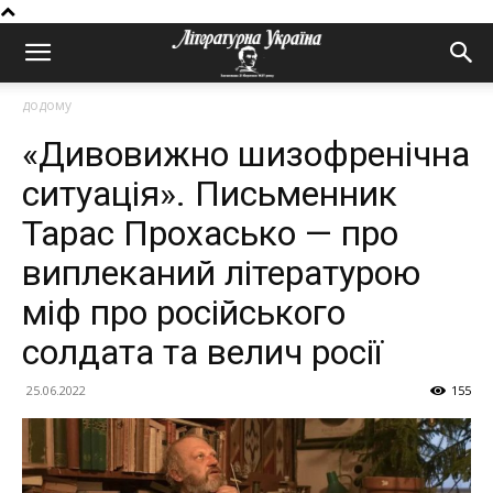
додому
«Дивовижно шизофренічна
ситуація». Письменник
Тарас Прохасько — про
виплеканий літературою
міф про російського
солдата та велич росії
25.06.2022
155