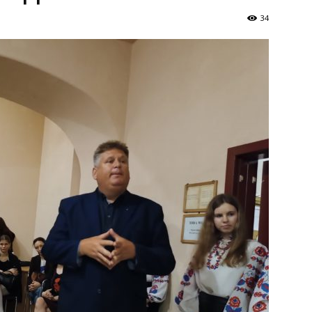
Україна
34
–
Літукраїна