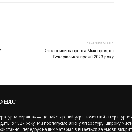
наступна стаття
7
Оголосили лавреата Міжнародної
Букерівської премії 2023 року
О НАС
ературна Україна» — це найстаріший україномовний літературно
дить із 1927 року. Ми пропагуємо якісну літературу, широку мисте
ристання і передрук наших матеріалів вітається за умови відкрит