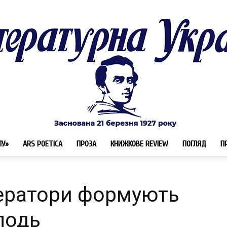
ЛУ»
ARS POETICA
ПРОЗА
КНИЖКОВЕ REVIEW
ПОГЛЯД
П
Літературна
тератори формують
лодь