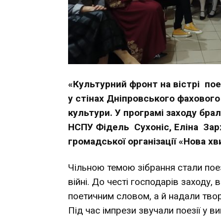
«Культурний фронт на вістрі пое
у стінах Дніпровського фахово
культури. У програмі заходу бра
НСПУ Фідель Сухоніс, Еліна Зар
громадської організації «Нова хв
Чільною темою зібрання стали поезі
війні. До честі господарів заходу,
поетичним словом, а й надали твор
Під час імпрези звучали поезії у 