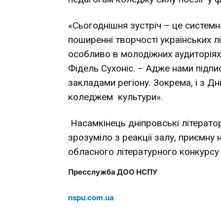
«Сьогоднішня зустріч – це системна
поширенні творчості українських л
особливо в молодіжних аудиторія
Фідель Сухоніс. – Адже нами підпи
закладами регіону. Зокрема, і з 
коледжем культури».
Насамкінець дніпровські літератор
зрозуміло з реакції залу, приємну
обласного літературного конкурсу 
Пресслужба ДОО НСПУ
nspu.com.ua