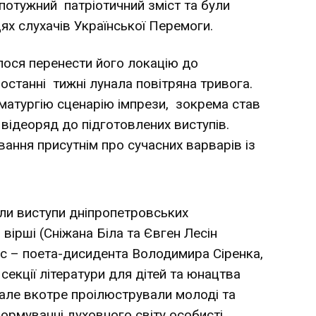
 потужний патріотичний зміст та були
ях слухачів Української Перемоги.
лося перенести його локацію до
останні тижні лунала повітряна тривога.
матургію сценарію імпрези, зокрема став
відеоряд до підготовлених виступів.
ання присутнім про сучасних варварів із
али виступи дніпропетровських
вірші (Сніжана Біла та Євген Лесін
іс – поета-дисидента Володимира Сіренка,
секції літератури для дітей та юнацтва
але вкотре проілюстрували молоді та
ормуванні духовного світу особисті.