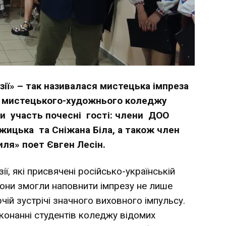
зії» – так називалася мистецька імпреза
го мистецького-художнього коледжу
ли участь почесні гості: члени ДОО
жицька та Сніжана Біла, а також член
иля» поет Євген Лесін.
ї, які присвячені російсько-українській
 вони змогли наповнити імпрезу не лише
чій зустрічі значного виховного імпульсу.
виконанні студентів коледжу відомих