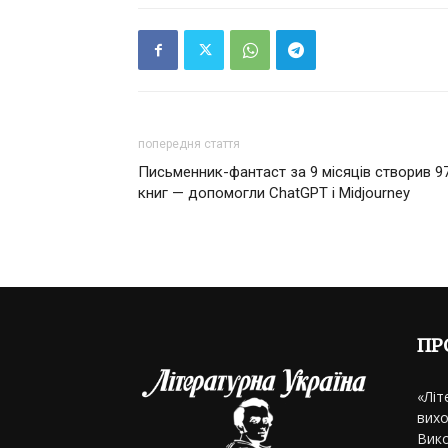
попередня стаття
Письменник-фантаст за 9 місяців створив 9
книг — допомогли ChatGPT і Midjourney
ПР
«Літ
вихо
Вико