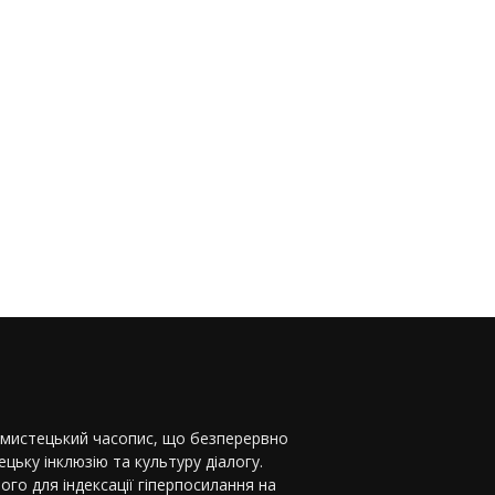
-мистецький часопис, що безперервно
цьку інклюзію та культуру діалогу.
ого для індексації гіперпосилання на