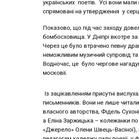
українських поетів. Усі вони мали
спрямовані на утвердження у серц
Показово, що під час заходу дове
бомбосховища. У Дніпрі вкотре за 
Через це було втрачено певну дра
неможливим музичний супровід та 
Водночас, це було чергове нагадув
московії.
Із зацікавленням присутні вислух
письменників. Вони не лише читали 
власного авторства, Фідель Сухон
а Еліна Заржицька – колежанки по 
«Джерело» Олени Швець-Васіної), 
педагогам коледжу силу поезії у ф