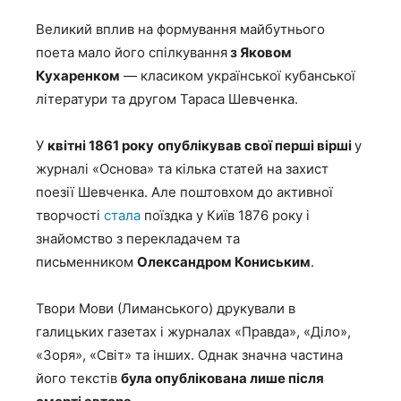
Великий вплив на формування майбутнього
поета мало його спілкування
з Яковом
Кухаренком
— класиком української кубанської
літератури та другом Тараса Шевченка.
У
квітні 1861 року
опублікував свої перші вірші
у
журналі «Основа» та кілька статей на захист
поезії Шевченка. Але поштовхом до активної
творчості
стала
поїздка у Київ 1876 року і
знайомство з перекладачем та
письменником
Олександром Кониським
.
Твори Мови (Лиманського) друкували в
галицьких газетах і журналах «Правда», «Діло»,
«Зоря», «Світ» та інших. Однак значна частина
його текстів
була опублікована лише після