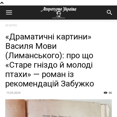
додому
«Драматичні картини»
Василя Мови
(Лиманського): про що
«Старе гніздо й молоді
птахи» — роман із
рекомендацій Забужко
15.06.2024
66