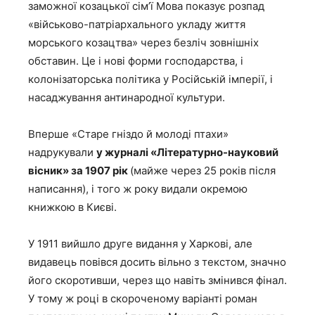
заможної козацької сім’ї Мова показує розпад
«військово-патріархального укладу життя
морського козацтва» через безліч зовнішніх
обставин. Це і нові форми господарства, і
колонізаторська політика у Російській імперії, і
насаджування антинародної культури.
Вперше «Старе гніздо й молоді птахи»
надрукували
у журналі «Літературно-науковий
вісник» за 1907 рік
(майже через 25 років після
написання), і того ж року видали окремою
книжкою в Києві.
У 1911 вийшло друге видання у Харкові, але
видавець повівся досить вільно з текстом, значно
його скоротивши, через що навіть змінився фінал.
У тому ж році в скороченому варіанті роман