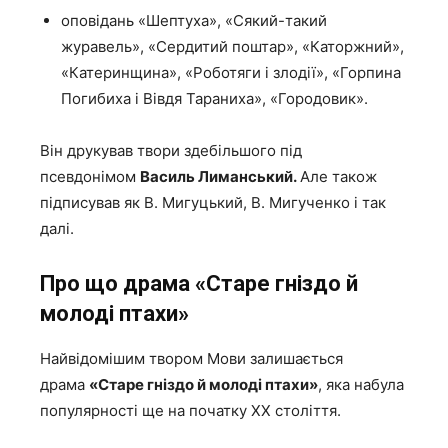
оповідань «Шептуха», «Сякий-такий
журавель», «Сердитий поштар», «Каторжний»,
«Катеринщина», «Роботяги і злодії», «Горпина
Погибиха і Вівдя Тараниха», «Городовик».
Він друкував твори здебільшого під
псевдонімом
Василь Лиманський.
Але також
підписував як В. Мигуцький, В. Мигученко і так
далі.
Про що драма «Старе гніздо й
молоді птахи»
Найвідомішим твором Мови залишається
драма
«Старе гніздо й молоді птахи»
, яка набула
популярності ще на початку ХХ століття.