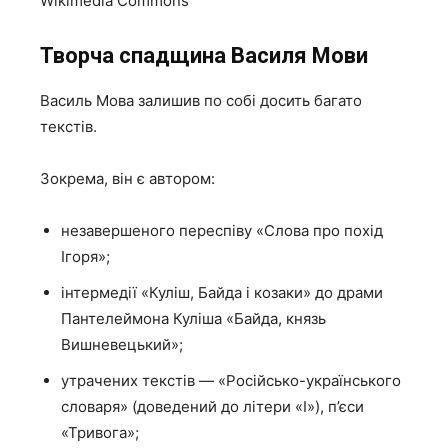
Wikimedia Commons
Творча спадщина Василя Мови
Василь Мова залишив по собі досить багато
текстів.
Зокрема, він є автором:
незавершеного переспіву «Слова про похід
Ігоря»;
інтермедії «Куліш, Байда і козаки» до драми
Пантелеймона Куліша «Байда, князь
Вишневецький»;
утрачених текстів — «Російсько-українського
словаря» (доведений до літери «І»), п’єси
«Тривога»;