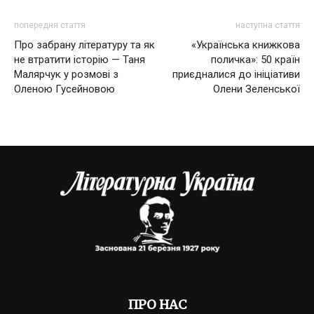
попередня стаття
наступна стаття
Про забрану літературу та як
«Українська книжкова
не втратити історію — Таня
поличка»: 50 країн
Малярчук у розмові з
приєдналися до ініціативи
Оленою Гусейновою
Олени Зеленської
ПРО НАС