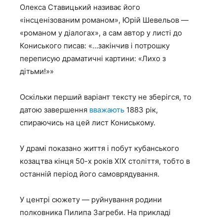
Олекса Ставицький називає його
«інсценізованим романом», Юрій Шевельов —
«романом у діалогах», а сам автор у листі до
Кониського писав: «…закінчив і потрошку
переписую драматичні картини: «Лихо з
дітьми!»»
Оскільки перший варіант тексту не зберігся, то
датою завершення
вважають
1883 рік,
спираючись на цей лист Кониському.
У драмі показано життя і побут кубанського
козацтва кінця 50-х років ХІХ століття, тобто в
останній період його самоврядування.
У центрі сюжету — руйнування родини
полковника Пилипа Загреби. На прикладі