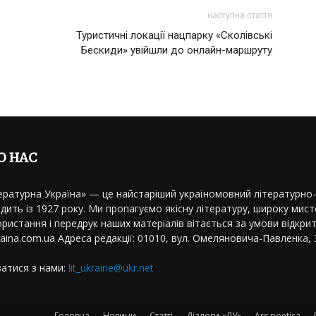
наступна стаття
Туристичні локації нацпарку «Сколівські
Бескиди» увійшли до онлайн-маршруту
О НАС
ературна Україна» — це найстаріший україномовний літературно
дить із 1927 року. Ми пропагуємо якісну літературу, широку мисте
ристання і передрук наших матеріалів вітається за умови відкрит
kraina.com.ua Адреса редакції: 01010, вул. Омеляновича-Павленка, 3
затися з нами:
lit_ukraine@ukr.net
Головна
Новини
Статті
Діалоги «ЛУ»
Ars poetica