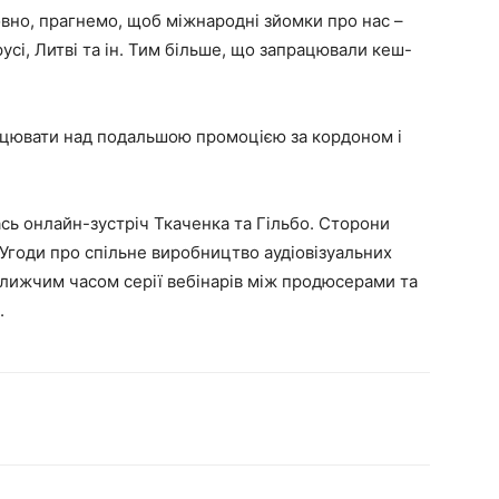
вно, прагнемо, щоб міжнародні зйомки про нас –
орусі, Литві та ін. Тим більше, що запрацювали кеш-
ацювати над подальшою промоцією за кордоном і
ась онлайн-зустріч Ткаченка та Гільбо. Сторони
Угоди про спільне виробництво аудіовізуальних
ближчим часом серії вебінарів між продюсерами та
.