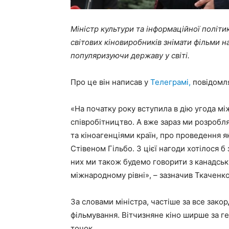
Міністр культури та інформаційної політ
світових кіновиробників знімати фільми н
популяризуючи державу у світі.
Про це він написав у
Телеграмі,
повідомл
«На початку року вступила в дію угода мі
співробітництво. А вже зараз ми розробл
та кіноагенціями країн, про проведення 
Стівеном Гільбо. З цієї нагоди хотілося б
них ми також будемо говорити з канадськ
міжнародному рівні», – зазначив Ткаченко
За словами міністра, частіше за все зако
фільмування. Вітчизняне кіно ширше за г
точок.