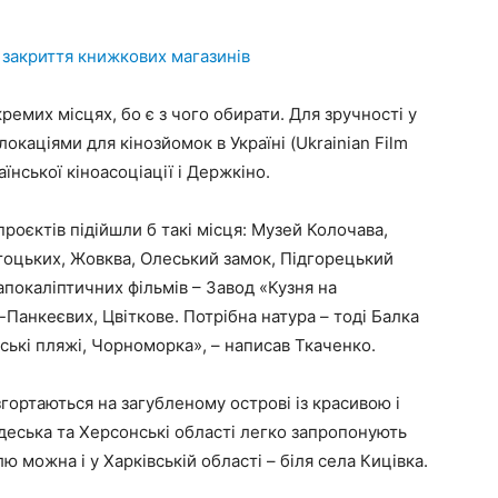
 закриття книжкових магазинів
емих місцях, бо є з чого обирати. Для зручності у
локаціями для кінозйомок в Україні (Ukrainian Film
аїнської кіноасоціації і Держкіно.
роєктів підійшли б такі місця: Музей Колочава,
тоцьких, Жовква, Олеський замок, Підгорецький
апокаліптичних фільмів – Завод «Кузня на
анкеєвих, Цвіткове. Потрібна натура – тоді Балка
ські пляжі, Чорноморка», – написав Ткаченко.
гортаються на загубленому острові із красивою і
Одеська та Херсонські області легко запропонують
 можна і у Харківській області – біля села Кицівка.