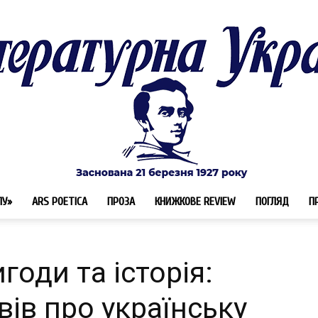
ЛУ»
ARS POETICA
ПРОЗА
КНИЖКОВЕ REVIEW
ПОГЛЯД
П
Літературна
годи та історія:
ів про українську