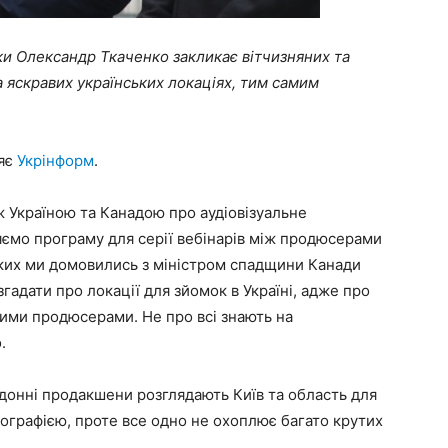
ики Олександр Ткаченко закликає вітчизняних та
а яскравих українських локаціях, тим самим
яє
Укрінформ
.
ж Україною та Канадою про аудіовізуальне
яємо програму для серії вебінарів між продюсерами
яких ми домовились з міністром спадщини Канади
 згадати про локації для зйомок в Україні, адже про
ими продюсерами. Не про всі знають на
.
рдонні продакшени розглядають Київ та область для
еографією, проте все одно не охоплює багато крутих