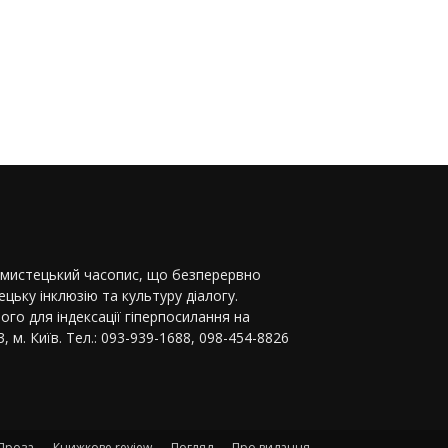
-мистецький часопис, що безперервно
цьку інклюзію та культуру діалогу.
ого для індексації гіперпосилання на
, м. Київ. Тел.: 093-939-1688, 098-454-8826
Проза
Книжкове review
Погляд
Про видання