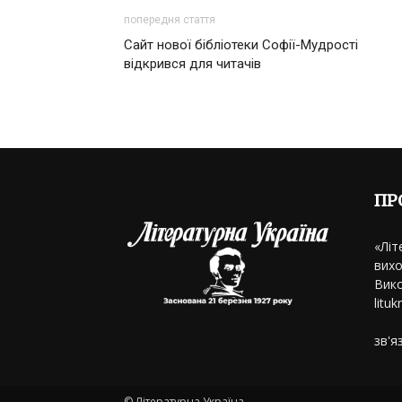
попередня стаття
Сайт нової бібліотеки Софії-Мудрості
відкрився для читачів
ПР
«Літ
вихо
Вико
litu
зв'я
© Літературна Україна