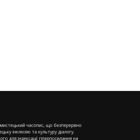
-мистецький часопис, що безперервно
цьку інклюзію та культуру діалогу.
ого для індексації гіперпосилання на