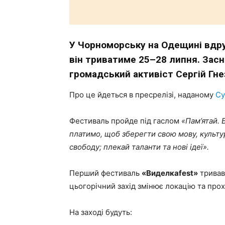
У Чорноморську на Одещині вдру
він триватиме 25–28 липня. Зас
громадський активіст Сергій Гне
Про це йдеться в пресрелізі, наданому
Су
Фестиваль пройде під гаслом
«Пам’ятай. 
платимо, щоб зберегти свою мову, культуру
свободу; плекай таланти та нові ідеї».
Перший фестиваль
«Виделкаfest»
тривав 
цьогорічний захід змінює локацію та про
На заході будуть: