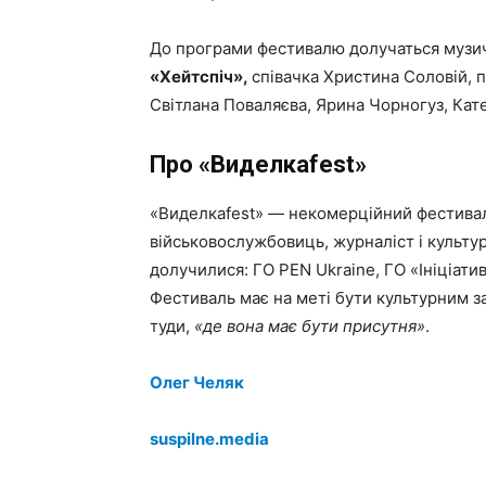
До програми фестивалю долучаться музи
«Хейтспіч»,
співачка Христина Соловій, 
Світлана Поваляєва, Ярина Чорногуз, Кат
Про «Виделкаfest»
«Виделкаfest» — некомерційний фестиваль
військовослужбовиць, журналіст і культ
долучилися: ГО PEN Ukraine, ГО «Ініціати
Фестиваль має на меті бути культурним з
туди,
«де вона має бути присутня»
.
Олег Челяк
suspilne.media