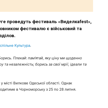
ге проведуть фестиваль «Виделкаfest»,
новником фестивалю є військовий та
зділов.
спільне Культура
.
Борись. Плекай
:
пам’ятай, яку ціну ми щоденно
 та незалежність; борись за свої мрії, ідеали та
у місті Вилкове Одеської області. Однак
ходитиме в Чорноморську з 25 по 28 липня.