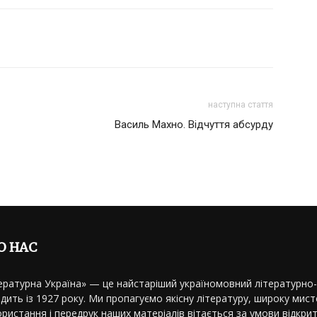
наступна стаття
Василь Махно. Відчуття абсурду
О НАС
ературна Україна» — це найстаріший україномовний літературно
дить із 1927 року. Ми пропагуємо якісну літературу, широку мисте
ристання і передрук наших матеріалів вітається за умови відкрит