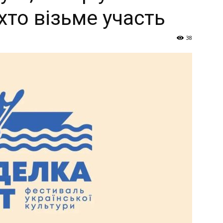
Україна
хто візьме участь
38
–
Літукраїна