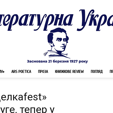
ЛУ»
ARS POETICA
ПРОЗА
КНИЖКОВЕ REVIEW
ПОГЛЯД
П
Літературна
елкаfest»
уге, тепер у