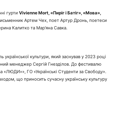
чні гурти
Vivienne Mort, «Пиріг і Батіг», «Мова»,
письменник Артем Чех, поет Артур Дронь, поетеси
ерина Калитко та Мар’яна Савка.
 української культури, який заснував у 2023 році
урний менеджер Сергій Гнезділов. До фестивалю
ва «ЛЮДИ»», ГО «Українські Студенти за Свободу».
аходом, що приносить сучасну українську культуру