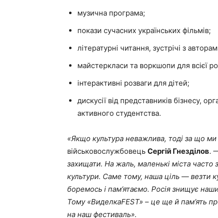
музична програма;
покази сучасних українських фільмів;
літературні читання, зустрічі з авторам
майстеркласи та воркшопи для всієї р
інтерактивні розваги для дітей;
дискусії від представників бізнесу, ор
активного студентства.
«Якщо культура неважлива, тоді за що м
військовослужбовець
Сергій Гнезділов
.
—
захищати. На жаль, маленькі міста часто 
культури. Саме тому, наша ціль — везти к
боремось і пам’ятаємо. Росія знищує наш
Тому «ВиделкаFEST» – це ще й пам’ять про
на наш фестиваль».