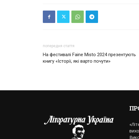
попередня стаття
На фестивалі Faine Misto 2024 презентують
книгу «Історії, які варто почути»
ПР
«Літ
вихо
Вико