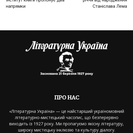
Інститут книги пропонує два
річчя від народження
напрямки
Станіслава Лема
ПРО НАС
«Літературна Україна» — це найстаріший україномовний
літературно-мистецький часопис, що безперервно
виходить із 1927 року. Ми пропагуємо якісну літературу,
широку мистецьку інклюзію та культуру діалогу.