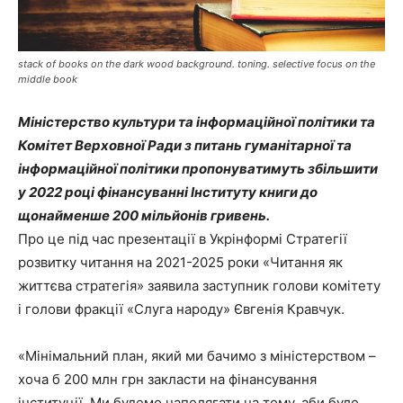
stack of books on the dark wood background. toning. selective focus on the
middle book
Міністерство культури та інформаційної політики та
Комітет Верховної Ради з питань гуманітарної та
інформаційної політики пропонуватимуть збільшити
у 2022 році фінансуванні Інституту книги до
щонайменше 200 мільйонів гривень.
Про це під час презентації в Укрінформі Стратегії
розвитку читання на 2021-2025 роки «Читання як
життєва стратегія» заявила заступник голови комітету
і голови фракції «Слуга народу» Євгенія Кравчук.
«Мінімальний план, який ми бачимо з міністерством –
хоча б 200 млн грн закласти на фінансування
інституції. Ми будемо наполягати на тому, аби було