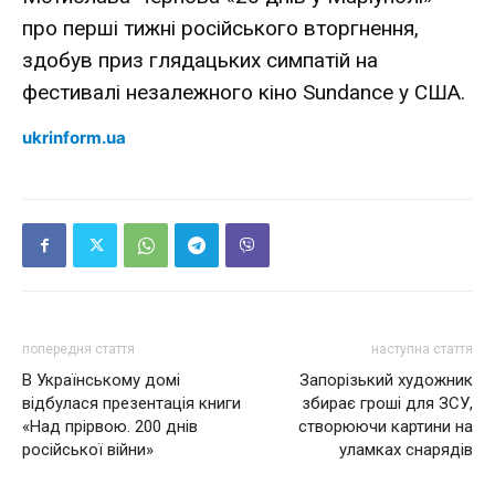
про перші тижні російського вторгнення,
здобув приз глядацьких симпатій на
фестивалі незалежного кіно Sundance у
США
.
ukrinform.ua
попередня стаття
наступна стаття
В Українському домі
Запорізький художник
відбулася презентація книги
збирає гроші для ЗСУ,
«Над прірвою. 200 днів
створюючи картини на
російської війни»
уламках снарядів