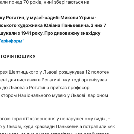
али понад 70 років, нині зберігаються на
у Рогатин, у музеї-садибі Миколи Угрина-
їнського художника Юліана Панькевича. З них 7
 шукали з 1941 року. Про дивовижну знахідку
Укрінформ”
СТОРІЯ ПОШУКУ
дрея Шептицького у Львові розшукував 12 полотен
ні для виставки в Рогатині, яку тоді організував
 до Львова з Рогатина приїхав професор
ректором Національного музею у Львові Іларіоном
огою гарантії «звернення у ненарушеному виді», –
 у Львові, куди краєвиди Панькевича потрапили «як