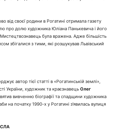
во від своєї родини в Рогатині отримала газету
ттю про долю художника Юліана Панькевича і його
і. Мистецтвознавець була вражена. Адже більшість
писом збігалися з тими, які розшукував Львівський
рджує автор тієї статті в «Рогатинській землі»,
ті України, художник та краєзнавець
Олег
святив вивченню біографії та спадщини художника
би на початку 1990-х у Рогатині з’явилась вулиця
ИСЛА