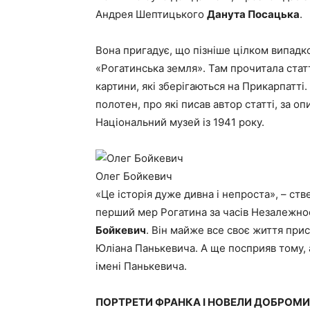
Андрея Шептицького
Данута Посацька
.
Вона пригадує, що пізніше цілком випадко
«Рогатинська земля». Там прочитала ста
картини, які зберігаються на Прикарпатт
полотен, про які писав автор статті, за о
Національний музей із 1941 року.
Олег Бойкевич
«Це історія дуже дивна і непроста», – стве
перший мер Рогатина за часів Незалежнос
Бойкевич
. Він майже все своє життя при
Юліана Панькевича. А ще посприяв тому, а
імені Панькевича.
ПОРТРЕТИ ФРАНКА І НОВЕЛИ ДОБРОМ