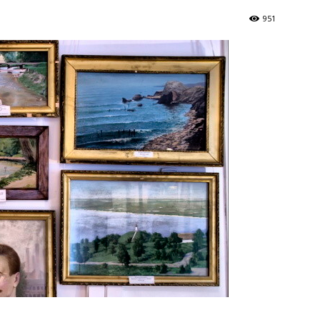
Україна
951
–
Літукраїна