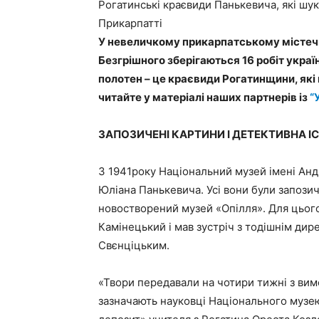
Рогатинські краєвиди Панькевича, які шук
Прикарпатті
У невеличкому прикарпатському містечк
Безгрішного зберігаються 16 робіт укра
полотен – це краєвиди Рогатинщини, які
читайте у матеріалі наших партнерів із
“
ЗАПОЗИЧЕНІ КАРТИНИ І ДЕТЕКТИВНА І
З 1941року Національний музей імені Ан
Юліана Панькевича. Усі вони були запозиче
новостворений музей «Опілля». Для цього
Камінецький і мав зустріч з тодішнім ди
Свєнціцьким.
«Твори передавали на чотири тижні з вим
зазначають науковці Національного музею