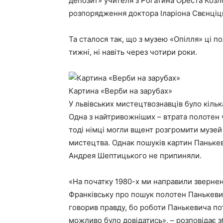
депозит» учителя з Рогатина Ореста Козло
розпорядження доктора Іларіона Свєнціц
Та сталося так, що з музею «Опілля» ці п
тижні, ні навіть через чотири роки.
Картина «Верби на зарубах»
У львівських мистецтвознавців було кілька
Одна з найтривожніших – втрата полотен 
тоді німці могли вщент розгромити музей 
мистецтва. Однак пошуків картин Панькев
Андрея Шептицького не припиняли.
«На початку 1980-х ми направили зверне
Франківську про пошук полотен Панькевича 
говорив правду, бо роботи Панькевича пот
можливо було довідатись», – розповідає з