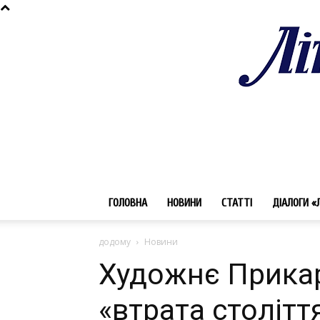
ГОЛОВНА
НОВИНИ
СТАТТІ
ДІАЛОГИ «
додому
Новини
Художнє Прикар
«втрата столітт