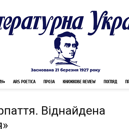
ЛУ»
ARS POETICA
ПРОЗА
КНИЖКОВЕ REVIEW
ПОГЛЯД
П
Літературна
паття. Віднайдена
я»