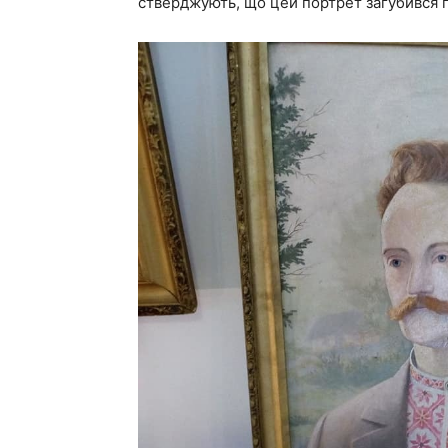
стверджують, що цей портрет загубився пі