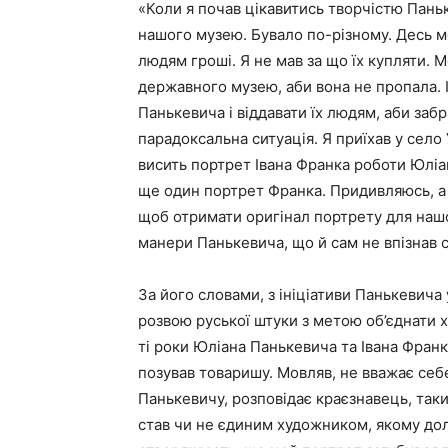
«Коли я почав цікавитись творчістю Паньк
нашого музею. Бувало по-різному. Десь ме
людям гроші. Я не мав за що їх купляти. 
державного музею, аби вона не пропала. 
Панькевича і віддавати їх людям, аби заб
парадоксальна ситуація. Я приїхав у село 
висить портрет Івана Франка роботи Юліа
ще один портрет Франка. Придивляюсь, а 
щоб отримати оригінал портрету для нашо
манери Панькевича, що й сам не впізнав 
За його словами, з ініціативи Панькевича
розвою руської штуки з метою об’єднати 
ті роки Юліана Панькевича та Івана Франк
позував товаришу. Мовляв, не вважає себ
Панькевичу, розповідає краєзнавець, таки
став чи не єдиним художником, якому дол