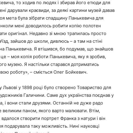
евича, то ходив по людях і збирав його етюди для
ні дарували краєвиди, за деякі картини музей давав
Моя мета була зібрати спадщину Панькевича для
Інколи мені доводилось робити копію полотен
рати оригінал. Недавно зі мною трапилась просто
Уїзд, зайшов до школи, дивлюсь – а там на стіні
на Панькевича. Я втішився, бо подумав, що знайшов
це – моя копія роботи Панькевича, яку я зробив,
го музею. Я настільки старався дотриматись
свою роботу», – сміється Олег Бойкевич.
 у Львові у 1898 році було створено Товариство для
художників Галичини. Саме дух українства поєднав у
а, і вони стали друзями. Останній не дуже радо
е великим паном, якого варто малювати. Втім,
 вдалося створити портрет Франка з натури і він
я подарувала таку можливість. Нині науковці