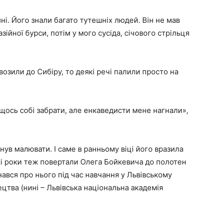
і. Його знали багато тутешніх людей. Він не мав
зійної бурси, потім у мого сусіда, січового стрільця
возили до Сибіру, то деякі речі палили просто на
 щось собі забрати, але енкаведисти мене нагнали»,
гнув малювати. І саме в ранньому віці його вразила
кі роки теж повертали Олега Бойкевича до полотен
ався про нього під час навчання у Львівському
цтва (нині – Львівська національна академія