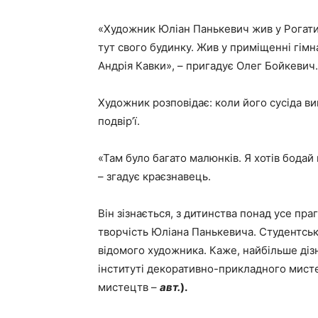
«Художник Юліан Панькевич жив у Рогатин
тут свого будинку. Жив у приміщенні гімна
Андрія Кавки», – пригадує Олег Бойкевич.
Художник розповідає: коли його сусіда ви
подвір’ї.
«Там було багато малюнків. Я хотів бодай
– згадує краєзнавець.
Він зізнається, з дитинства понад усе пра
творчість Юліана Панькевича. Студентсь
відомого художника. Каже, найбільше дізн
інституті декоративно-прикладного мисте
мистецтв –
авт.
).