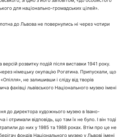
вського, згідно з його заповітом, «до особистого
ького для національно-громадських цілей».
олотна до Львова не повернулись ні через чотири
 версій розвитку подій після виставки 1941 року.
через німецьку окупацію Рогатина. Припускали, що
«Опілля», не залишивши і сліду від творів
ича фахівці львівського Національного музею імені
ння до директора художнього музею в Івано-
і отримали відповідь, що там їх не було. І він тоді
рапили до них у 1985 та 1988 роках. Втім про це не
берігач фондів Національного музею у Львові імені