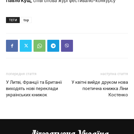
Павло Кущ,
співголова журі фестивалю-конкурсу
ТЕГИ
top
попередня стаття
наступна стаття
У Литві, Франції та Британії
У квітні вийде друком нова
виходять нові переклади
поетична книжка Ліни
українських книжок
Костенко