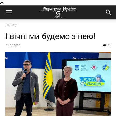
додому
І вічні ми будемо з нею!
24.03.2026
41