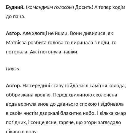
Будний.
(
командним голосом
) Досить! А тепер ходім
до пана.
Автор.
Але хлопці не йшли. Вони дивилися, як
Матвієва розбита голова то виринала з води, то
потопала. Аж і потонула навіки.
Пауза.
Автор.
На середині ставу гойдалася самітня колода,
оббризкана кров’ю. Перед хвилиною сколочена
вода вернула знов до давнього спокою і відбивала
в своїм чистім дзеркалі блакитне небо. І кілька хмар
погідних, і сонце ясне, гаряче, що згори заглядало
цікаво в воду.