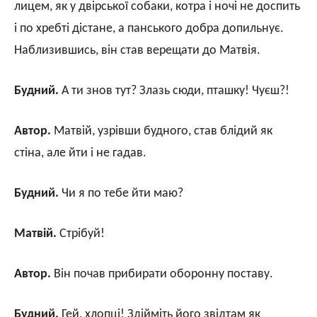
лицем, як у двірської собаки, котра і ночі не доспить
і по хребті дістане, а панського добра допильнує.
Наблизившись, він став верещати до Матвія.
Будний.
А ти знов тут? Злазь сюди, пташку! Чуєш?!
Автор.
Матвій, узрівши будного, став блідий як
стіна, але йти і не гадав.
Будний.
Чи я по тебе йти маю?
Матвій.
Стрібуй!
Автор.
Він почав прибирати оборонну поставу.
Будний.
Гей, хлопці! Здійміть його звідтам як