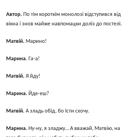
Автор.
По тім короткім монолозі відступився від
вікна і знов майже навпомацки доліз до постелі.
Матвій.
Марино!
Марина
. Га-а!
Матвій.
Я йду!
Марина.
Йде-еш?
Матвій.
А зладь обід, бо їсти схочу.
Марина.
Ну-ну, я зладжу… А вважай, Матвію, на