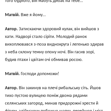
того будного, він мабуть дибає на тебе…
Матвій.
Вже я йому…
Автор.
Затискаючи здоровий кулак, він вийшов з
хати. Надворі стало сіріти. Молодий ранок
вихоплювався з-поза виднокруга і легенько здирав
з неба склону темну опону ночі. Він гасив зорі,
будив птахи і цвітам очі обмивав росою.
Матвій.
Господи допоможи!
Автор.
Він закинув на плечі рибальську сіть. Йшов
тихо пустою вулицею поміж двома рядами
селянських загород, минав придорожні хрести й