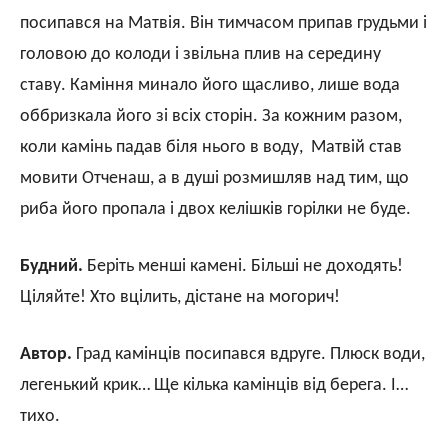
посипався на Матвія. Він тимчасом припав грудьми і
головою до колоди і звільна плив на середину
ставу. Каміння минало його щасливо, лише вода
оббризкала його зі всіх сторін. За кожним разом,
коли камінь падав біля нього в воду, Матвій став
мовити Отченаш, а в душі розмишляв над тим, що
риба його пропала і двох келішків горілки не буде.
Будний.
Беріть менші камені. Більші не доходять!
Ціляйте! Хто вцілить, дістане на могорич!
Автор.
Град камінців посипався вдруге. Плюск води,
легенький крик… Ще кілька камінців від берега. І…
тихо.