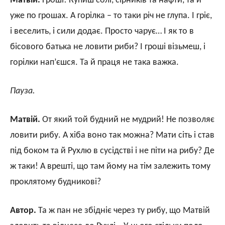
Матвій.
Гроші! Купиш солі, сірників та нафти, та й
уже по грошах. А горілка – то таки річ не глупа. І гріє,
і веселить, і сили додає. Просто чарує… І як то в
бісового батька не ловити риби? І гроші візьмеш, і
горілки нап’єшся. Та й праця не така важка.
Пауза.
Матвій.
От який той будний не мудрий! Не позволяє
ловити рибу. А хіба воно так можна? Мати сіть і став
під боком та й Рухлю в сусідстві і не піти на рибу? Де
ж таки! А врешті, що там йому на тім залежить тому
проклятому будникові?
Автор.
Та ж пан не збідніє через ту рибу, що Матвій