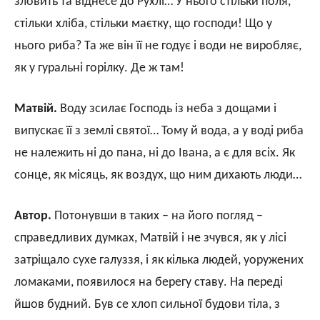
зловить та віднесе до Рухлі… У нього стільки поля,
стільки хліба, стільки маєтку, що господи! Що у
нього риба? Та же він її не годує і води не виробляє,
як у гуральні горілку. Де ж там!
Матвій.
Воду зсилає Господь із неба з дощами і
випускає її з землі святої… Тому й вода, а у воді риба
не належить ні до пана, ні до Івана, а є для всіх. Як
сонце, як місяць, як воздух, що ним дихають люди…
Автор.
Потонувши в таких – на його погляд –
справедливих думках, Матвій і не зчувся, як у лісі
затріщало сухе галуззя, і як кілька людей, уоружених
ломаками, появилося на берегу ставу. На переді
йшов будний. Був се хлоп сильної будови тіла, з