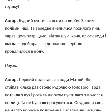
грушку!
Автор.
Будний пустився лізти на вербу. За ним
полізли інші. Та заледве вчепилися похилого пня,
зараз щось затріщало, відтак шум, крик, плюск води і
кілька людей враз з підорваною вербою
провалилося в воду.
Пауза.
Автор.
Перший видістався з води Матвій. Він
стріпав кілька раз своєю кудрявою головою і вода
потекла з вух і рота та цюрком пустилася з волосся
по лиці. Та не було як просушитися. Осудивши своє
не надто корисне положення і роздивившись сяк-