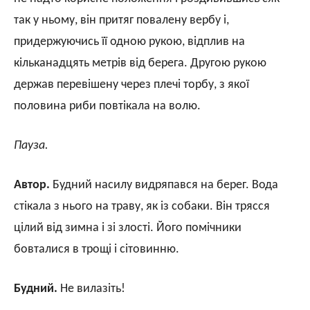
так у ньому, він притяг повалену вербу і,
придержуючись її одною рукою, відплив на
кільканадцять метрів від берега. Другою рукою
держав перевішену через плечі торбу, з якої
половина риби повтікала на волю.
Пауза.
Автор.
Будний насилу видряпався на берег. Вода
стікала з нього на траву, як із собаки. Він трясся
цілий від зимна і зі злості. Його помічники
бовталися в трощі і сітовинню.
Будний.
Не вилазіть!