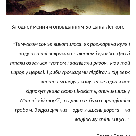
За однойменним оповіданням Богдана Лепкого
“
Тимчасом сонце викотилося, як розжарена куля і
воду в ставі закрасило золотом і кров’ю. Десь і
птахи озвалися гуртом і заспівали разом, мов той
народ у церкві. І риби громадами підбігали під верх
вітати молоду днину. Та не одна з них
відпокутувала свою цікавість, опинившись у
Матвієвій торбі, що для них була справдішнім
гробом. Звідси для них – одна лишень дорога – на
жидівську стільницю…”