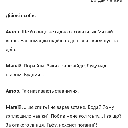
Богдан Лепкий
Дійові особи:
Автор.
Ще й сонце не гадало сходити, як Матвій
встав. Навпомацки підійшов до вікна і виглянув на
двір.
Матвій.
Пора йти! Заки сонце зійде, буду над
ставом. Будний…
Автор.
Так називають ставничих.
Матвій.
…ще спить і не зараз встане. Бодай йому
заплющило навіки´. Побив мене колись ту… І за що?
За отакого линця. Тьфу, нехрист поганий!