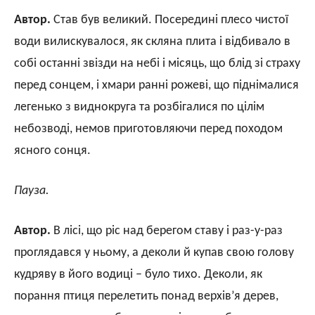
Автор.
Став був великий. Посередині плесо чистої
води вилискувалося, як скляна плита і відбивало в
собі останні звізди на небі і місяць, що блід зі страху
перед сонцем, і хмари ранні рожеві, що піднімалися
легенько з виднокруга та розбігалися по цілім
небозводі, немов приготовляючи перед походом
ясного сонця.
Пауза.
Автор.
В лісі, що ріс над берегом ставу і раз-у-раз
проглядався у ньому, а деколи й купав свою голову
кудряву в його водиці – було тихо. Деколи, як
порання птиця перелетить понад верхів’я дерев,