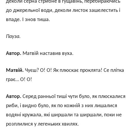
деколи серна стрибне в гущавінь, перебираючись
до джерельної води, деколи листок зашелестить і
впаде. І знов тиша.
Пауза.
Автор.
Матвій наставив вуха.
Матвій.
Чуєш? О! О! Як плюскає проклята! Се плітка
грає… О! О!
Автор.
Серед ранньої тиші чути було, як плюскалися
риби, і видно було, як по кожній з них лишалися
водяні кружала, які ширшали та ширшали, поки не
розплилися у легеньких хвилях.