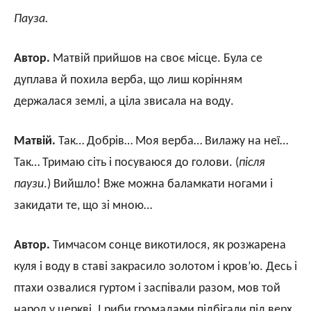
Пауза.
Автор.
Матвій прийшов на своє місце. Була се
дуплава й похила верба, що лиш корінням
держалася землі, а ціла звисала на воду.
Матвій.
Так… Добрів… Моя верба… Вилажу на неї…
Так… Тримаю сіть і посуваюся до голови. (
після
паузи
.) Вийшло! Вже можна баламкати ногами і
закидати те, що зі мною…
Автор.
Тимчасом сонце викотилося, як розжарена
куля і воду в ставі закрасило золотом і кров’ю. Десь і
птахи озвалися гуртом і заспівали разом, мов той
народ у церкві. І риби громадами підбігали під верх