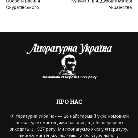
Обереги Василя
Купчик Лідія. Духовні Матері
Скуратівського
Українства
ПРО НАС
«Літературна Україна» — це найстаріший україномовний
літературно-мистецький часопис, що безперервно
виходить із 1927 року. Ми пропагуємо якісну літературу,
широку мистецьку інклюзію та культуру діалогу.