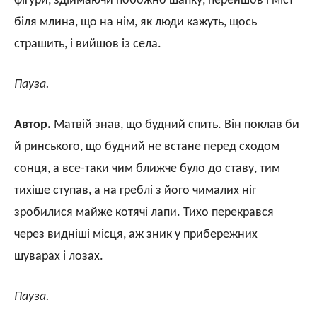
фігури, здіймаючи побожно шапку, перейшов і міст
біля млина, що на нім, як люди кажуть, щось
страшить, і вийшов із села.
Пауза.
Автор.
Матвій знав, що будний спить. Він поклав би
й ринського, що будний не встане перед сходом
сонця, а все-таки чим ближче було до ставу, тим
тихіше ступав, а на греблі з його чималих ніг
зробилися майже котячі лапи. Тихо перекрався
через видніші місця, аж зник у прибережних
шуварах і лозах.
Пауза.