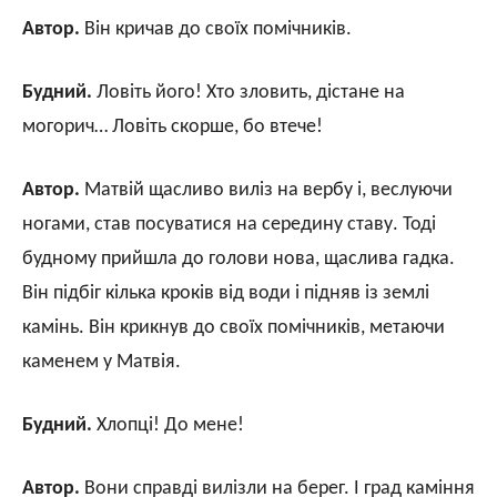
Автор.
Він кричав до своїх помічників.
Будний.
Ловіть його! Хто зловить, дістане на
могорич… Ловіть скорше, бо втече!
Автор.
Матвій щасливо виліз на вербу і, веслуючи
ногами, став посуватися на середину ставу. Тоді
будному прийшла до голови нова, щаслива гадка.
Він підбіг кілька кроків від води і підняв із землі
камінь. Він крикнув до своїх помічників, метаючи
каменем у Матвія.
Будний.
Хлопці! До мене!
Автор.
Вони справді вилізли на берег. І град каміння