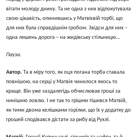
вітати молоду днину. Та не одна з них відпокутувала
свою цікавість, опинившись у Матвієвій торбі, що
для них була справдішнім гробом. Звідси для них –
одна лишень дорога – на жидівську стільницю…
Пауза.
Автор.
Та в міру того, як оця погана торба ставала
повнішою, на серці у Матвія чинилося якось то
краще. Він уже заздалегідь обчислював гроші за
нинішню ловлю. І не так то грішми тішився Матвій,
як тими двома келішками горілки, що їх у додатку до
грошей сподівався дістати за рибу від Рухлі.