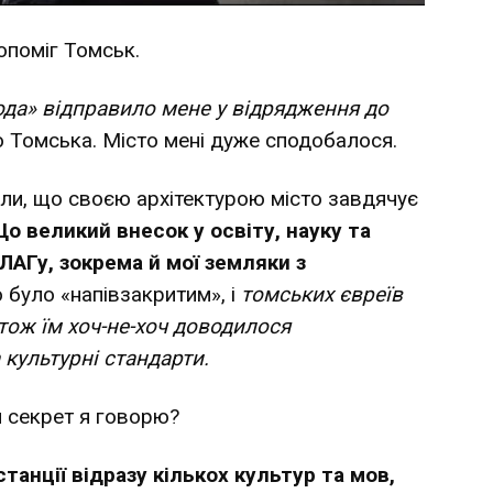
опоміг Томськ.
ода» відправило мене у відрядження до
до Томська. Місто мені дуже сподобалося.
іли, що своєю архітектурою місто завдячує
о великий внесок у освіту, науку та
ЛАГу, зокрема й мої земляки з
 було «напівзакритим», і
томських євреїв
 тож їм хоч-не-хоч доводилося
 культурні стандарти.
ий секрет я говорю?
станції відразу кількох культур та мов,