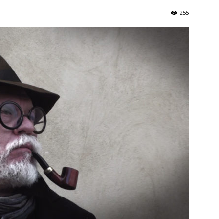
Україна
255
–
Літукраїна