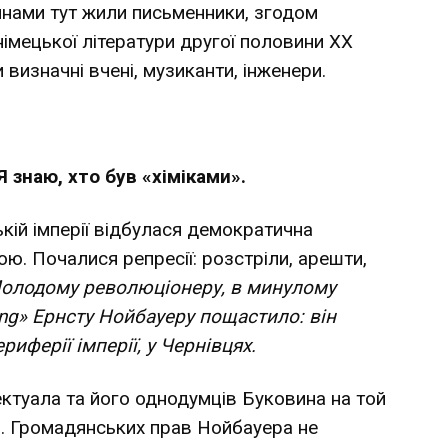
нами тут жили письменники, згодом
імецької літератури другої половини ХХ
 визначні вчені, музиканти, інженери.
Я знаю, хто був «хіміками».
ькій імперії відбулася демократична
ю. Почалися репресії: розстріли, арешти,
олодому революціонеру, в минулому
ung» Ернсту Нойбауеру пощастило: він
риферії імперії, у Чернівцях.
ектуала та його однодумців Буковина на той
. Громадянських прав Нойбауера не