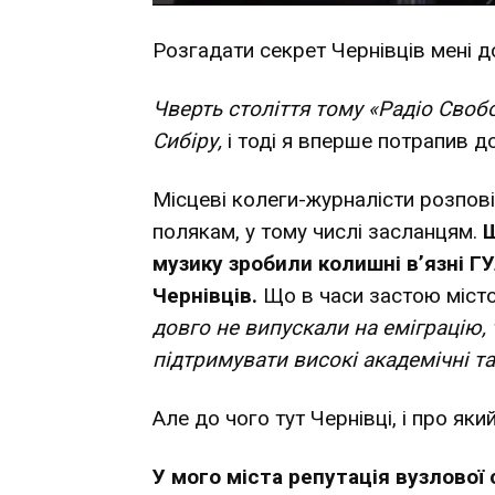
Розгадати секрет Чернівців мені д
Чверть століття тому «Радіо Своб
Сибіру,
​​і тоді я вперше потрапив 
Місцеві колеги-журналісти розпов
полякам, у тому числі засланцям.
Щ
музику зробили колишні в’язні ГУ
Чернівців.
Що в часи застою місто
довго не випускали на еміграцію,
підтримувати високі академічні та
Але до чого тут Чернівці, і про як
У мого міста репутація вузлової 