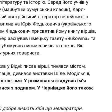
літературу та історію. Серед його учнів у
у (майбутній румунський класик), Карл-
ний австрійський літератор єврейського
 вплив на Юрія Федьковича (українського
ом Федькович присвятив йому книгу віршів,
ер заснував німецьку газету «Bukowina» та
публікував письменників та поетів. Він
ьтурних товариств.
в у Відні: писав вірші, тинявся містом,
лаців, дивився виставки Шіле, Модільяні,
и колегами.
У розмовах я згадував ім’я
лися з подивом. У Чернівцях його також
Її добре знають хіба що меліоратори.