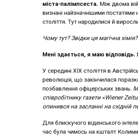
міста-палімпсеста.
Між двома вій
визнані найзначнішими постатями н
століття. Тут народилися й виросли
Чому тут? Звідки ця магічна хімія?
Мені здається, я маю відповідь. 
У середині ХІХ століття в Австрійс
революція, що закінчилася поразко
позбавлення офіцерських звань.
М
співробітнику газети «Wiener Zeit
опинився на засланні на східній пе
Для блискучого віденського інтел
час була чимось на кшталт Колими