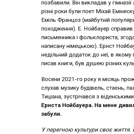
позбавили. Він викладав у гімназії 
різні роки були поет Міхай Емінеск
Еміль Францоз (майбутній популяр
походження). Е. Нойбауер справив
письменника і фольклориста; згод
написану німецькою). Ернст Нойбау
недільний додаток до неї, в якому 
писав книги, був душею різних кул
Восени 2021-го року я місяць прожи
слухав музику будівель, стаєнь, па
Тиціана, зустрічався з віденським
Ернста Нойбауера. На мене диви
забули.
У перегною культури своє життя. 