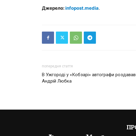
Джерело:
infopost.media
.
попередня стаття
В Ужгороді у «Кобзарі» автографи роздавав
Андрій Любка
ПР