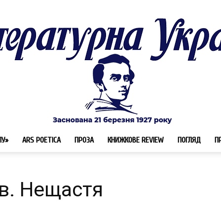
ЛУ»
ARS POETICA
ПРОЗА
КНИЖКОВЕ REVIEW
ПОГЛЯД
П
Літературна
в. Нещастя