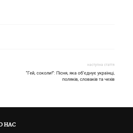
наступна стаття
“Гей, соколи!”: Пісня, яка об’єднує українці,
поляків, словаків та чехів
О НАС