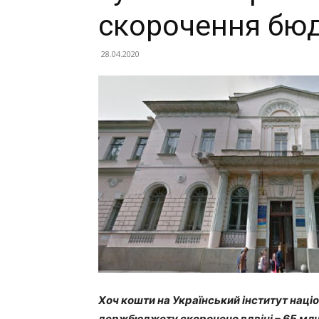
скорочення бю
28.04.2020
Хоч кошти на Український інститут націо
держбюджету скорочено вдвічі – 65 млн 