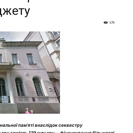
Україна
джету
579
–
Літукраїна
нальної пам’яті внаслідок секвестру
грн замість 129 млн грн, – фінансування більшості