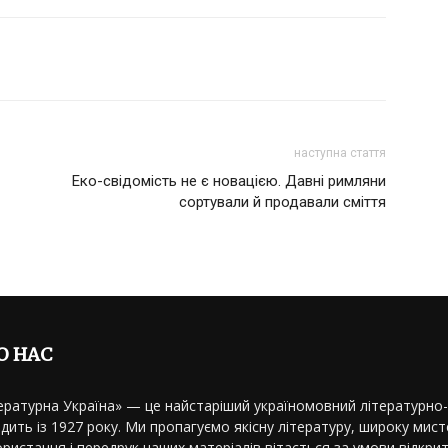
наступна стаття
Еко-свідомість не є новацією. Давні римляни
сортували й продавали сміття
О НАС
ературна Україна» — це найстаріший україномовний літературно
дить із 1927 року. Ми пропагуємо якісну літературу, широку мисте
ристання і передрук наших матеріалів вітається за умови відкрит