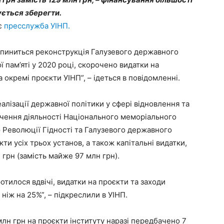
ується зберегти.
є
пресслужба УІНП.
упиниться реконструкція Галузевого державного
ї пам’яті у 2020 році, скорочено видатки на
 окремі проєкти УІНП”, – ідеться в повідомленні.
еалізації державної політики у сфері відновлення та
ечення діяльності Національного меморіального
 Революції Гідності та Галузевого державного
кти усіх трьох установ, а також капітальні видатки,
 грн (замість майже 97 млн грн).
отилося вдвічі, видатки на проєкти та заходи
ніж на 25%”, – підкреслили в УІНП.
млн грн на проєкти інституту наразі передбачено 7