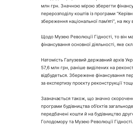
млн грн. Значною мірою зберегти фінансу
перерозподілу коштів із програми “Керівн
збереження національної пам’яті”, на яку 
Щодо Музею Революції Гідності, то він ма
фінансування основної діяльності, яке скл
Натомість Галузевий державний архів Укра
57,6 млн грн, раніше виділених на реконс
відбудеться. Збережене фінансування пер
за експертизу проєкту реконструкції тощ
Зазначається також, що значно скорочено
програми будівництва об’єктів загальноде
передбачені кошти й на будівництво друг
Голодомору та Музею Революції Гідності