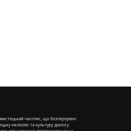
-мистецький часопис, що безперервно
цьку інклюзію та культуру діалогу.
ого для індексації гіперпосилання на