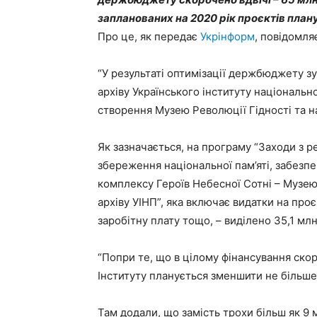
запланованих на 2020 рік проєктів план
Про це, як передає
Укрінформ
, повідомля
“У результаті оптимізації держбюджету з
архіву Українського інституту національно
створення Музею Революції Гідності та на
Як зазначається, на програму “Заходи з р
збереження національної пам’яті, забезп
комплексу Героїв Небесної Сотні – Музею
архіву УІНП”, яка включає видатки на проє
заробітну плату тощо, – виділено 35,1 млн
“Попри те, що в цілому фінансування скор
Інституту планується зменшити не більше 
Там додали, що замість трохи більш як 9 