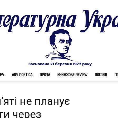
ЛУ»
ARS POETICA
ПРОЗА
КНИЖКОВЕ REVIEW
ПОГЛЯД
П
Літературна
’яті не планує
ти через