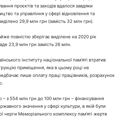
вання проєктів та заходів вдалося завдяки
ицтво та управління у сфері відновлення та
виділено 29,9 млн грн (замість 32 млн грн).
йже повністю зберігає виділене на 2020 рік
аде 23,9 млн грн замість 26 млн.
їнського інституту національної пам’яті втратив
трукцію приміщення, яка в цьому році не
едбачає лише оплату праці працівників, розрахунок
о.
 – з 554 млн грн до 100 млн грн – фінансування
ржавного значення у сфері культури, в якій були
ої черги Меморіального комплексу пам’яті жертв
.