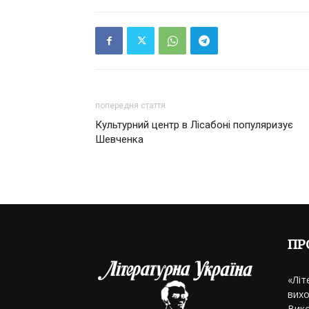
попередня стаття
Культурний центр в Лісабоні популяризує
Шевченка
ПР
«Літ
вихо
Вико