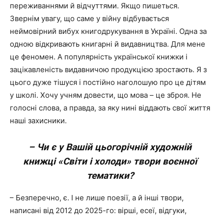
переживаннями й відчуттями. Якщо пишеться.
Звернім увагу, що саме у війну відбувається
неймовірний вибух книгодрукування в Україні. Одна за
одною відкривають книгарні й видавництва. Для мене
це феномен. А популярність української книжки і
зацікавленість видавничою продукцією зростають. Я з
цього дуже тішуся і постійно наголошую про це дітям
у школі. Хочу учням довести, що мова – це зброя. Не
голосні слова, а правда, за яку нині віддають свої життя
наші захисники.
– Чи є у Вашій цьогорічній художній
книжці «Світи і холоди» твори воєнної
тематики?
– Безперечно, є. І не лише поезії, а й інші твори,
написані від 2012 до 2025-го: вірші, есеї, відгуки,