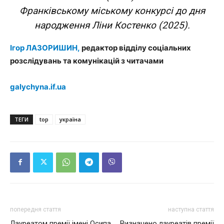
Франківському міському конкурсі до дня
народження Ліни Костенко (2025).
Ігор ЛАЗОРИШИН,
редактор відділу соціальних
розслідувань та комунікацій з читачами
galychyna.if.ua
ТЕГИ
top
україна
попередня стаття
наступна стаття
Лауреатом премії імені Осипа
Визначено лауреатів премії