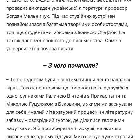
провадив викладач української літератури професор
Богдан Мельничук. Під час студійних зустрічей
познайомилася з багатьма творчими особистостями,
тоді ще студентами, зокрема з Іванною Стеф’юк. Це
також дало мені поштовх до письменства. Саме в
університеті й почала писати.
– З чого починали?
– То передовсім були різнотематичні й дещо банальні
вірші. Також поштовхом до творчості стала дружба з
одногрупниками Галиною Вінтонів з Прикарпаття та
Миколою Гуцуляком з Буковини, з якими ми заснували
для себе «малий літературний процес» чи літературну
забавку – своєрідний гурток, де ділилися творчими
набутками. Я й досі зберегла ті аркуші, на яких ми
писали одне одному відгуки. Микола був дуже строгий