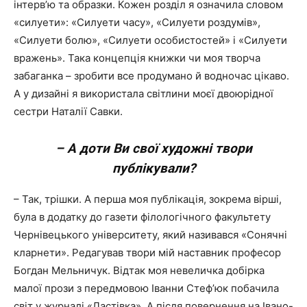
інтерв’ю та образки. Кожен розділ я означила словом
«силуети»: «Силуети часу», «Силуети роздумів»,
«Силуети болю», «Силуети особистостей» і «Силуети
вражень». Така концепція книжки чи моя творча
забаганка – зробити все продумано й водночас цікаво.
А у дизайні я використала світлини моєї двоюрідної
сестри Наталії Савки.
– А доти Ви свої художні твори
публікували?
– Так, трішки. А перша моя публікація, зокрема вірші,
була в додатку до газети філологічного факультету
Чернівецького університету, який називався «Сонячні
кларнети». Редагував твори мій наставник професор
Богдан Мельничук. Відтак моя невеличка добірка
малої прози з передмовою Іванни Стеф’юк побачила
світ у журналі «Ластівка». А після повернення на Івано-