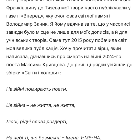
Франківщину до Тязева мої твори часто публікували у
газеті «Вперед», яку очолював світлої пам’яті
Володимир Заник. Я йому вдячна за те, що у часописі
завжди було місце не лише для моїх дописів, а й для
учнівських творів. Саме тут 2015 року побачила світ
моя велика публікація. Хочу прочитати вірш, який
написала, дізнавшись про смерть на війні 2024-го
поета Максима Кривцова. До речі, ці рядки увійшли до
збірки «Світи і холоди»:
На війні помирають поети,
Ця війна – не життя, не життя,
Любі, рідні слова роздерті,
На небі ті, що безмежні – Імена. І-МЕ-НА.