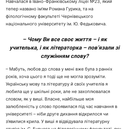
Навчалася в Івано-Франківському ліцеї №23, який
тепер названо ім’ям Романа Гурика, та на
філологічному факультеті Чернівецького
національного університету ім. Ю. Федьковича.
– Чому Ви все своє життя – і як
учителька, і як літераторка – пов’язали зі
служінням слову?
– Мабуть, любов до слова у мені вже була з ранніх
років, хоча цього я тоді ще не могла зрозуміти.
Українську мову та літературу й своїх учителів я
любила ще у шкільні роки, але не захоплювалася
словом, як у виші. Власне, найбільше моя
залюбленість у слово проявилася під час навчання в
університеті – ніби друге дихання відкрилося чи
з’явилися крила. У виші я відвідувала літературну
студію ім. С. Будного на філологічному факультеті, яку