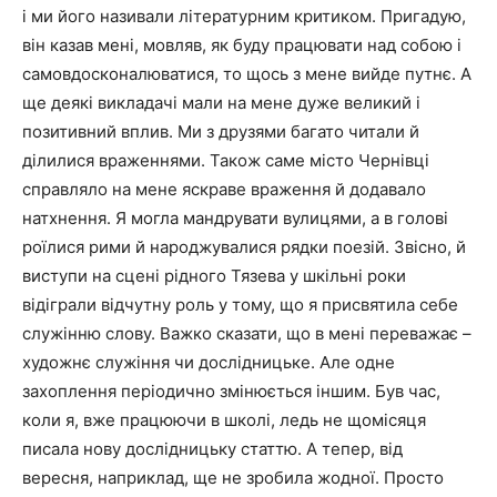
і ми його називали літературним критиком. Пригадую,
він казав мені, мовляв, як буду працювати над собою і
самовдосконалюватися, то щось з мене вийде путнє. А
ще деякі викладачі мали на мене дуже великий і
позитивний вплив. Ми з друзями багато читали й
ділилися враженнями. Також саме місто Чернівці
справляло на мене яскраве враження й додавало
натхнення. Я могла мандрувати вулицями, а в голові
роїлися рими й народжувалися рядки поезій. Звісно, й
виступи на сцені рідного Тязева у шкільні роки
відіграли відчутну роль у тому, що я присвятила себе
служінню слову. Важко сказати, що в мені переважає –
художнє служіння чи дослідницьке. Але одне
захоплення періодично змінюється іншим. Був час,
коли я, вже працюючи в школі, ледь не щомісяця
писала нову дослідницьку статтю. А тепер, від
вересня, наприклад, ще не зробила жодної. Просто