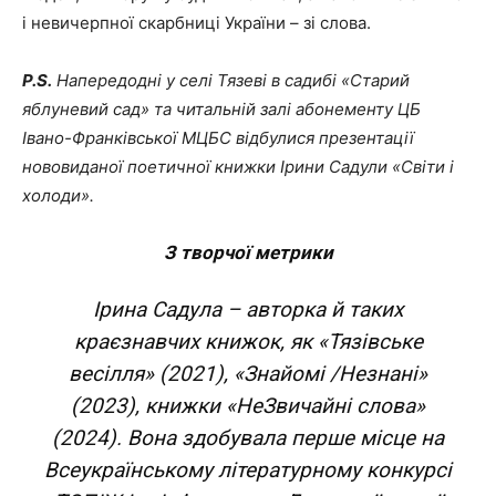
і невичерпної скарбниці України – зі слова.
P.S.
Напередодні у селі Тязеві в садибі «Старий
яблуневий сад» та читальній залі абонементу ЦБ
Івано-Франківської МЦБС відбулися презентації
нововиданої поетичної книжки Ірини Садули «Світи і
холоди».
З творчої метрики
Ірина Садула – авторка й таких
краєзнавчих книжок, як «Тязівське
весілля» (2021), «Знайомі /Незнані»
(2023), книжки «НеЗвичайні слова»
(2024). Вона здобувала перше місце на
Всеукраїнському літературному конкурсі