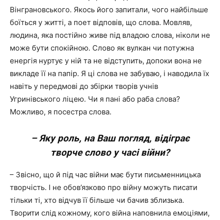
Вінграновського. Якось його запитали, чого найбільше
боїться у житті, а поет відповів, що слова. Мовляв,
людина, яка постійно живе під владою слова, ніколи не
може бути спокійною. Слово як вулкан чи потужна
енергія нуртує у ній та не відступить, допоки вона не
викладе її на папір. Я ці слова не забуваю, і наводила їх
навіть у передмові до збірки творів учнів
Угринівського ліцею. Чи я пані або раба слова?
Можливо, я посестра слова.
– Яку роль, на Ваш погляд, відіграє
творче слово у часі війни?
– Звісно, що й під час війни має бути письменницька
творчість. І не обов’язково про війну можуть писати
тільки ті, хто відчув її більше чи бачив зблизька.
Творити слід кожному, кого війна наповнила емоціями,