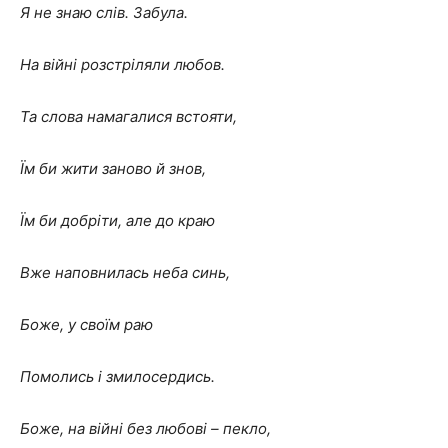
Я не знаю слів. Забула.
На війні розстріляли любов.
Та слова намагалися встояти,
Їм би жити заново й знов,
Їм би добріти, але до краю
Вже наповнилась неба синь,
Боже, у своїм раю
Помолись і змилосердись.
Боже, на війні без любові – пекло,