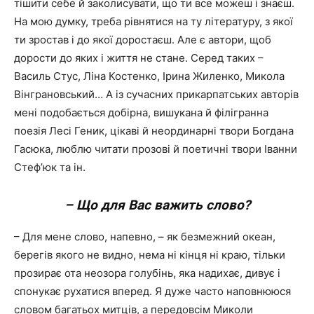
тішити себе й заколисувати, що ти все можеш і знаєш.
На мою думку, треба рівнятися на ту літературу, з якої
ти зростав і до якої доростаєш. Але є автори, щоб
дорости до яких і життя не стане. Серед таких –
Василь Стус, Ліна Костенко, Ірина Жиленко, Микола
Вінграновський… А із сучасних прикарпатських авторів
мені подобається добірна, вишукана й філігранна
поезія Лесі Геник, цікаві й неординарні твори Богдана
Гасюка, люблю читати прозові й поетичні твори Іванни
Стеф’юк та ін.
– Що для Вас важить слово?
– Для мене слово, напевно, – як безмежний океан,
берегів якого не видно, нема ні кінця ні краю, тільки
прозирає ота неозора голубінь, яка надихає, дивує і
спонукає рухатися вперед. Я дуже часто наповнююся
словом багатьох митців, а передовсім Миколи