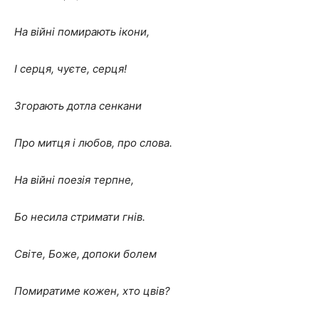
На війні помирають ікони,
І серця, чуєте, серця!
Згорають дотла сенкани
Про митця і любов, про слова.
На війні поезія терпне,
Бо несила стримати гнів.
Світе, Боже, допоки болем
Помиратиме кожен, хто цвів?