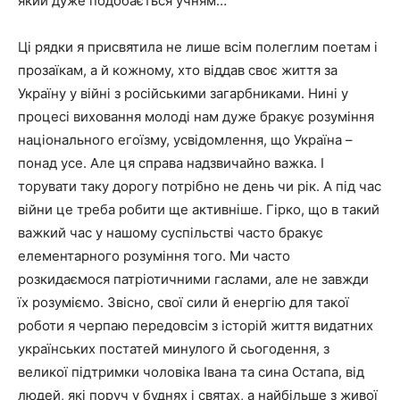
який дуже подобається учням…
Ці рядки я присвятила не лише всім полеглим поетам і
прозаїкам, а й кожному, хто віддав своє життя за
Україну у війні з російськими загарбниками. Нині у
процесі виховання молоді нам дуже бракує розуміння
національного егоїзму, усвідомлення, що Україна –
понад усе. Але ця справа надзвичайно важка. І
торувати таку дорогу потрібно не день чи рік. А під час
війни це треба робити ще активніше. Гірко, що в такий
важкий час у нашому суспільстві часто бракує
елементарного розуміння того. Ми часто
розкидаємося патріотичними гаслами, але не завжди
їх розуміємо. Звісно, свої сили й енергію для такої
роботи я черпаю передовсім з історій життя видатних
українських постатей минулого й сьогодення, з
великої підтримки чоловіка Івана та сина Остапа, від
людей, які поруч у буднях і святах, а найбільше з живої