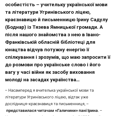
особистість – учительку української мови
та літератури Угринівського ліцею,
краєзнавицю й письменницю Ірину Садулу
(Боднар) із Тязева Ямницької громади. А
після нашого знайомства з нею в Івано-
Франківській обласній бібліотеці для
юнацтва відчув потужну енергію її
спілкування і зрозумів, що маю запросити її
до розмови про українське слово і його
вагу у часі війни як засобу виховання
молоді на засадах українства…
– Насамперед я вчителька української мови та
літератури Угринівського ліцею, відтак уже
дослідниця-краєзнавиця та письменниця, –
представилася читачам «Галичини» пані Ірина
. –