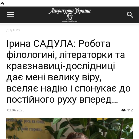
додому
Ірина САДУЛА: Робота
філологині, літераторки та
краєзнавиці-дослідниці
дає мені велику віру,
вселяє надію і спонукає до
постійного руху вперед…
03.06.2025
112