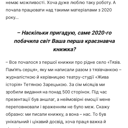
немає можливості. Хоча дуже люблю таку роботу. А
почала працювати над такими матеріалами з 2020
року…
– Наскільки пригадую, саме 2020-го
побачила світ Ваша перша краєзнавча
книжка?
– Все почалося з першої книжки про рідне село «Тязів.
Пам’ять серця», яку ми написали разом з тязівчанкою –
журналісткою й керівницею театру-студії «Жива
історія» Тетяною Зарецькою. За сім місяців ми
зробили видання на понад 500 сторінок. Під час
презентації був аншлаг, а неймовірні емоції мене
переповнювали і враженням не було меж. Скажу
образно: ми писали книжку, а вона – нас. То був
унікальний і цікавий досвід, хоча праця важка й