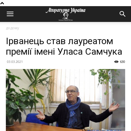
додому
Ірванець став лауреатом
премії імені Уласа Самчука
03.03.2021
630