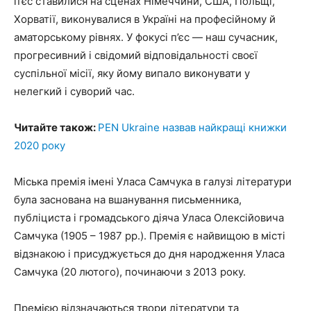
п’єс ставилися на сценах Німеччини, США, Польщі,
Хорватії, виконувалися в Україні на професійному й
аматорському рівнях. У фокусі п’єс — наш сучасник,
прогресивний і свідомий відповідальності своєї
суспільної місії, яку йому випало виконувати у
нелегкий і суворий час.
Читайте також:
PEN Ukraine назвав найкращі книжки
2020 року
Міська премія імені Уласа Самчука в галузі літератури
була заснована на вшанування письменника,
публіциста і громадського діяча Уласа Олексійовича
Самчука (1905 – 1987 рр.). Премія є найвищою в місті
відзнакою і присуджується до дня народження Уласа
Самчука (20 лютого), починаючи з 2013 року.
Премією відзначаються твори літератури та