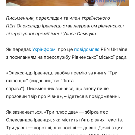
Письменник, перекладач та член Українського
ПЕН Олександр Ірванець став лауреатом рівненської
літературної премії імені Уласа Самчука.
Як передає
Укрінформ
, про це
повідомляє
PEN Ukraine
з посиланням на пресслужбу Рівненської міської ради.
«Олександр Ірванець здобув премію за книгу “Три
плюс два” (видавництво “Люта
справа”). Письменник зізнався, що знову пише
прозовий твір про Рівне», – ідеться в повідомленні.
Як зазначається, «Три плюс два» — збірка п’єс
Олександра Ірванця, яка містить п’ять різних текстів.
Три давні — коротші, два новіші — довші. Деякі з цих