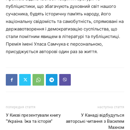
публіцистики, що збагачують духовний світ нашого
сучасника, будять історичну пам’ять народу, його
національну свідомість та самобутність, спрямовані на
державотворення і демократизацію суспільства, що
стали помітним явищем в літературі та публіцистиці.
Премія імені Уласа Самчука є персональною,
присуджується авторові один раз за життя.
попередня стаття
наступна стаття
У Києві презентували книгу
У Канаді відбудуться
“Україна. Їжа та історія”
авторські читання з Василем
Махном