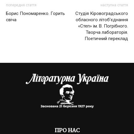
попередня стаття
наступна стаття
Борис Пономаренко. Горить
Студія Кіровоградського
свіча
обласного літоб’єднання
«Степ» ім. В. Погрібного.
Творча лабораторія.
Поетичний переклад
ПРО НАС