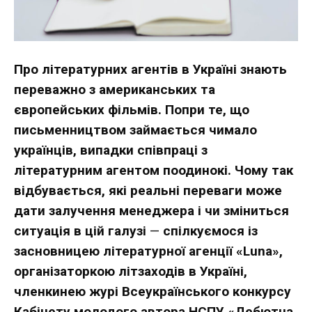
Про літературних агентів в Україні знають
переважно з американських та
європейських фільмів. Попри те, що
письменництвом займається чимало
українців, випадки співпраці з
літературним агентом поодинокі. Чому так
відбувається, які реальні переваги може
дати залучення менеджера і чи зміниться
ситуація в цій галузі
—
спілкуємося із
засновницею літературної агенції «Luna»,
організаторкою літзаходів в Україні,
членкинею журі Всеукраїнського конкурсу
Кабінету молодого автора НСПУ «Дебютна