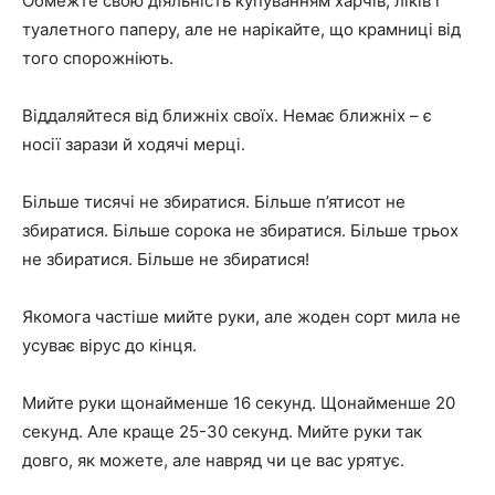
Обмежте свою діяльність купуванням харчів, ліків і
туалетного паперу, але не нарікайте, що крамниці від
того спорожніють.
Віддаляйтеся від ближніх своїх. Немає ближніх – є
носії зарази й ходячі мерці.
Більше тисячі не збиратися. Більше п’ятисот не
збиратися. Більше сорока не збиратися. Більше трьох
не збиратися. Більше не збиратися!
Якомога частіше мийте руки, але жоден сорт мила не
усуває вірус до кінця.
Мийте руки щонайменше 16 секунд. Щонайменше 20
секунд. Але краще 25-30 секунд. Мийте руки так
довго, як можете, але навряд чи це вас урятує.