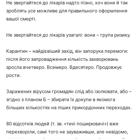
Не звертайтеся до лікарів надто пізно, хоч вони й так
зроблять усе можливе для правильного оформлення
вашої смерті.
Не звертайтеся до лікарів узагалі: вони – група ризику.
Карантин – найдієвіший захід, він запорука перемоги:
після його запровадження кількість захворювань
зросла вчетверо. Всемеро. Вдесятеро. Продовжує
рости.
Заражених вірусом громадян слід або ізолювати, або –
згідно з планом Б – збирати їх докупи в якомога
більших кількостях на піших прикордонних переходах.
80 відсотків людей (т. зв. «тихі поширювачі») вже
перехворіли, самі того не зауваживши, але невідомо,