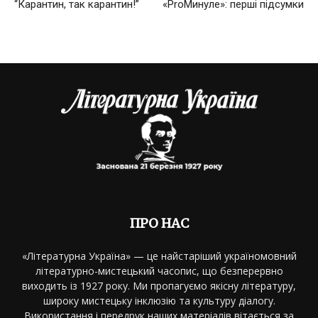
“Карантин, так карантин!”
«ProМинуле»: перші підсумки
ПРО НАС
«Літературна Україна» — це найстаріший україномовний
літературно-мистецький часопис, що безперервно
виходить із 1927 року. Ми пропагуємо якісну літературу,
широку мистецьку інклюзію та культуру діалогу.
Використання і передрук наших матеріалів вітається за