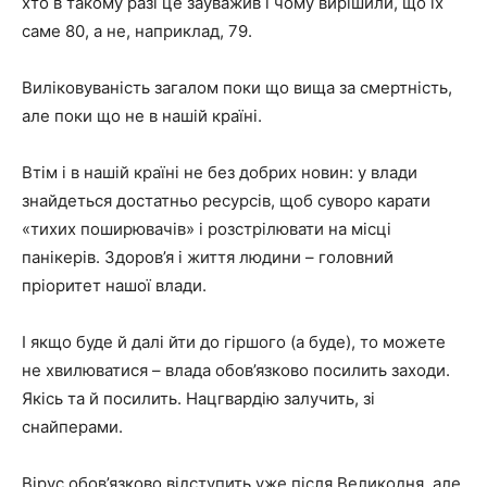
хто в такому разі це зауважив і чому вирішили, що їх
саме 80, а не, наприклад, 79.
Виліковуваність загалом поки що вища за смертність,
але поки що не в нашій країні.
Втім і в нашій країні не без добрих новин: у влади
знайдеться достатньо ресурсів, щоб суворо карати
«тихих поширювачів» і розстрілювати на місці
панікерів. Здоров’я і життя людини – головний
пріоритет нашої влади.
І якщо буде й далі йти до гіршого (а буде), то можете
не хвилюватися – влада обов’язково посилить заходи.
Якісь та й посилить. Нацгвардію залучить, зі
снайперами.
Вірус обов’язково відступить уже після Великодня, але