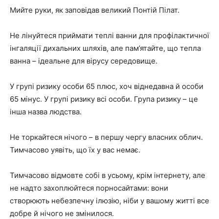
Мийте руки, як заповідав великий Понтій Пілат.
Не лінуйтеся приймати теплі ванни для профілактичної
інгаляції дихальних шляхів, але пам’ятайте, що тепла
ванна – ідеальне для вірусу середовище.
У групі ризику особи 65 плюс, хоч віднедавна й особи
65 мінус. У групі ризику всі особи. Група ризику – це
інша назва людства.
Не торкайтеся нічого – в першу чергу власних облич.
Тимчасово уявіть, що їх у вас немає.
Тимчасово відмовте собі в усьому, крім інтернету, але
не надто захоплюйтеся порносайтами: вони
створюють небезпечну ілюзію, ніби у вашому житті все
добре й нічого не змінилося.