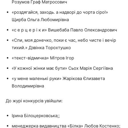
Розумов Граф Матросович
«роздягайся, заходь. а надворі до чорта сіро!»
Щирба Ольга Любомирівна
«с е р ц е р і к и» Вишебаба Павло Олександрович
«Спи, моя донечко, поки є час, небо чисте і вечір
тихий.» Дзвінка Торохтушко
«текст-відмичка» Мітров Ігор
«У кожної жінки має бути» Сьох Марія Сергіївна
«у мене маленькі руки» Жарікова Єлизавета
Володимирівна
До журі конкурсів увійшли:
Ірина Білоцерковська;;
менеджерка видавництва «Білка» Любов Костенко;