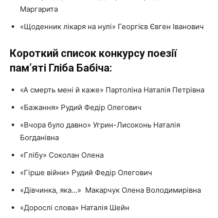
Маргарита
«Щоденник лікаря на нулі» Георгієв Євген Іванович
Короткий список конкурсу поезії
памʼяті Гліба Бабіча:
«А смерть мені й каже» Партоліна Наталія Петрівна
«Бажання» Рудий Федір Олегович
«Вчора було давно» Угрин-Лисоконь Наталія
Богданівна
«Глібу» Соколан Олена
«Гірше війни» Рудий Федір Олегович
«Дівчинка, яка…» Макарчук Олена Володимирівна
«Дорослі слова» Наталія Шейн