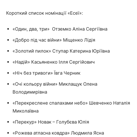
Короткий список номінації «Есеї»:
«Один, два, три» Отземко Аліна Сергіївна
«Добро під час війни» Міщенко Лідія
«Золотий пилок» Ступар Катерина Юріївна
«Надій» Касьяненко Ілля Сергійович
«Ніч без тривоги» Ївга Черник
«Очі кольору війни» Миклащук Олена
Володимирівна
«Перекреслене спалахами небо» Шевченко Наталія
Миколаївна
«Перекур» Новак – Голубєва Юлія
«Рожева атласна ковдра» Людмила Ясна