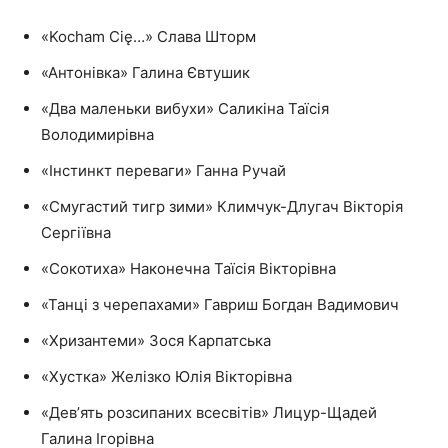
«Kocham Cię…» Слава Шторм
«Антонівка» Галина Євтушик
«Два маленьки вибухи» Саликіна Таїсія
Володимирівна
«Інстинкт переваги» Ганна Ручай
«Смугастий тигр зими» Климчук-Длугач Вікторія
Сергіївна
«Сокотиха» Наконечна Таїсія Вікторівна
«Танці з черепахами» Гавриш Богдан Вадимович
«Хризантеми» Зося Карпатська
«Хустка» Желізко Юлія Вікторівна
«Девʼять розсипаних всесвітів» Лицур-Щадей
Галина Ігорівна