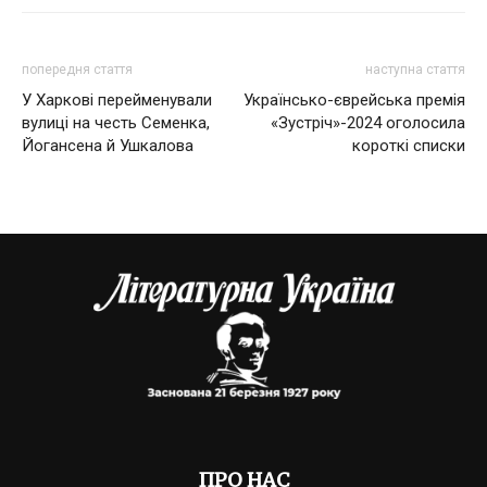
попередня стаття
наступна стаття
У Харкові перейменували
Українсько-єврейська премія
вулиці на честь Семенка,
«Зустріч»-2024 оголосила
Йогансена й Ушкалова
короткі списки
ПРО НАС