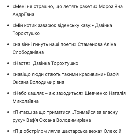
«Мені не страшно, що летять ракети» Мороз Яна
Андріївна
«Мій котик заварює віденську каву:» Дзвінка
Торохтушко
«на війні гинуть наші поети» Стаменова Аліна
Слободанівна
«Настя» Дзвінка Торохтушко
«навіщо люди стають такими красивими» Ваф’я
Оксана Володимирівна
«Небо кашляє – аж заходиться» Шевченко Наталія
Миколаївна
«Питаєш за що триматися…Тримайся за власну
руку» Ваф’я Оксана Володимирівна
«Під обстрілом лягла шахтарська вежа» Олексій