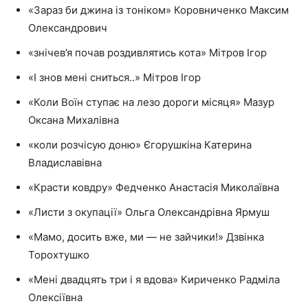
«Зараз би джина із тоніком» Коровниченко Максим
Олександрович
«знічев’я почав роздивлятись кота» Мітров Ігор
«І знов мені сниться..» Мітров Ігор
«Коли Воїн ступає на лезо дороги місяця» Мазур
Оксана Михалівна
«коли розчісую доню» Єгорушкіна Катерина
Владиславівна
«Красти ковдру» Федченко Анастасія Миколаївна
«Листи з окупації» Ольга Олександрівна Ярмуш
«Мамо, досить вже, ми — не зайчики!» Дзвінка
Торохтушко
«Мені двадцять три і я вдова» Кириченко Радміла
Олексіївна