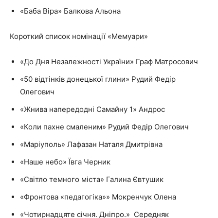
«Баба Віра» Балкова Альона
Короткий список номінації «Мемуари»
«До Дня Незалежності України» Граф Матросович
«50 відтінків донецької глини» Рудий Федір
Олегович
«Жнива напередодні Самайну 1» Андрос
«Коли пахне смаленим» Рудий Федір Олегович
«Маріуполь» Лафазан Наталя Дмитрівна
«Наше небо» Ївга Черник
«Світло темного міста» Галина Євтушик
«Фронтова «педагогіка»» Мокренчук Олена
«Чотирнадцяте січня. Дніпро.» Середняк