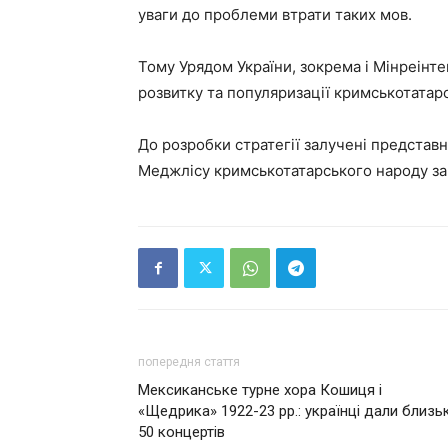
уваги до проблеми втрати таких мов.
Тому Урядом України, зокрема і Мінреінте
розвитку та популяризації кримськотатарс
До розробки стратегії залучені представн
Меджлісу кримськотатарського народу зак
попередня стаття
Мексиканське турне хора Кошиця і
«Щедрика» 1922-23 рр.: українці дали близь
50 концертів