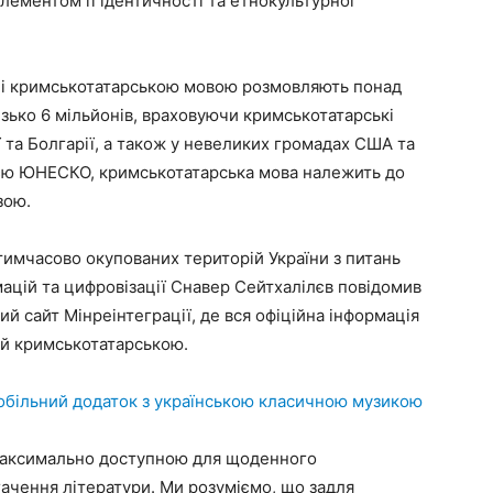
елементом її ідентичності та етнокультурної
їні кримськотатарською мовою розмовляють понад
лизько 6 мільйонів, враховуючи кримськотатарські
 та Болгарії, а також у невеликих громадах США та
цією ЮНЕСКО, кримськотатарська мова належить до
зою.
 тимчасово окупованих територій України з питань
ацій та цифровізації Снавер Сейтхалілєв повідомив
ий сайт Мінреінтеграції, де вся офіційна інформація
 й кримськотатарською.
мобільний додаток з українською класичною музикою
максимально доступною для щоденного
гачення літератури. Ми розуміємо, що задля