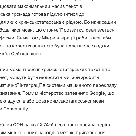
ацювати максимальний масив текстів
ська громада готова підключитися до
для яких кримськотатарська є рідною. Бо найкращий
дь-якої мови, що сприяє її розвитку, реалізується
атформи. Саме тому Мінреінтерації робить все, аби
рі» та користування нею було полегшене завдяки
лужба Сейтхалілєва.
аний момент обсяг кримськотатарських текстів та
рнет, можуть бути недостатніми, аби зробити
матичної інтеграції в системи машинного перекладу
ізнавання. Тому міністерство запевнило Google, що
рекладу слів або фраз кримськотатарської мови
te Community.
блея ООН на своїй 74-й сесії проголосила період
ям мов корінних народів з метою привернення