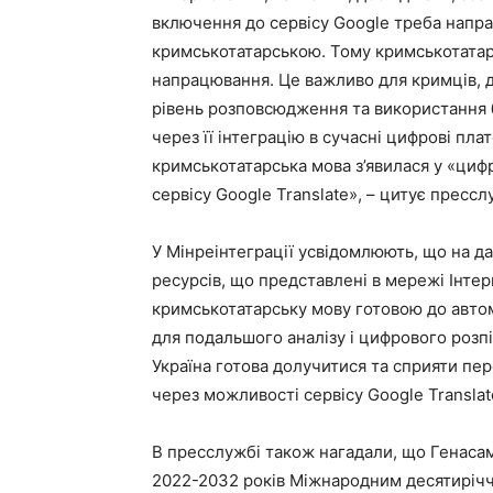
включення до сервісу Google треба напр
кримськотатарською. Тому кримськотатар
напрацювання. Це важливо для кримців, 
рівень розповсюдження та використання бу
через її інтеграцію в сучасні цифрові пл
кримськотатарська мова з’явилася у «циф
сервісу Google Translate», – цитує пресс
У Мінреінтеграції усвідомлюють, що на д
ресурсів, що представлені в мережі Інте
кримськотатарську мову готовою до авто
для подальшого аналізу і цифрового розп
Україна готова долучитися та сприяти пе
через можливості сервісу Google Transla
В пресслужбі також нагадали, що Генасам
2022-2032 років Міжнародним десятирічч