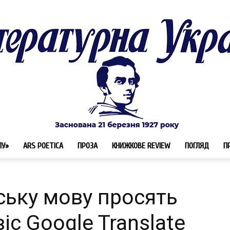
ЛУ»
ARS POETICA
ПРОЗА
КНИЖКОВЕ REVIEW
ПОГЛЯД
П
Літературна
ьку мову просять
іс Google Translate