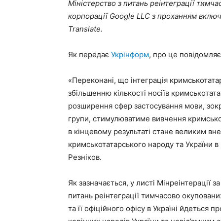
Міністерство з питань реінтеграції тимча
корпорації Google LLC з проханням включ
Translate.
Як передає
Укрінформ
, про це повідомля
«Переконані, що інтеграція кримськотатар
збільшенню кількості носіїв кримськотата
розширення сфер застосування мови, зокр
групи, стимулюватиме вивчення кримсько
в кінцевому результаті стане великим вн
кримськотатарського народу та України в 
Резніков.
Як зазначається, у листі Мінреінтерації з
питань реінтеграції тимчасово окуповани
та її офіційного офісу в Україні йдеться 