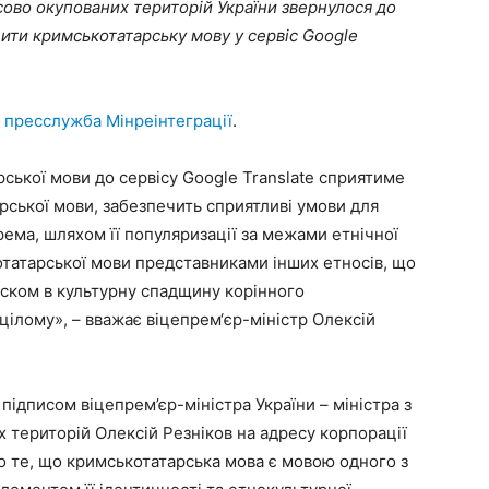
сово окупованих територій України звернулося до
ити кримськотатарську мову у сервіс Google
є
пресслужба Мінреінтеграції
.
ської мови до сервісу Google Translate сприятиме
рської мови, забезпечить сприятливі умови для
ема, шляхом її популяризації за межами етнічної
татарської мови представниками інших етносів, що
еском в культурну спадщину корінного
цілому», – вважає віцепрем‘єр-міністр Олексій
а підписом віцепрем’єр-міністра України – міністра з
х територій Олексій Резніков на адресу корпорації
про те, що кримськотатарська мова є мовою одного з