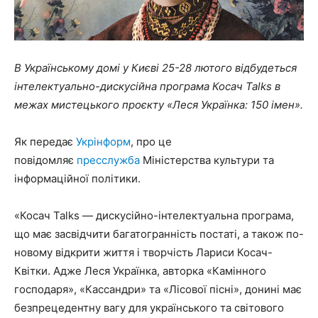
В Українському домі у Києві 25-28 лютого відбудеться
інтелектуально-дискусійна програма Косач Talks в
межах мистецького проєкту «Леся Українка: 150 імен».
Як передає
Укрінформ
, про це
повідомляє
пресслужба
Міністерства культури та
інформаційної політики.
«Косач Talks — дискусійно-інтелектуальна програма,
що має засвідчити багатогранність постаті, а також по-
новому відкрити життя і творчість Лариси Косач-
Квітки. Адже Леся Українка, авторка «Камінного
господаря», «Кассандри» та «Лісової пісні», донині має
безпрецедентну вагу для українського та світового