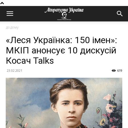
додому
«Леся Українка: 150 імен»:
МКІП анонсує 10 дискусій
Косач Talks
23.02.2021
619