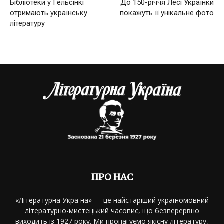
Бібліотеки у Гельсінкі
До 150-річчя Лесі Українки
отримають українську
покажуть її унікальне фото
літературу
ПРО НАС
«Літературна Україна» — це найстаріший україномовний
літературно-мистецький часопис, що безперервно
виходить із 1927 року. Ми пропагуємо якісну літературу,