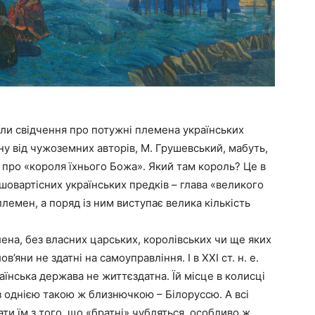
вали свідчення про потужні племена українських
іну від чужоземних авторів, М. Грушевський, мабуть,
про «короля їхнього Божа». Який там король? Це в
ншовартісних українських предків – глава «великого
племен, а поряд із ним виступає велика кількість
лена, без власних царських, королівських чи ще яких
в’яни не здатні на самоуправління. І в ХХІ ст. н. е.
їнська держава не життєздатна. Їй місце в колисці
 з однією такою ж близнючкою – Білоруссю. А всі
ати їм з того, що «братні» чубляться, особливо ж