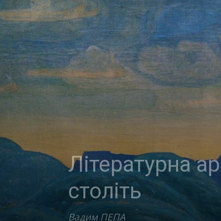
Літературна ар
століть
Вадим ПЕПА