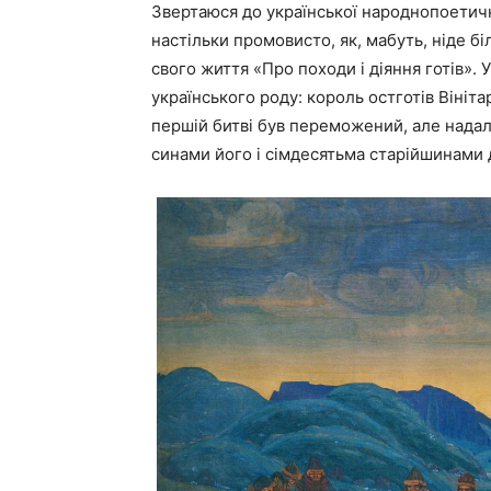
Звертаюся до української народнопоетичної 
настільки промовисто, як, мабуть, ніде б
свого життя «Про походи і діяння готів». 
українського роду: король остготів Вінітар
першій битві був переможений, але надалі 
синами його і сімдесятьма старійшинами 