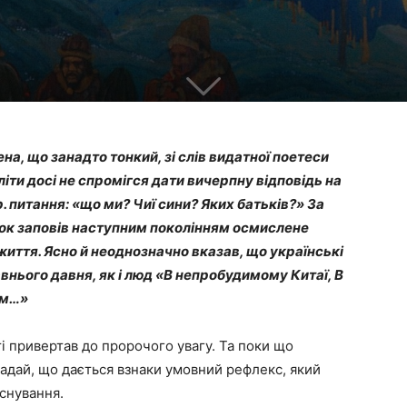
на, що занадто тонкий, зі слів видатної поетеси
іти досі не спромігся дати вичерпну відповідь на
. питання: «що ми? Чиї сини? Яких батьків?» За
рок заповів наступним поколінням осмислене
життя. Ясно й неоднозначно вказав, що українські
авнього давня, як і люд «В непробудимому Китаї, В
ом…»
і привертав до пророчого увагу. Та поки що
адай, що дається взнаки умовний рефлекс, який
існування.