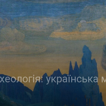
Україна
–
Літукраїна
хеологія: українська м