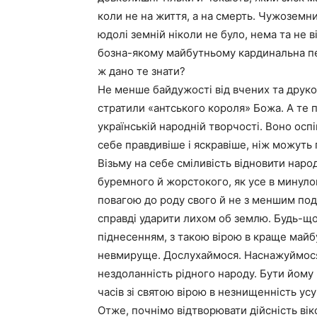
коли не на життя, а на смерть. Чужоземни
юдолі земній ніколи не було, нема та не в
бозна-якому майбутньому кардинальна пе
ж дано те знати?
Не менше байдужості від вчених та друкова
стратили «антського короля» Божа. А те п’
українській народній творчості. Воно осп
себе правдивіше і яскравіше, ніж можуть 
Візьму на себе сміливість відновити наро
буремного й жорстокого, як усе в минулом
повагою до роду свого й не з меншим поди
справді ударити лихом об землю. Будь-що
піднесенням, з такою вірою в краще майбу
невмируще. Дослухаймося. Наснажуймося.
нездоланність рідного народу. Бути йому 
часів зі святою вірою в незнищенність у
Отже, почнімо відтворювати дійсність вік