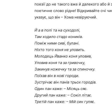
поезії до не такого вже й далекого або й 
поетичне слово рідне! Відкривайте очі чи
указує, що він – Хома невіруючий.
Й а в полі та на суходолі,
Там ходило стадо коників.
Поміж ними сиві, булані.
Ніхто того коня не уловить.
Молодець Йванко коня уловив,
Уловив коня та за гривочку,
Закинув ножечку та за спиночку.
Поїхав він в нові городи.
Зустрічає він панів трьох городів.
Один пан каже: – Місяць сяє.
Другий пан каже: – Сокіл літає.
Третій пан каже: – Мій син гуляє.