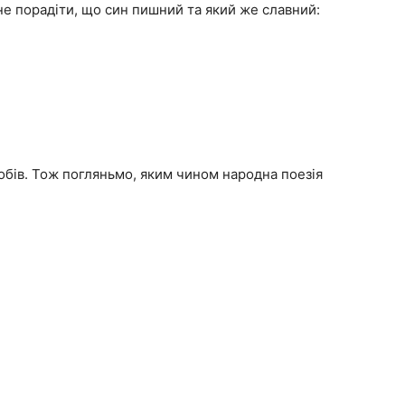
 не порадіти, що син пишний та який же славний:
робів. Тож погляньмо, яким чином народна поезія