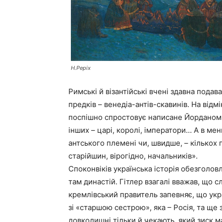
Н.Реріх
Римські й візантійські вчені здавна пода
предків – венедіа-антів-скавинів. На відм
поспішно спростовує написане Йорданом 
інших – царі, королі, імператори… А в ме
антського племені чи, швидше, – кількох 
старійшин, вірогідно, начальників».
Споконвіків українська історія обезголов
там династій. Гітлер взагалі вважав, що сло
кремлівський правитель запевняє, що укра
зі «старшою сестрою», яка – Росія, та ще
довколишні тільки й чекають, який зиск м