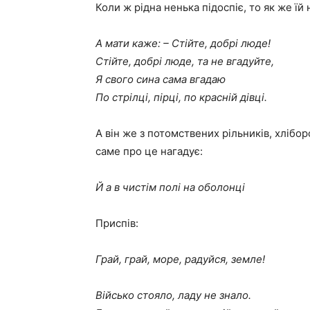
Коли ж рідна ненька підоспіє, то як же їй
А мати каже: – Стійте, добрі люде!
Стійте, добрі люде, та не вгадуйте,
Я свого сина сама вгадаю
По стрілці, пірці, по красній дівці.
А він же з потомствених рільників, хлібо
саме про це нагадує:
Й а в чистім полі на оболонці
Приспів:
Грай, грай, море, радуйся, земле!
Військо стояло, ладу не знало.