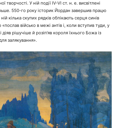
творчості. У ній події ІV-VІ ст. н. е. висвітлені
ільше. 550-го року історик Йордан завершив працю
У ній кілька скупих рядків обпікають серця синів
 «послав військо в межі антів і, коли вступив туди, у
діяв рішучіше й розіп’яв короля їхнього Божа із
для залякування».