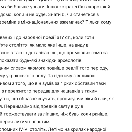
м аби більше урвати. Іншої «стратегії» в жорстокій
ідомо, коли й не буде. Знати б, чи станеться в
реміна в міжнаціональних взаєминах? Тільки кому
них і до народної поезії з ІУ ст., коли готи
яте століття, як мало яке інше, на виду в
іване з такою деталізацією, що промовляє само за
показати будь-які знахідки археологів.
дним словом якомога повніше реалії того періоду,
у українського роду. Та відзначу з великою
вом з того, що він зумів за гірких обставин таки
 з пережитого передав для нащадків з таким
тнє, що образне звучить, пронизуючи віки й віки, як
 Переймаймо від предків святу віру в
й торжествувати за ліпших, ніж будь-коли раніше,
супереч лихим напастям.
опомних ІV-VІ століть. Летімо на крилах народної