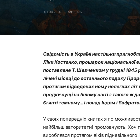
01.04.2020
1076
Свідомість в Україні настільки пригнобле
Ліни Костенко, прошарок національної ел
поставлене Т. Шевченком у грудні 1845 р
лічені місяці до останнього подиху Про
протягом відведених йому нелегких літ 
предки сущі на білому світі з такого ж д
Єгипті темному… І понад Індом і Євфрат
У своїх попередніх книгах я по можливост
найбільш авторитетні промовчують. Хоч г
вироблявся протягом віків підневільного 