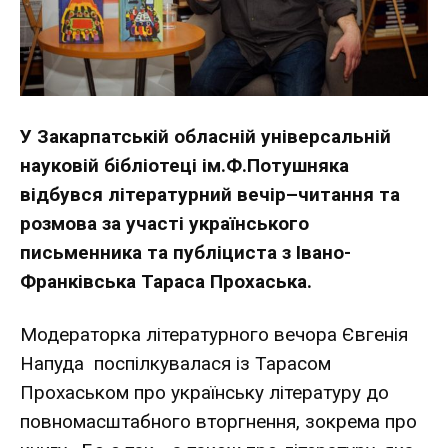
У Закарпатській обласній універсальній
науковій бібліотеці ім.Ф.Потушняка
відбувся літературний вечір–читання та
розмова за участі українського
письменника та публіциста з Івано-
Франківська Тараса Прохаська.
Модераторка літературного вечора Євгенія
Напуда поспілкувалася із Тарасом
Прохаськом про українську літературу до
повномасштабного вторгнення, зокрема про