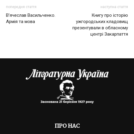
попередня стаття
наступна стаття
В’ячеслав Васильченко.
Книгу про історію
Армія та мова
ужгородських кладовищ
презентували в обласному
центрі Закарпаття
ПРО НАС