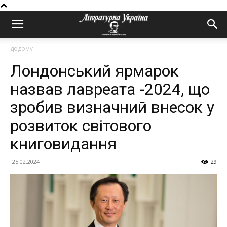
додому
Лондонський ярмарок
назвав лавреата -2024, що
зробив визначний внесок у
розвиток світового
книговидання
25.02.2024
29