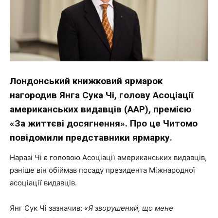
Лондонський книжковий ярмарок
нагородив Янга Сука Чі, голову Асоціації
американських видавців (AAP), премією
«За життєві досягнення». Про це Читомо
повідомили представники ярмарку.
Наразі Чі є головою Асоціації американських видавців,
раніше він обіймав посаду президента Міжнародної
асоціації видавців.
Янг Сук Чі зазначив:
«Я зворушений, що мене