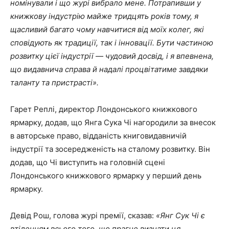
номінували і що журі вибрало мене. Потрапивши у
книжкову індустрію майже тридцять років тому, я
щасливий багато чому навчитися від моїх колег, які
сповідують як традиції, так і інновації. Бути частиною
розвитку цієї індустрії — чудовий досвід, і я впевнена,
що видавнича справа й надалі процвітатиме завдяки
таланту та пристрасті».
Гарет Реплі, директор Лондонського книжкового
ярмарку, додав, що Янга Сука Чі нагородили за внесок
в авторське право, відданість книговидавничій
індустрії та зосередженість на сталому розвитку. Він
додав, що Чі виступить на головній сцені
Лондонського книжкового ярмарку у перший день
ярмарку.
Девід Рош, голова журі премії, сказав:
«Янг Сук Чі є
втіленням всього того, що прагне визнати ця