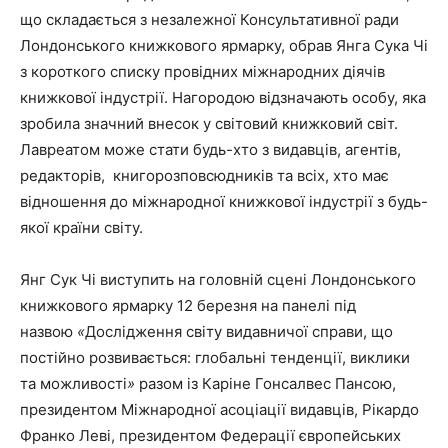
що складається з незалежної Консультативної ради
Лондонського книжкового ярмарку, обрав Янга Сука Чі
з короткого списку провідних міжнародних діячів
книжкової індустрії. Нагородою відзначають особу, яка
зробила значний внесок у світовий книжковий світ.
Лавреатом може стати будь-хто з видавців, агентів,
редакторів, книгорозповсюдників та всіх, хто має
відношення до міжнародної книжкової індустрії з будь-
якої країни світу.
Янг Сук Чі виступить на головній сцені Лондонського
книжкового ярмарку 12 березня на панелі під
назвою
«
Дослідження світу видавничої справи, що
постійно розвивається: глобальні тенденції, виклики
та можливості
»
разом із Каріне Гонсалвес Пансою,
президентом Міжнародної асоціації видавців, Рікардо
Франко Леві, президентом Федерації європейських