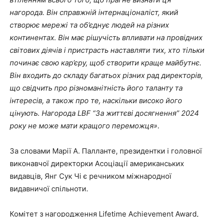
нагорода. Він справжній інтернаціоналіст, який
створює мережі та об’єднує людей на різних
континентах. Він має рішучість впливати на провідних
світових діячів і пристрасть наставляти тих, хто тільки
починає свою кар’єру, щоб створити краще майбутнє.
Він входить до складу багатьох різних рад директорів,
що свідчить про різноманітність його таланту та
інтересів, а також про те, наскільки високо його
цінують. Нагорода LBF “За життєві досягнення” 2024
року не може мати кращого переможця»
.
За словами Марії А. Палланте, президентки і головної
виконавчої директорки Асоціації американських
видавців, Янг Сук Чі є речником міжнародної
видавничої спільноти.
Комітет з нагородження Lifetime Achievement Award,