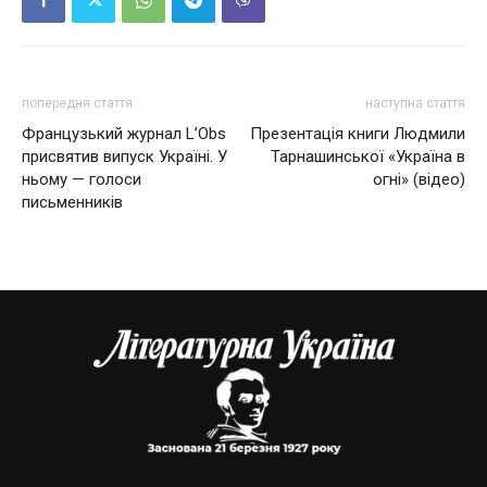
попередня стаття
наступна стаття
Французький журнал L’Obs
Презентація книги Людмили
присвятив випуск Україні. У
Тарнашинської «Україна в
ньому — голоси
огні» (відео)
письменників