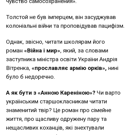
чувство самосохранения».
Толстой не був імперцем, він засуджував
колоніальні війни та проповідував пацифізм.
Однак, звісно, читати школярам його
роман
«Війна і мир»
, який, за словами
заступника міністра освіти України Андрія
Вітренка,
«прославляє армію орків»,
нині
було б недоречно.
А як бути з «Анною Кареніною»?
Чи варто
українським старшокласникам читати
знаменитий твір? Це роман про сімейне
життя, про щасливу одружену пару та
нещасливих коханців, які знехтували