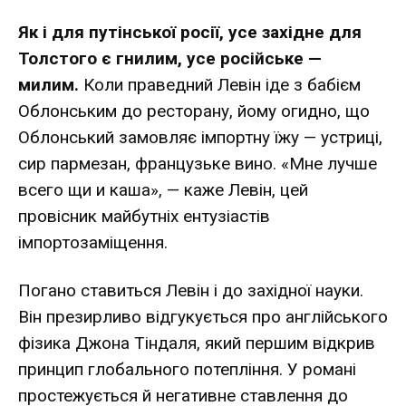
Як і для путінської росії, усе західне для
Толстого є гнилим, усе російське —
милим.
Коли праведний Левін іде з бабієм
Облонським до ресторану, йому огидно, що
Облонський замовляє імпортну їжу — устриці,
сир пармезан, французьке вино. «Мне лучше
всего щи и каша», — каже Левін, цей
провісник майбутніх ентузіастів
імпортозаміщення.
Погано ставиться Левін і до західної науки.
Він презирливо відгукується про англійського
фізика Джона Тіндаля, який першим відкрив
принцип глобального потепління. У романі
простежується й негативне ставлення до