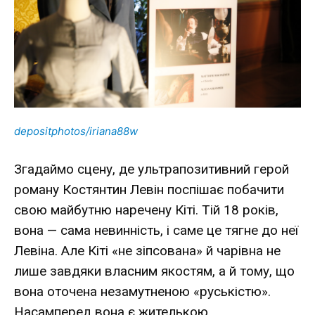
depositphotos/iriana88w
Згадаймо сцену, де ультрапозитивний герой
роману Костянтин Левін поспішає побачити
свою майбутню наречену Кіті. Тій 18 років,
вона — сама невинність, і саме це тягне до неї
Левіна. Але Кіті «не зіпсована» й чарівна не
лише завдяки власним якостям, а й тому, що
вона оточена незамутненою «руськістю».
Насамперед вона є жителькою