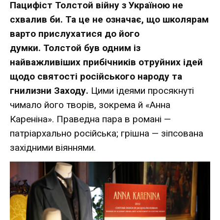
Пацифіст Толстой війну з Україною не
схвалив би.
Та це не означає, що школярам
варто прислухатися до його
думки.
Толстой був одним із
найважливіших прибічників отруйних ідей
щодо святості російського народу та
гнилизни Заходу.
Цими ідеями просякнуті
чимало його творів, зокрема й «Анна
Кареніна». Праведна пара в романі —
патріархально російська; грішна — зіпсована
західними віяннями.