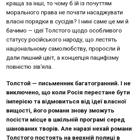
краща за інші, то чому б їй із почуттям
морального права не почати насаджувати
власні порядки в сусідів? І нині саме це ми й
бачимо — ідеї Толстого щодо особливого
статусу російського народу, що лестять
національному самолюбству, проросли й
дали пишний цвіт, а концепція пацифізму
повністю зів’яла.
Толстой — письменник багатогранний. І не
виключено, що коли Росія перестане бути
імперією та відмовиться від ідеї власної
вищості, його романи знову зможуть
посісти місце в шкільній програмі серед
шанованих творів. Але наразі нехай романи
Толстого постоять на верхній полиці в