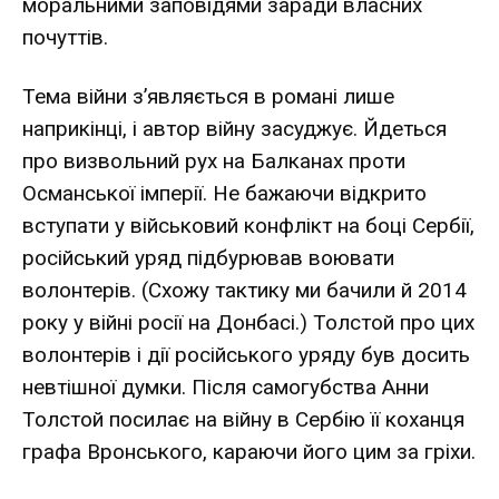
моральними заповідями заради власних
почуттів.
Тема війни з’являється в романі лише
наприкінці, і автор війну засуджує. Йдеться
про визвольний рух на Балканах проти
Османської імперії. Не бажаючи відкрито
вступати у військовий конфлікт на боці Сербії,
російський уряд підбурював воювати
волонтерів. (Схожу тактику ми бачили й 2014
року у війні росії на Донбасі.) Толстой про цих
волонтерів і дії російського уряду був досить
невтішної думки. Після самогубства Анни
Толстой посилає на війну в Сербію її коханця
графа Вронського, караючи його цим за гріхи.