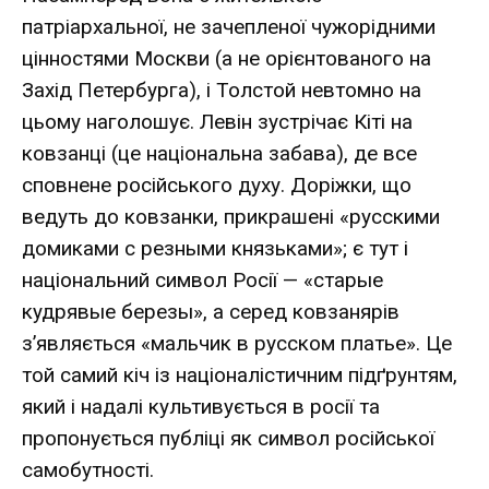
патріархальної, не зачепленої чужорідними
цінностями Москви (а не орієнтованого на
Захід Петербурга), і Толстой невтомно на
цьому наголошує. Левін зустрічає Кіті на
ковзанці (це національна забава), де все
сповнене російського духу. Доріжки, що
ведуть до ковзанки, прикрашені «русскими
домиками с резными князьками»; є тут і
національний символ Росії — «старые
кудрявые березы», а серед ковзанярів
з’являється «мальчик в русском платье». Це
той самий кіч із націоналістичним підґрунтям,
який і надалі культивується в росії та
пропонується публіці як символ російської
самобутності.