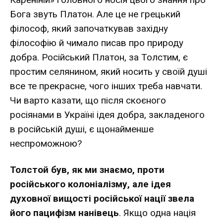
Бога звуть Платон. Але це не грецький
філософ, який започаткував західну
філософію й чимало писав про природу
добра. Російський Платон, за Толстим, є
простим селянином, який носить у своїй душі
все те прекрасне, чого інших треба навчати.
Чи варто казати, що після скоєного
росіянами в Україні ідея добра, закладеного
в російській душі, є щонайменше
неспроможною?
Толстой був, як ми знаємо, проти
російського колоніалізму, але ідея
духовної вищості російської нації звела
його пацифізм нанівець
. Якщо одна нація