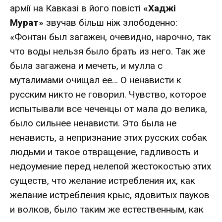
армії на Кавказі в його повісті
«Хаджі
Мурат»
звучав більш ніж злободенно:
«Фонтан был загажен, очевидно, нарочно, так
что воды нельзя было брать из него. Так же
была загажена и мечеть, и мулла с
муталимами очищал ее… О ненависти к
русским никто не говорил. Чувство, которое
испытывали все чеченцы от мала до велика,
было сильнее ненависти. Это была не
ненависть, а непризнание этих русских собак
людьми и такое отвращение, гадливость и
недоумение перед нелепой жестокостью этих
существ, что желание истребления их, как
желание истребления крыс, ядовитых пауков
и волков, было таким же естественным, как