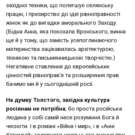
західної техніки, що полегшує селянську
працю, і презирство до ідеї рівноправності
жінок як до вигадки аморального Заходу.
(Бідна Анна, яка покохала Вронського, винна
ще й у тому, що замість усепоглинаючого
материнства зацікавилась архітектурою,
технікою та письменницькою творчістю.)
Негативне ставлення до європейських
цінностей рівноправ’я та розширення прав
бачимо ми й у сьогоднішній росії.
На думку Толстого, західна культура
росіянам не потрібна
, бо проста російська
людина у собі самій несе розуміння Бога й
чесноти. І в романі «Війна і мир», і в «Анні
Кареніній» головного носія цього знання про