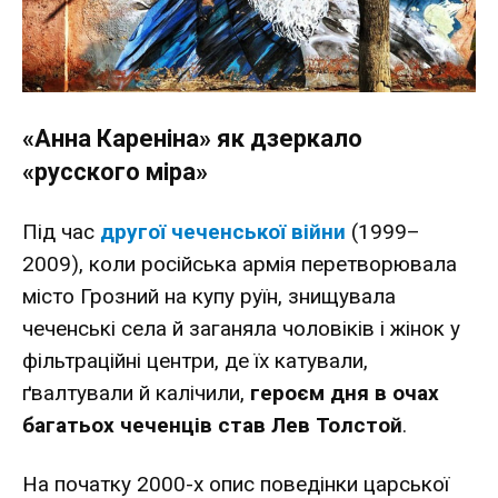
«Анна Кареніна» як дзеркало
«русского міра»
Під час
другої чеченської війни
(1999–
2009), коли російська армія перетворювала
місто Грозний на купу руїн, знищувала
чеченські села й заганяла чоловіків і жінок у
фільтраційні центри, де їх катували,
ґвалтували й калічили,
героєм дня в очах
багатьох чеченців став Лев Толстой
.
На початку 2000-х опис поведінки царської