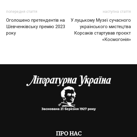
попередня стаття
наступна стаття
Оголошено претендентів на
У луцькому Музеї сучасного
Шевченківську премію 2023
українського мистецтва
року
Корсаків стартував проєкт
«Космогонія»
ПРО НАС