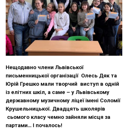
Нещодавно члени Львівської
письменницької організації Олесь Дяк та
Юрій Грешко мали творчий виступ в одній
із елітних шкіл, а саме – у Львівському
державному музичному ліцеї імені Соломії
Крушельницької. Двадцять школярів
сьомого класу чемно зайняли місця за
партами… І почалось!