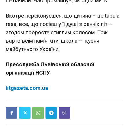
не бачили. Час промайнув, як одна мить.
Вкотре переконуєшся, що дитина – це tabula
rasa, все, що посієш у її душі з ранніх літ –
згодом проросте стиглим колосом. Тож
варто всім пам’ятати: школа – кузня
майбутнього України.
Пресслужба Львівської обласної
організації НСПУ
litgazeta.com.ua