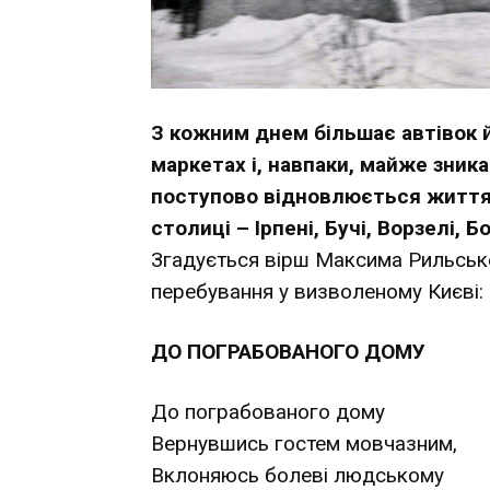
З кожним днем більшає автівок й
маркетах і, навпаки, майже зник
поступово відновлюється життя в
столиці – Ірпені, Бучі, Ворзелі, 
Згадується вірш Максима Рильськог
перебування у визволеному Києві:
ДО ПОГРАБОВАНОГО ДОМУ
До пограбованого дому
Вернувшись гостем мовчазним,
Вклоняюсь болеві людському