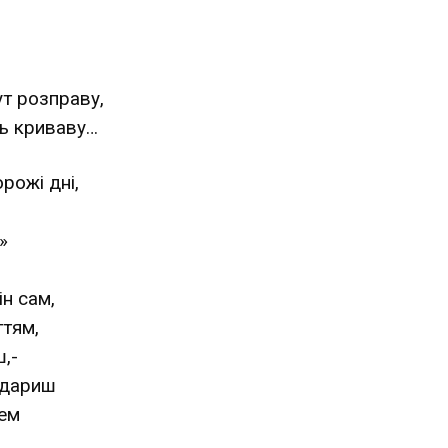
т розправу,
нь криваву…
рожі дні,
»
ін сам,
ттям,
ш,-
удариш
цем