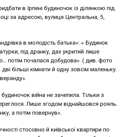
идбати в Ірпені будиночок із ділянкою під
році за адресою, вулиця Центральна, 5,
андрівка в молодість батька»: « Будинок
атурки, під дранку, дах укритий лише
… потім почалася добудова». ( див. фото
в дві більші кімнати й одну зовсім маленьку.
 веранду».
 будиночок війна не зачепила. Тільки з
береглося. Лише згодом віднайшовся рояль.
нку, а потім повернув».
чності стосовно й київської квартири по