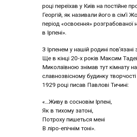
році переїхав у Київ на постійне п
Георгій, як називали його в сім’ї 
період «освоєння» розграбованої ні
в Ірпені».
З Ірпенем у нашій родині пов’язані
Ще в кінці 20-х років Максим Тад
Миколаївною знімав тут кімнату на
славнозвісному будинку творчості
1929 році писав Павлові Тичині:
«…Живу в сосновім Ірпені,
Як в тихому затоні,
Потроху пишеться мені
В ліро-епічнім тоні».