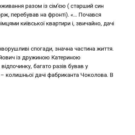
роживання разом із сім’єю ( старший син
Жорж, перебував на фронті). «… Почався
мцями київської квартири і, звичайно, дачі
 зворушливі спогади, значна частина життя.
ейович із дружиною Катериною
 відпочинку, багато разів бував у
 – колишньої дачі фабриканта Чоколова. В