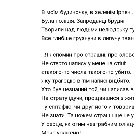
В моїм будиночку, в зеленім Ірпені,
Була поліція. Запроданці брудні
Творили над людьми нелюдську ту
Все глибше грузнучи в липучу тва
…Як спомин про страшні, про злово
Не стерто напису у мене на стіні:
«такого-то числа такого-то убито…
Яку трагедію в тім написі відбито,
Хто був незнаний той, чи написав в
На страту ідучи, прощавшися з жи
Ту епітафію, чи друг його й товари
Не знати. Та ножем страшніше не 
У серце, як отим незграбним олів
Мене уражено! -…