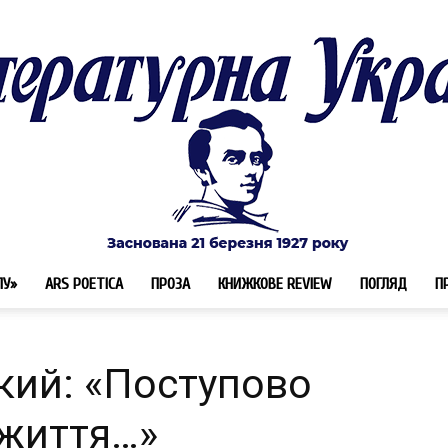
ЛУ»
ARS POETICA
ПРОЗА
КНИЖКОВЕ REVIEW
ПОГЛЯД
П
Літературна
кий: «Поступово
 життя…»