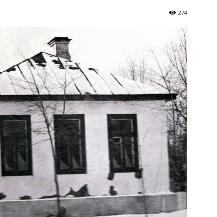
Україна
274
–
Літукраїна