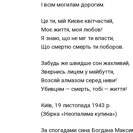
І всім могилам дорогим.
Це ти, мій Києве квітчастий,
Моє життя, моя любов!
Я знаю, що не міг ти впасти,
Що смертю смерть ти поборов.
Забудь же швидше сон жахливий,
Звернись лицем у майбуття,
Возсяй алмазом серед ниви!
Убивцям — смерть, тобі — життя!
Київ, 19 листопада 1943 р.
(Збірка «Неопалима купина»)
За спогадами сина Богдана Максим