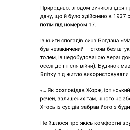
Природньо, згодом виникла ідея пр
дачу, що й було здійснено в 1937 
потім під номером 17.
Із книги спогадів сина Богдана «М
був незакінчений — стояв без штук
толем, із недобудованою верандою
оселі до і після війни). Будинок ма
Влітку під житло використовували
«… Як розповідав Жорж, ірпінський
речей, залишених там, нічого не з
Хтось із сусідів забрав його з буди
Не йшлося про якісь комфортні зру