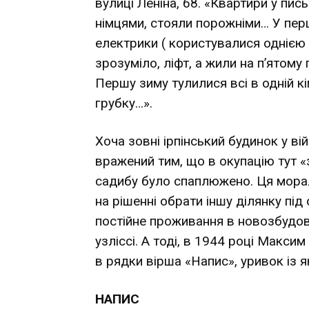
вулиці Леніна, 68. «Квартири у пи
німцями, стояли порожніми… У пер
електрики ( користувалися однією
зрозуміло, ліфт, а жили на п’ятому п
Першу зиму тулилися всі в одній кі
грубку…».
Хоча зовні ірпінський будинок у ві
вражений тим, що в окупацію тут «з
садибу було спаплюжено. Ця морал
на рішенні обрати іншу ділянку під 
постійне проживання в новозбудов
узліссі. А тоді, в 1944 році Макси
в рядки вірша «Напис», уривок із 
НАПИС