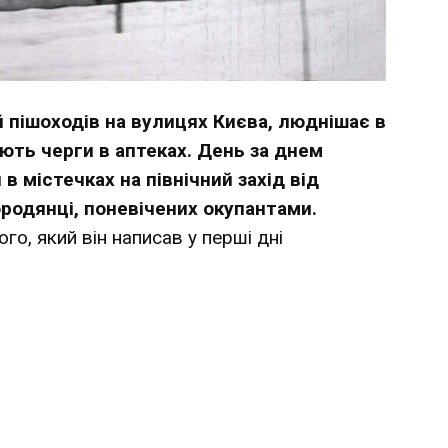
 пішоходів на вулицях Києва, люднішає в
ають черги в аптеках. День за днем
 містечках на північний захід від
Бородянці, поневічених окупантами.
о, який він написав у перші дні