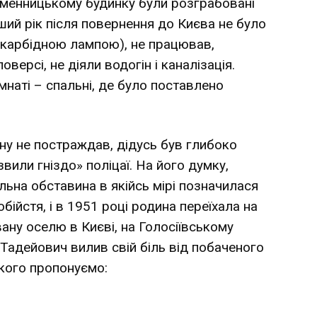
сьменницькому будинку були розграбовані
ший рік після повернення до Києва не було
 карбідною лампою), не працював,
оверсі, не діяли водогін і каналізація.
мнаті – спальні, де було поставлено
йну не постраждав, дідусь був глибоко
вили гніздо» поліцаї. На його думку,
ьна обставина в якійсь мірі позначилася
обійстя, і в 1951 році родина переїхала на
ану оселю в Києві, на Голосіївському
м Тадейович вилив свій біль від побаченого
якого пропонуємо: