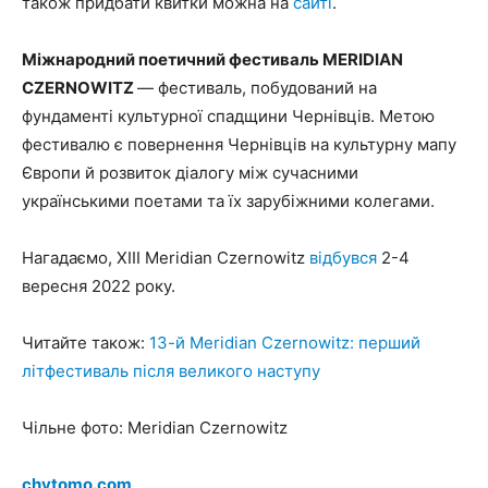
також придбати квитки можна на
сайті
.
Міжнародний поетичний фестиваль MERIDIAN
CZERNOWITZ
— фестиваль, побудований на
фундаменті культурної спадщини Чернівців. Метою
фестивалю є повернення Чернівців на культурну мапу
Європи й розвиток діалогу між сучасними
українськими поетами та їх зарубіжними колегами.
Нагадаємо, ХІІІ Meridian Czernowitz
відбувся
2-4
вересня 2022 року.
Читайте також:
13-й Meridian Czernowitz: перший
літфестиваль після великого наступу
Чільне фото: Meridian Czernowitz
chytomo.com