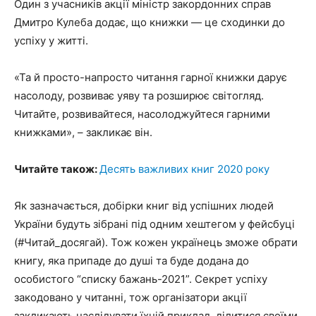
Один з учасників акції міністр закордонних справ
Дмитро Кулеба додає, що книжки — це сходинки до
успіху у житті.
«Та й просто-напросто читання гарної книжки дарує
насолоду, розвиває уяву та розширює світогляд.
Читайте, розвивайтеся, насолоджуйтеся гарними
книжками», – закликає він.
Читайте також:
Десять важливих книг 2020 року
Як зазначається, добірки книг від успішних людей
України будуть зібрані під одним хештегом у фейсбуці
(#Читай_досягай). Тож кожен українець зможе обрати
книгу, яка припаде до душі та буде додана до
особистого “списку бажань-2021”. Секрет успіху
закодовано у читанні, тож організатори акції
закликають наслідувати їхній приклад, ділитися своїми