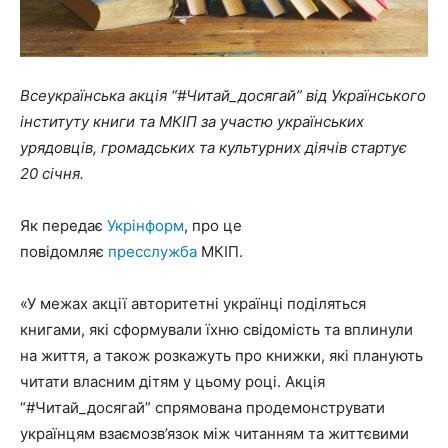
Всеукраїнська акція “#Читай_досягай” від Українського
інституту книги та МКІП за участю українських
урядовців, громадських та культурних діячів стартує
20 січня.
Як передає
Укрінформ
, про це
повідомляє
пресслужба
МКІП.
«У межах акції авторитетні українці поділяться
книгами, які сформували їхню свідомість та вплинули
на життя, а також розкажуть про книжки, які планують
читати власним дітям у цьому році. Акція
“#Читай_досягай” спрямована продемонструвати
українцям взаємозв’язок між читанням та життєвими