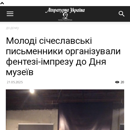
додому
Молоді січеславські
письменники організували
фентезі-імпрезу до Дня
музеїв
21.05.2025
20