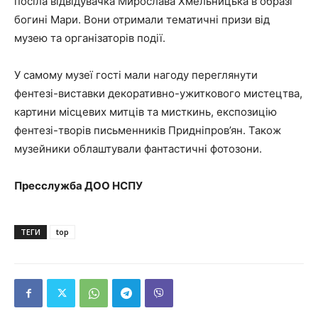
посіла відвідувачка Мирослава Хмельницька в образі
богині Мари. Вони отримали тематичні призи від
музею та організаторів події.
У самому музеї гості мали нагоду переглянути
фентезі-виставки декоративно-ужиткового мистецтва,
картини місцевих митців та мисткинь, експозицію
фентезі-творів письменників Придніпров’ян. Також
музейники облаштували фантастичні фотозони.
Пресслужба ДОО НСПУ
ТЕГИ
top