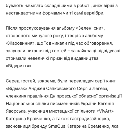
бувають набагато складнішими в роботі, аніж вірші з
нестандартними формами чи ті самі верлібри.
Після прослуховування альбому «Зелені сни»,
створеного минулого року, і творів з альбому
«Жаровиння», що їх вмикали під час обговорення,
залунали питання від гостей – за найкращі відвідувачі
отримали невеличкі призи від видавництва
«Відкриття».
Серед гостей, зокрема, були перекладач серії книг
«Відьмак» Анджея Сапковського Сергій Легеза,
членкиня правління Дніпровської обласної організації
Національної спілки письменників України Євгенія
Яворська, учасниця мистецької спільноти «VivArt»
Катерина Кравченко, а також гастродизайнерка,
засновниця бренду SmaQus Катерина Єременко, яка