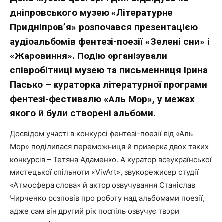
дніпровського музею «Літературне
Придніпров’я» розпочався презентацією
аудіоальбомів фентезі-поезії «Зелені сни» і
«Жаровиння». Подію організували
співробітниці музею та письменниця Ірина
Пасько – кураторка літературної програми
фентезі-фестивалю «Аль Мор», у межах
якого й були створені альбоми.
Досвідом участі в конкурсі фентезі-поезії від «Аль
Мор» поділилася переможниця й призерка двох таких
конкурсів – Тетяна Адаменко. А куратор всеукраїнської
мистецької спільноти «VivArt», звукорежисер студії
«Атмосфера слова» й актор озвучування Станіслав
Чирченко розповів про роботу над альбомами поезії,
адже сам він другий рік поспіль озвучує твори