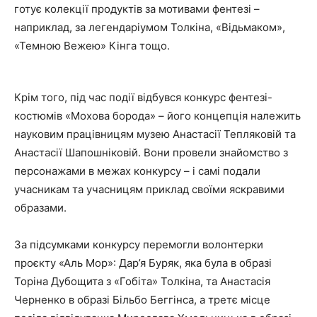
готує колекції продуктів за мотивами фентезі –
наприклад, за легендаріумом Толкіна, «Відьмаком»,
«Темною Вежею» Кінга тощо.
Крім того, під час події відбувся конкурс фентезі-
костюмів «Мохова борода» – його концепція належить
науковим працівницям музею Анастасії Тепляковій та
Анастасії Шапошніковій. Вони провели знайомство з
персонажами в межах конкурсу – і самі подали
учасникам та учасницям приклад своїми яскравими
образами.
За підсумками конкурсу перемогли волонтерки
проєкту «Аль Мор»: Дар’я Буряк, яка була в образі
Торіна Дубощита з «Гобіта» Толкіна, та Анастасія
Черненко в образі Більбо Беггінса, а третє місце