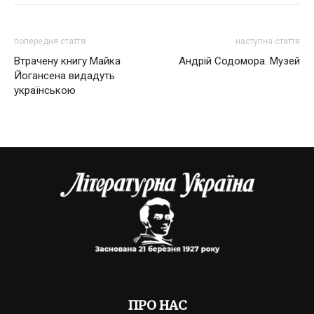
попередня стаття
наступна стаття
Втрачену книгу Майка
Андрій Содомора. Музей
Йогансена видадуть
українською
ПРО НАС