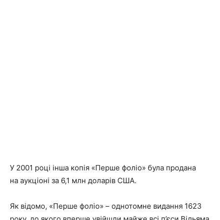
У 2001 році інша копія «Перше фоліо» була продана
на аукціоні за 6,1 млн доларів США.
Як відомо, «Перше фоліо» – однотомне видання 1623
року, до якого вперше увійшли майже всі п’єси Вільяма