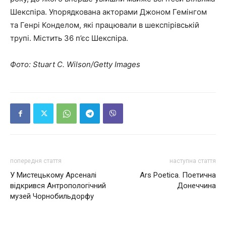
Шекспіра. Упорядкована акторами Джоном Гемінгом
та Генрі Конделом, які працювали в шекспірівській
трупі. Містить 36 п’єс Шекспіра.
Фото: Stuart C. Wilson/Getty Images
попередня стаття
наступна стаття
У Мистецькому Арсеналі
Ars Poetica. Поетична
відкрився Антропологічний
Донеччина
музей Чорнобильдорфу