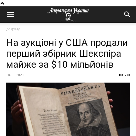
додому
На аукціоні у США продали
перший збірник Шекспіра
майже за $10 мільйонів
16.10.2020
770