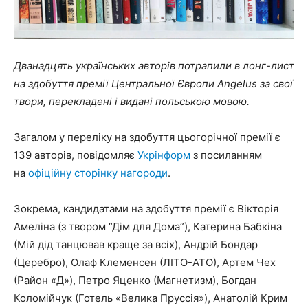
Дванадцять українських авторів потрапили в лонг-лист
на здобуття премії Центральної Європи Angelus за свої
твори, перекладені і видані польською мовою.
Загалом у переліку на здобуття цьогорічної премії є
139 авторів, повідомляє
Укрінформ
з посиланням
на
офіційну сторінку нагороди
.
Зокрема, кандидатами на здобуття премії є Вікторія
Амеліна (з твором “Дім для Дома”), Катерина Бабкіна
(Мій дід танцював краще за всіх), Андрій Бондар
(Церебро), Олаф Клеменсен (ЛІТО-АТО), Артем Чех
(Район «Д»), Петро Яценко (Магнетизм), Богдан
Коломійчук (Готель «Велика Пруссія»), Анатолій Крим