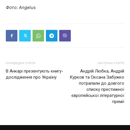
Фото: Angelus
попередня стаття
наступна стаття
В Анкарі презентують книгу-
Андрій Любка, Андрій
дослідження про Україну
Курков та Оксана Забужко
потрапили до довгого
списку престижної
європейської літературної
премії