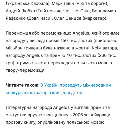
(Українська Каббала), Марк Лівін (Рікі та дороги),
Андрій Любка (Твій погляд Чіо-Чіо-Сан), Володимир
Рафєєнко (Довгі часи), Олег Сенцов (Маркетер).
Переможця або переможницю Angelus, який отримає
нагороду у вигляді премії 150 тис. злотих (приблизно
мільйон гривень) буде названо в жовтні. Крім автора,
нагороду Angelus та премію 40 тис. злотих (260 тис.
грн) отримає також перекладач польською мовою
твору-переможця.
Читайте також:
В Україні проведуть міжнародний
конкурс ілюстраторів книг для дітей
Літературна нагорода Angelus у вигляді премії та
статуетки вручається щороку з 2006 за найкращу
прозову книгу, опубліковану польською мовою