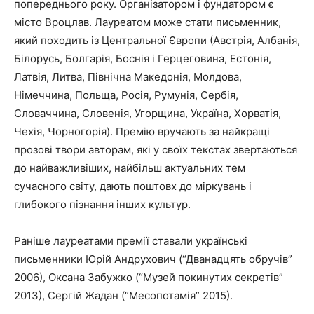
попереднього року. Організатором і фундатором є
місто Вроцлав. Лауреатом може стати письменник,
який походить із Центральної Європи (Австрія, Албанія,
Білорусь, Болгарія, Боснія і Герцеговина, Естонія,
Латвія, Литва, Північна Македонія, Молдова,
Німеччина, Польща, Росія, Румунія, Сербія,
Словаччина, Словенія, Угорщина, Україна, Хорватія,
Чехія, Чорногорія). Премію вручають за найкращі
прозові твори авторам, які у своїх текстах звертаються
до найважливіших, найбільш актуальних тем
сучасного світу, дають поштовх до міркувань і
глибокого пізнання інших культур.
Раніше лауреатами премії ставали українські
письменники Юрій Андрухович (“Дванадцять обручів”
2006), Оксана Забужко (“Музей покинутих секретів”
2013), Сергій Жадан (“Месопотамія” 2015).